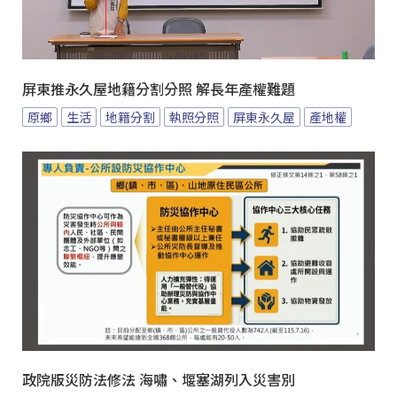
屏東推永久屋地籍分割分照 解長年產權難題
原鄉
生活
地籍分割
執照分照
屏東永久屋
產地權
政院版災防法修法 海嘯、堰塞湖列入災害別