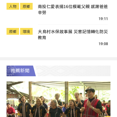
南投仁愛表揚16位模範父親 感謝爸爸
人物
原鄉
辛勞
19:11
大鳥村水保故事展 災害記憶轉化防災
原鄉
環境
教育
19:08
推薦新聞