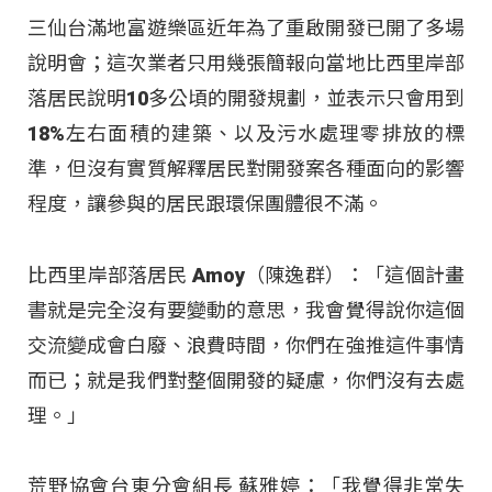
三仙台滿地富遊樂區近年為了重啟開發已開了多場
說明會；這次業者只用幾張簡報向當地比西里岸部
落居民說明10多公頃的開發規劃，並表示只會用到
18%左右面積的建築、以及污水處理零排放的標
準，但沒有實質解釋居民對開發案各種面向的影響
程度，讓參與的居民跟環保團體很不滿。
比西里岸部落居民 Amoy（陳逸群）：「這個計畫
書就是完全沒有要變動的意思，我會覺得說你這個
交流變成會白廢、浪費時間，你們在強推這件事情
而已；就是我們對整個開發的疑慮，你們沒有去處
理。」
荒野協會台東分會組長 蘇雅婷：「我覺得非常失