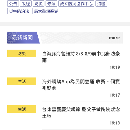
公告
政經
防災
修法
成立防災協作中心
海嘯
災害防治法
馬太鞍堰塞湖
最新新聞
白海豚海警維持 8/8-8/9晨中北部防豪
防災
雨
19:19
海外網購App為民間營運 收費、個資
生活
引疑慮
19:17
台東窯藝慶父親節 邀父子做陶碗感念
生活
土地
19:13