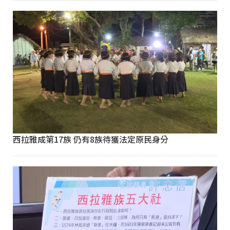
西拉雅成第17族 仍有8族待獲法定原民身分