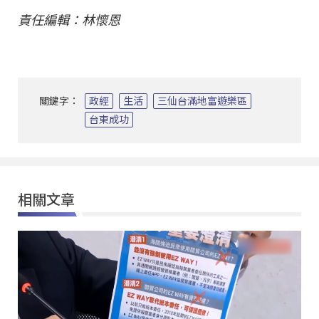
責任編輯：林懷恩
關鍵字：
政經
生活
三仙台滿地富遊樂區
台東成功
相關文章