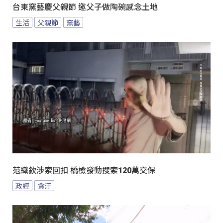
台東窯藝慶父親節 邀父子做陶碗感念土地
生活
父親節
窯藝
范織欽涉索回扣 橋檢發動搜索120萬交保
政經
貪汙