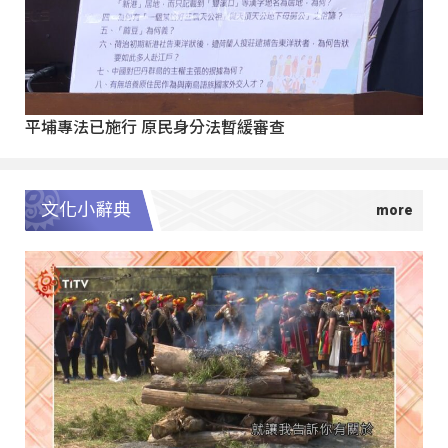
平埔專法已施行 原民身分法暫緩審查
文化小辭典