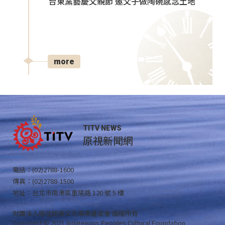
台東窯藝慶父親節 邀父子做陶碗感念土地
more
TITV NEWS
原視新聞網
電話：(02)2788-1600
傳真：(02)2788-1500
地址：台北市南港區重陽路 120 號 5 樓
財團法人原住民族文化事業基金會 版權所有
Copyright © 2021 Indigenous Peoples Cultural Foundation