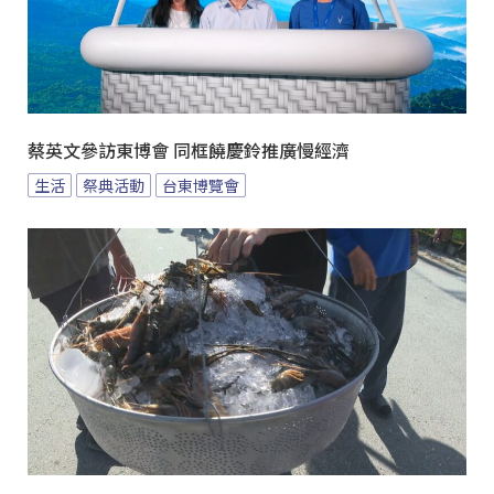
蔡英文參訪東博會 同框饒慶鈴推廣慢經濟
生活
祭典活動
台東博覽會