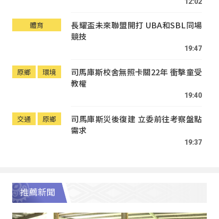
12:02
長耀盃未來聯盟開打 UBA和SBL同場
體育
競技
19:47
司馬庫斯校舍無照卡關22年 衝擊童受
原鄉
環境
教權
19:40
司馬庫斯災後復建 立委前往考察盤點
交通
原鄉
需求
19:37
推薦新聞