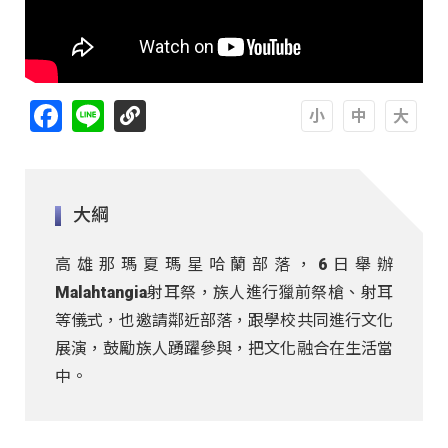
Facebook
Line
A
A
A
大綱
高雄那瑪夏瑪星哈蘭部落，6日舉辦
Malahtangia射耳祭，族人進行獵前祭槍、射耳
等儀式，也邀請鄰近部落，跟學校共同進行文化
展演，鼓勵族人踴躍參與，把文化融合在生活當
中。