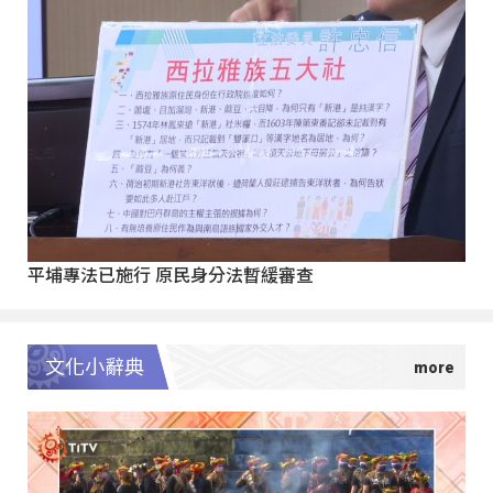
平埔專法已施行 原民身分法暫緩審查
文化小辭典