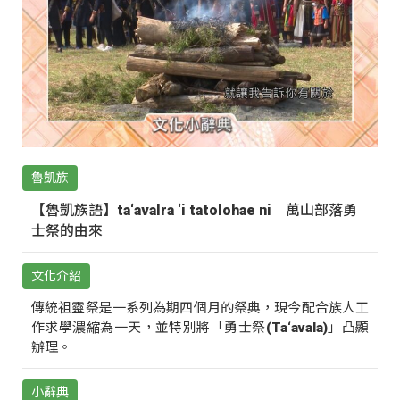
魯凱族
【魯凱族語】ta‘avalra ‘i tatolohae ni｜萬山部落勇
士祭的由來
文化介紹
傳統祖靈祭是一系列為期四個月的祭典，現今配合族人工
作求學濃縮為一天，並特別將「勇士祭(Ta‘avala)」凸顯
辦理。
小辭典