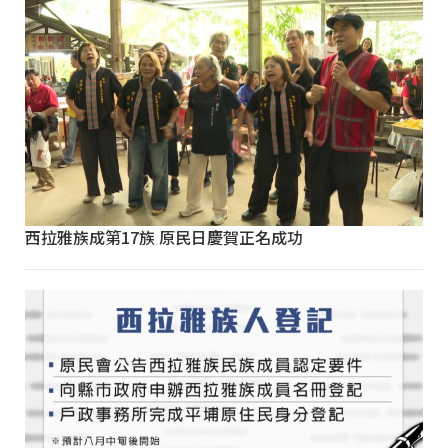
西拉雅族成第17族 原民日慶賀正名成功