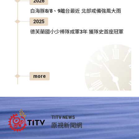
2026
白海豚8/8、9離台最近 北部戒備強風大雨
2025
德芙蘭國小少棒隊成軍3年 獲隊史首座冠軍
more
TITV NEWS
原視新聞網