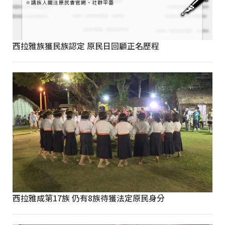
西拉雅族獲民族認定 原民日回顧正名歷程
西拉雅成第17族 仍有8族待獲法定原民身分