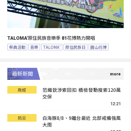
TALOMA'原住民族音樂季 81花博熱力開唱
祭典活動
音樂
TALOMA'
原住民族日
圓山花博
最新新聞
范織欽涉索回扣 橋檢發動搜索120萬
政經
交保
12:21
白海豚8/8、9離台最近 北部戒備強風
防災
大雨