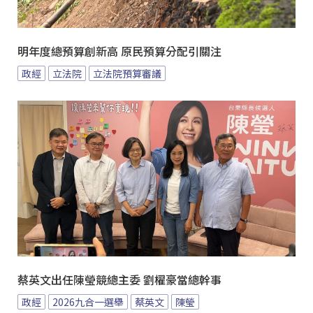
明年度總預算創新高 原民預算分配引關注
政經
立法院
立法院預算審議
蔡英文出任陳瑩競總主委 劉櫂豪當總幹事
政經
2026九合一選舉
蔡英文
陳瑩