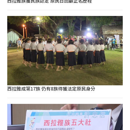
西拉雅族獲民族認定 原民日回顧正名歷程
西拉雅成第17族 仍有8族待獲法定原民身分