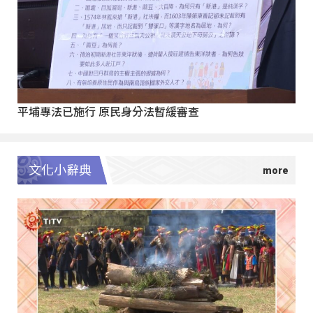
平埔專法已施行 原民身分法暫緩審查
文化小辭典