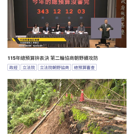
115年總預算拚表決 第二輪協商朝野續攻防
政經
立法院
立法院朝野協商
總預算審查