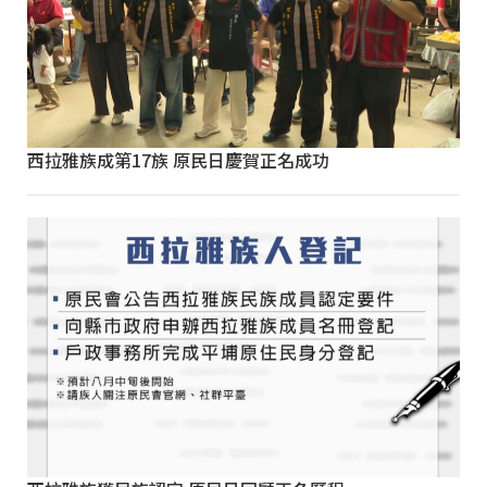
西拉雅族成第17族 原民日慶賀正名成功