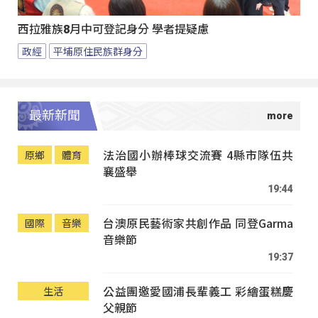
西拉雅族8月中可登記身分 學者提疑慮
政經
平埔原住民族群身分
最新新聞
法治國小辦棒球交流賽 4縣市隊伍共
原鄉
體育
襄盛舉
19:44
台澳原民藝術家共創作品 同登Garma
國際
音樂
音樂節
19:37
公益團邀愛國浦長輩義工 彩繪蛋糕慶
生活
父親節