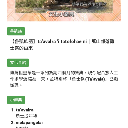
魯凱族
【魯凱族語】ta‘avalra ‘i tatolohae ni｜萬山部落勇
士祭的由來
文化介紹
傳統祖靈祭是一系列為期四個月的祭典，現今配合族人工
作求學濃縮為一天，並特別將「勇士祭(Ta‘avala)」凸顯
辦理。
小辭典
ta‘avalra
勇士成年禮
molapangolai