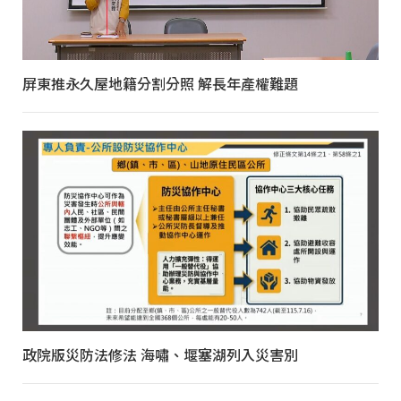
屏東推永久屋地籍分割分照 解長年產權難題
政院版災防法修法 海嘯、堰塞湖列入災害別