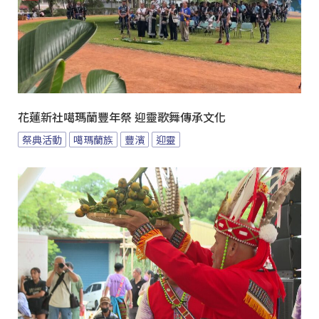
花蓮新社噶瑪蘭豐年祭 迎靈歌舞傳承文化
祭典活動
噶瑪蘭族
豐濱
迎靈