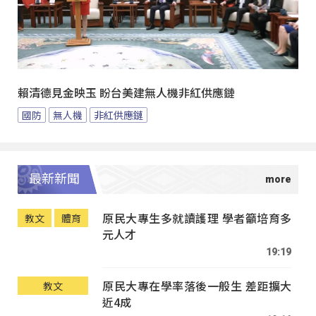
賴清德見金映玉 盼台美建無人機非紅供應鏈
國防
無人機
非紅供應鏈
最新新聞
原民大專生多就讀護理 學者籲培育多
教文
體育
元人才
19:19
原民大專在學率落後一般生 差距擴大
教文
近4成