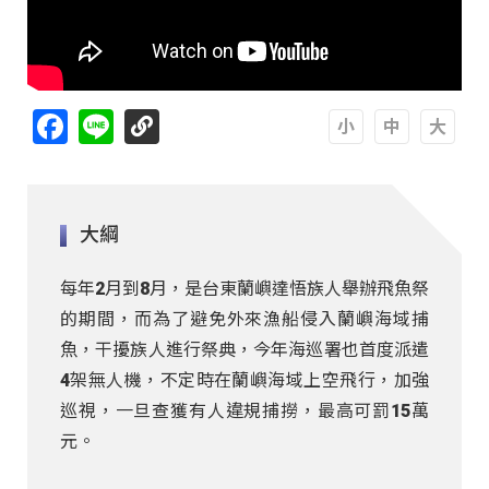
Facebook
Line
A
A
A
大綱
每年2月到8月，是台東蘭嶼達悟族人舉辦飛魚祭
的期間，而為了避免外來漁船侵入蘭嶼海域捕
魚，干擾族人進行祭典，今年海巡署也首度派遣
4架無人機，不定時在蘭嶼海域上空飛行，加強
巡視，一旦查獲有人違規捕撈，最高可罰15萬
元。