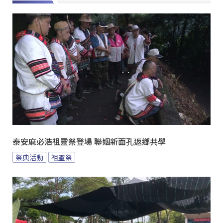
泰安麻必浩祖靈祭登場 聯姻新面孔返鄉共學
祭典活動
祖靈祭