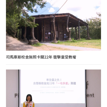
司馬庫斯校舍無照卡關22年 衝擊童受教權