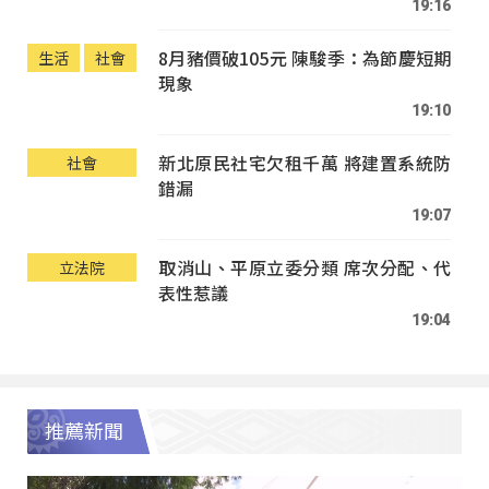
19:16
8月豬價破105元 陳駿季：為節慶短期
生活
社會
現象
19:10
新北原民社宅欠租千萬 將建置系統防
社會
錯漏
19:07
取消山、平原立委分類 席次分配、代
立法院
表性惹議
19:04
推薦新聞