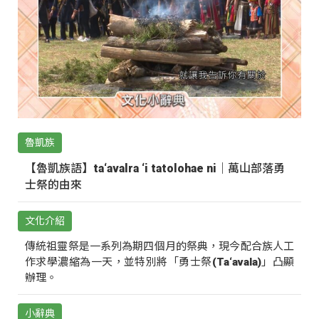
魯凱族
【魯凱族語】ta‘avalra ‘i tatolohae ni｜萬山部落勇
士祭的由來
文化介紹
傳統祖靈祭是一系列為期四個月的祭典，現今配合族人工
作求學濃縮為一天，並特別將「勇士祭(Ta‘avala)」凸顯
辦理。
小辭典