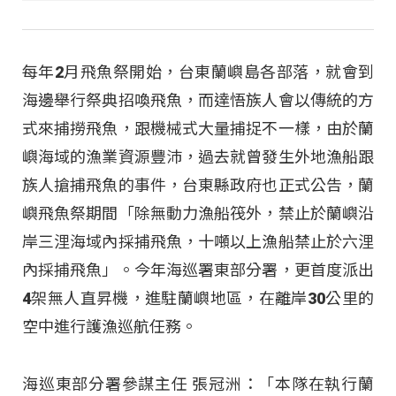
每年2月飛魚祭開始，台東蘭嶼島各部落，就會到
海邊舉行祭典招喚飛魚，而達悟族人會以傳統的方
式來捕撈飛魚，跟機械式大量捕捉不一樣，由於蘭
嶼海域的漁業資源豐沛，過去就曾發生外地漁船跟
族人搶捕飛魚的事件，台東縣政府也正式公告，蘭
嶼飛魚祭期間「除無動力漁船筏外，禁止於蘭嶼沿
岸三浬海域內採捕飛魚，十噸以上漁船禁止於六浬
內採捕飛魚」。今年海巡署東部分署，更首度派出
4架無人直昇機，進駐蘭嶼地區，在離岸30公里的
空中進行護漁巡航任務。
海巡東部分署參謀主任 張冠洲：「本隊在執行蘭