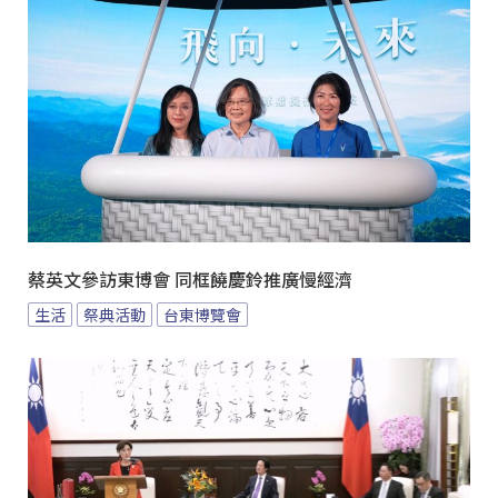
蔡英文參訪東博會 同框饒慶鈴推廣慢經濟
生活
祭典活動
台東博覽會