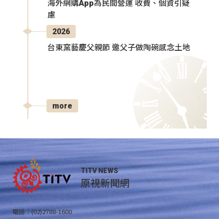
海外網購App為民間營運 收費、個資引疑
慮
2026
台東窯藝慶父親節 邀父子做陶碗感念土地
more
TITV NEWS
原視新聞網
電話：(02)2788-1600