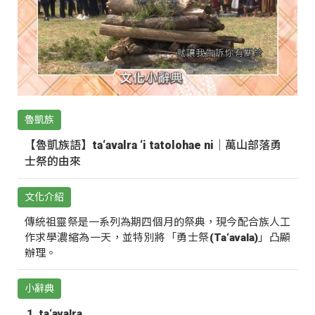
魯凱族
【魯凱族語】ta‘avalra ‘i tatolohae ni｜萬山部落勇
士祭的由來
文化介紹
傳統祖靈祭是一系列為期四個月的祭典，現今配合族人工
作求學濃縮為一天，並特別將「勇士祭(Ta‘avala)」凸顯
辦理。
小辭典
ta‘avalra