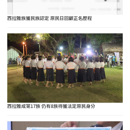
西拉雅族獲民族認定 原民日回顧正名歷程
西拉雅成第17族 仍有8族待獲法定原民身分