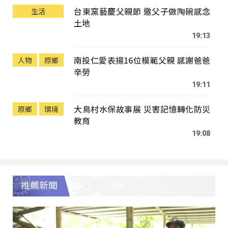
台東窯藝慶父親節 邀父子做陶碗感念
生活
土地
19:13
南投仁愛表揚16位模範父親 感謝爸爸
人物
原鄉
辛勞
19:11
大鳥村水保故事展 災害記憶轉化防災
原鄉
環境
教育
19:08
推薦新聞