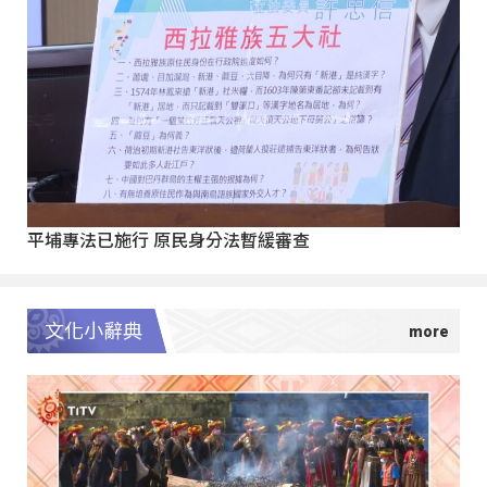
平埔專法已施行 原民身分法暫緩審查
文化小辭典