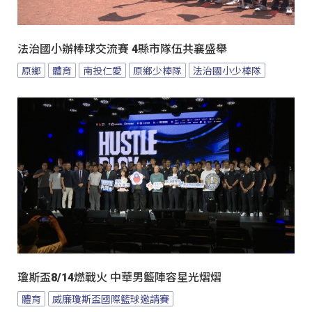
法治國小辦棒球交流賽 4縣市隊伍共襄盛舉
原鄉
體育
南投仁愛
原鄉少棒隊
法治國小少棒隊
瓊斯盃8/14燃戰火 中華男籃陣容星光熠熠
體育
威廉瓊斯盃國際籃球邀請賽