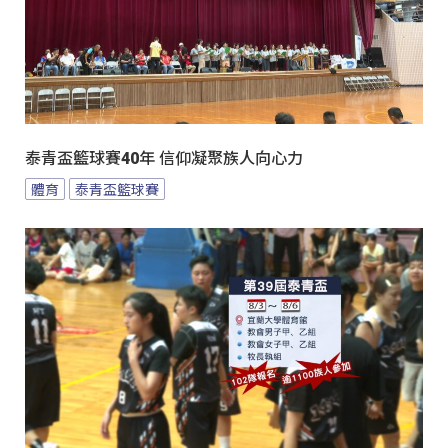
泰青盃籃球賽40年 信仰凝聚族人向心力
體育
泰青盃籃球賽