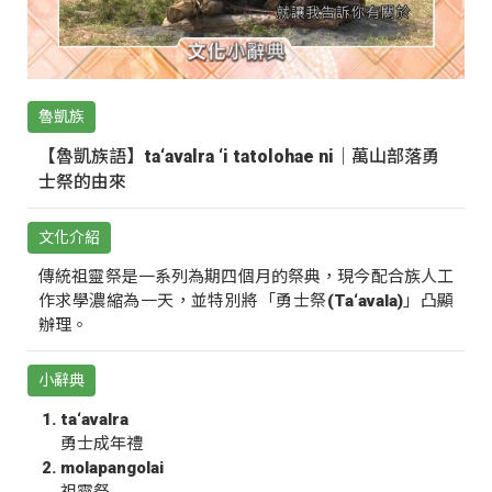
魯凱族
【魯凱族語】ta‘avalra ‘i tatolohae ni｜萬山部落勇
士祭的由來
文化介紹
傳統祖靈祭是一系列為期四個月的祭典，現今配合族人工
作求學濃縮為一天，並特別將「勇士祭(Ta‘avala)」凸顯
辦理。
小辭典
ta‘avalra
勇士成年禮
molapangolai