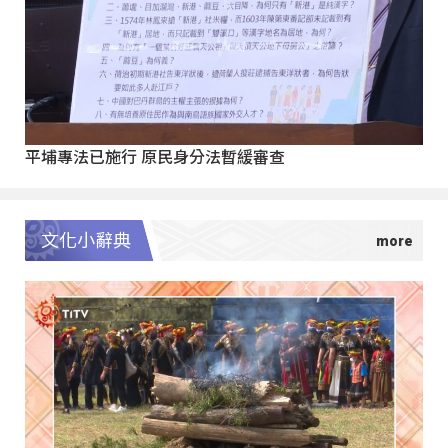
平埔專法已施行 原民身分法暫緩審查
文化小辭典