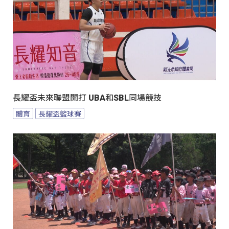
長耀盃未來聯盟開打 UBA和SBL同場競技
體育
長耀盃籃球賽