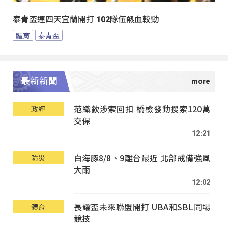
泰青盃連四天宜蘭開打 102隊伍熱血較勁
體育
泰青盃
最新新聞
范織欽涉索回扣 橋檢發動搜索120萬
政經
交保
12:21
白海豚8/8、9離台最近 北部戒備強風
防災
大雨
12:02
長耀盃未來聯盟開打 UBA和SBL同場
體育
競技