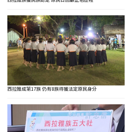
西拉雅成第17族 仍有8族待獲法定原民身分