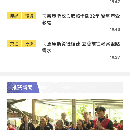
19:47
司馬庫斯校舍無照卡關22年 衝擊童受
原鄉
環境
教權
19:40
司馬庫斯災後復建 立委前往考察盤點
交通
原鄉
需求
19:37
推薦新聞