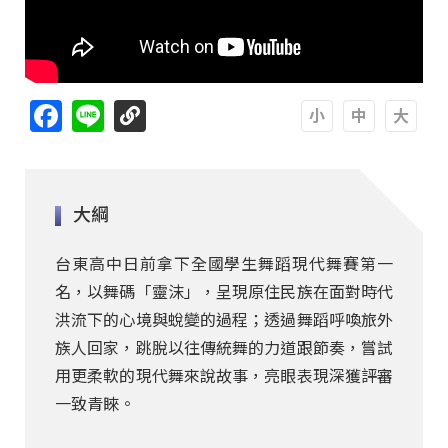
Facebook
Line
A
A
A
大綱
台東高中日前拿下全國學生舞蹈現代舞賽第一
名，以舞碼「靈沫」，呈現原住民族在面對時代
洪流下的心境與蛻變的過程；透過舞蹈呼喚旅外
族人回家，跳脫以往傳統舞的力道跟節奏，嘗試
用更柔軟的現代舞來說故事，亮眼表現深獲評審
一致青睞。