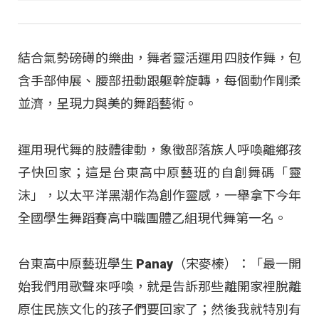
結合氣勢磅礡的樂曲，舞者靈活運用四肢作舞，包
含手部伸展、腰部扭動跟軀幹旋轉，每個動作剛柔
並濟，呈現力與美的舞蹈藝術。
運用現代舞的肢體律動，象徵部落族人呼喚離鄉孩
子快回家；這是台東高中原藝班的自創舞碼「靈
沫」，以太平洋黑潮作為創作靈感，一舉拿下今年
全國學生舞蹈賽高中職團體乙組現代舞第一名。
台東高中原藝班學生 Panay（宋麥榛）：「最一開
始我們用歌聲來呼喚，就是告訴那些離開家裡脫離
原住民族文化的孩子們要回家了；然後我就特別有