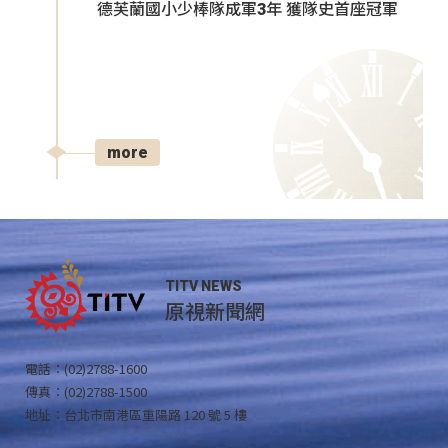
德芙蘭國小少棒隊成軍3年 獲隊史首座冠軍
more
TITV NEWS
原視新聞網
電話：(02)2788-1600
傳真：(02)2788-1500
地址：台北市南港區重陽路 120 號 5 樓