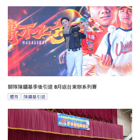
獅隊陳鏞基季後引退 8月返台東辦系列賽
體育
陳鏞基引退