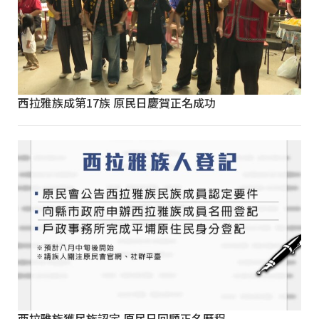
西拉雅族成第17族 原民日慶賀正名成功
西拉雅族獲民族認定 原民日回顧正名歷程