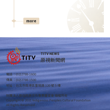
more
TITV NEWS
原視新聞網
電話：(02)2788-1600
傳真：(02)2788-1500
地址：台北市南港區重陽路 120 號 5 樓
財團法人原住民族文化事業基金會 版權所有
Copyright © 2021 Indigenous Peoples Cultural Foundation
All Rights Reserved .