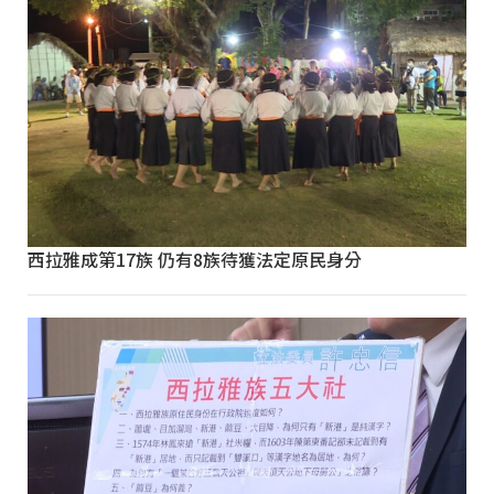
西拉雅成第17族 仍有8族待獲法定原民身分