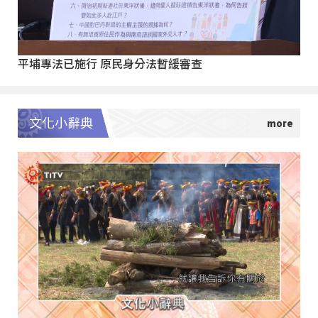
平埔專法已施行 原民身分法暫緩審查
文化小辭典