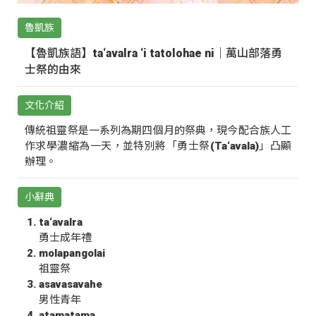
魯凱族
【魯凱族語】ta‘avalra ‘i tatolohae ni｜萬山部落勇
士祭的由來
文化介紹
傳統祖靈祭是一系列為期四個月的祭典，現今配合族人工
作求學濃縮為一天，並特別將「勇士祭(Ta‘avala)」凸顯
辦理。
小辭典
ta‘avalra
勇士成年禮
molapangolai
祖靈祭
asavasavahe
男性青年
atamatama