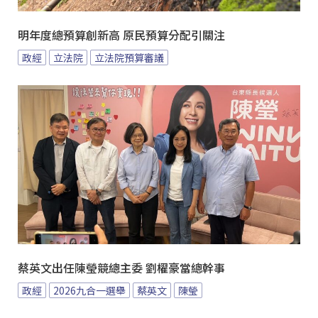
明年度總預算創新高 原民預算分配引關注
政經
立法院
立法院預算審議
蔡英文出任陳瑩競總主委 劉櫂豪當總幹事
政經
2026九合一選舉
蔡英文
陳瑩