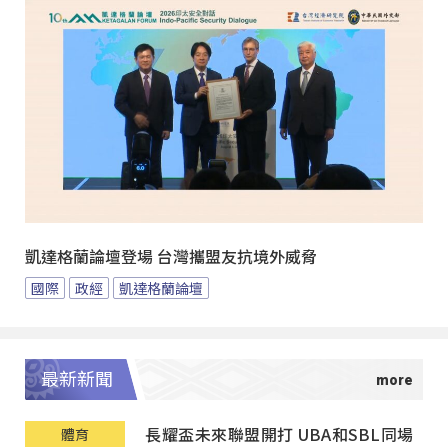
凱達格蘭論壇登場 台灣攜盟友抗境外威脅
國際
政經
凱達格蘭論壇
最新新聞
長耀盃未來聯盟開打 UBA和SBL同場
體育