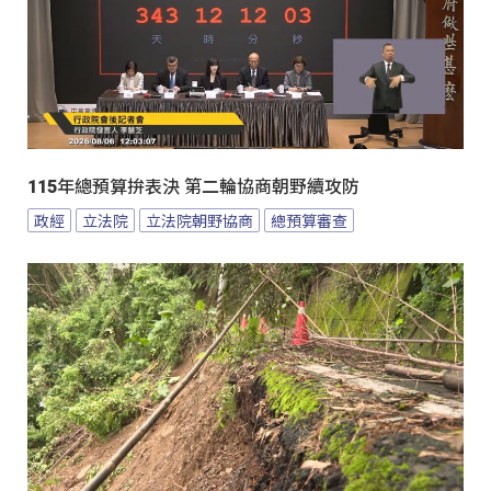
115年總預算拚表決 第二輪協商朝野續攻防
政經
立法院
立法院朝野協商
總預算審查