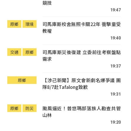
競技
19:47
司馬庫斯校舍無照卡關22年 衝擊童受
原鄉
環境
教權
19:40
司馬庫斯災後復建 立委前往考察盤點
交通
原鄉
需求
19:37
【涉己新聞】原文會新劇名爆爭議 團
原鄉
隊8/7赴Tafalong致歉
19:31
颱風逼近！普悠瑪部落族人勘查共管
原鄉
防災
山林
19:20