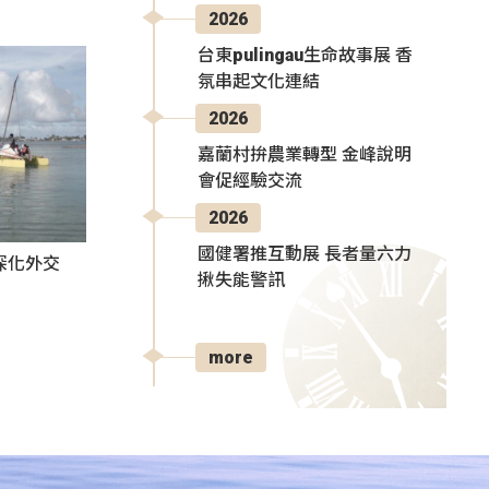
2026
台東pulingau生命故事展 香
氛串起文化連結
2026
嘉蘭村拚農業轉型 金峰說明
會促經驗交流
2026
國健署推互動展 長者量六力
深化外交
揪失能警訊
more