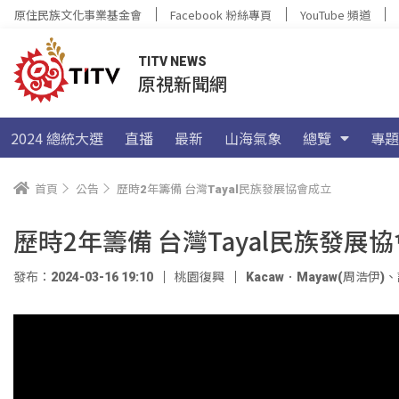
原住民族文化事業基金會
Facebook 粉絲專頁
YouTube 頻道
TITV NEWS
原視新聞網
2024 總統大選
直播
最新
山海氣象
總覽
專題
首頁
公告
歷時2年籌備 台灣Tayal民族發展協會成立
歷時2年籌備 台灣Tayal民族發展
發布：2024-03-16 19:10
桃園復興
Kacaw．Mayaw(周浩伊)
、