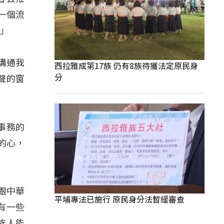
一個流
。」
調溝通我
西拉雅成第17族 仍有8族待獲法定原民身
分
聲的窗
事務的
的心，
到跟中華
平埔專法已施行 原民身分法暫緩審查
有一些
族人能