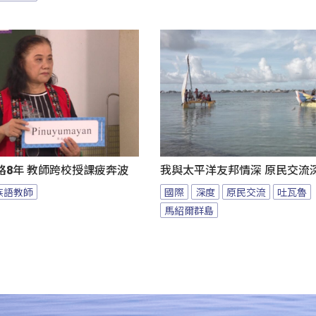
路8年 教師跨校授課疲奔波
我與太平洋友邦情深 原民交流
族語教師
國際
深度
原民交流
吐瓦魯
馬紹爾群島