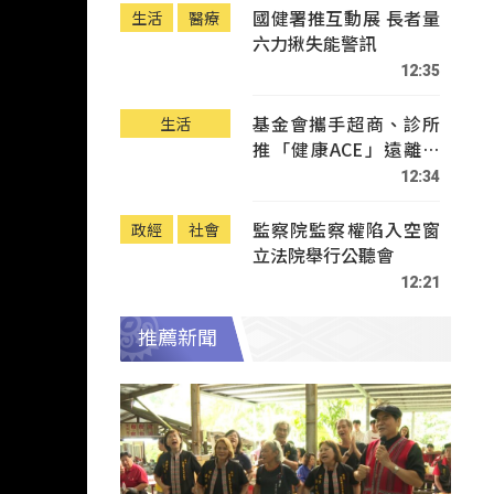
國健署推互動展 長者量
生活
醫療
六力揪失能警訊
12:35
基金會攜手超商、診所
生活
推「健康ACE」遠離疾
病
12:34
監察院監察權陷入空窗
政經
社會
立法院舉行公聽會
12:21
推薦新聞