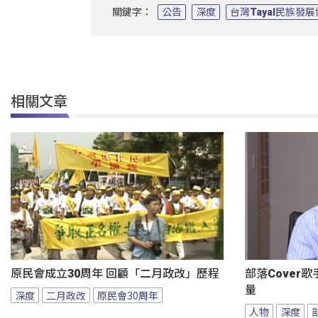
關鍵字：
公告
深度
台灣Tayal民族發
相關文章
原民會成立30周年 回顧「二月政改」歷程
部落Cover
量
深度
二月政改
原民會30周年
人物
深度