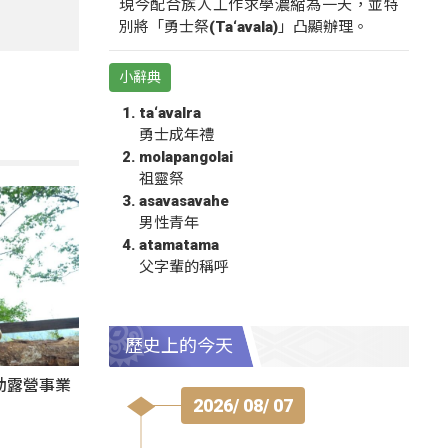
現今配合族人工作求學濃縮為一天，並特
別將「勇士祭(Ta‘avala)」凸顯辦理。
小辭典
ta‘avalra
勇士成年禮
molapangolai
祖靈祭
asavasavahe
男性青年
atamatama
父字輩的稱呼
歷史上的今天
動露營事業
2026/ 08/ 07