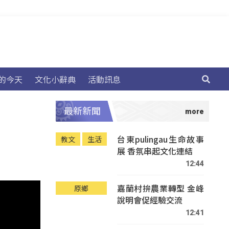
的今天
文化小辭典
活動訊息
最新新聞
台東pulingau生命故事
教文
生活
展 香氛串起文化連結
12:44
嘉蘭村拚農業轉型 金峰
原鄉
說明會促經驗交流
12:41