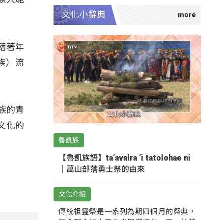
文化小辭典
藉著年
族）流
族的青
文化的
魯凱族
【魯凱族語】ta‘avalra ‘i tatolohae ni
｜萬山部落勇士祭的由來
文化介紹
傳統祖靈祭是一系列為期四個月的祭典，