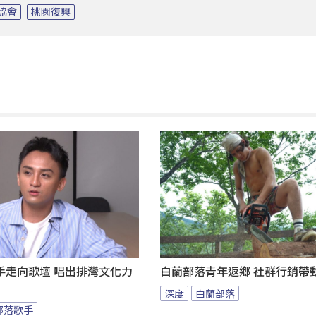
展協會
桃園復興
歌手走向歌壇 唱出排灣文化力
白蘭部落青年返鄉 社群行銷帶
深度
白蘭部落
部落歌手