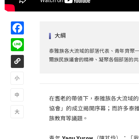
Facebook
大綱
Line
泰雅族各大流域的部落代表、青年齊聚一堂
爾族民族議會的精神、凝聚各個部落的共
A
在耆老的帶領下，泰雅族各大流域的部落
A
協會」的成立揭開序幕；而許多泰
族教育等議題。
A
青年 Yagu Yurow（陳芃伶