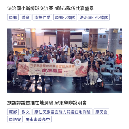
法治國小辦棒球交流賽 4縣市隊伍共襄盛舉
原鄉
體育
南投仁愛
原鄉少棒隊
法治國小少棒隊
族語認證首推在地測驗 屏東舉辦說明會
原鄉
教文
原住民族語言能力認證在地測驗
原民會
原語會
屏東來義高中