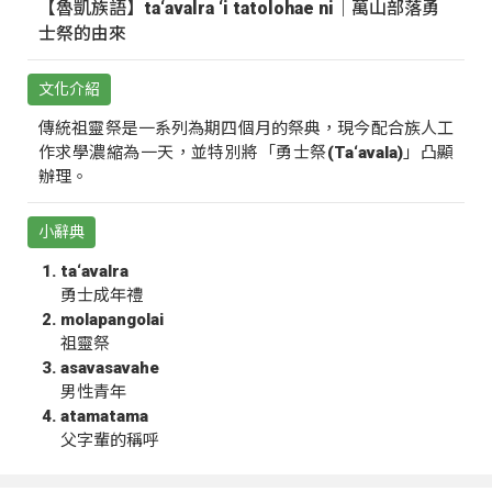
【魯凱族語】ta‘avalra ‘i tatolohae ni｜萬山部落勇
士祭的由來
文化介紹
傳統祖靈祭是一系列為期四個月的祭典，現今配合族人工
作求學濃縮為一天，並特別將「勇士祭(Ta‘avala)」凸顯
辦理。
小辭典
ta‘avalra
勇士成年禮
molapangolai
祖靈祭
asavasavahe
男性青年
atamatama
父字輩的稱呼