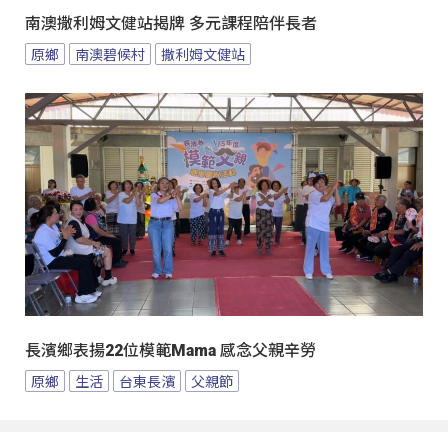
南澳撒利姆文健站揭牌 多元課程陪伴長者
原鄉
南澳碧候村
撒利姆文健站
長濱鄉表揚22位模範Mama 感念父親辛勞
原鄉
生活
台東長濱
父親節