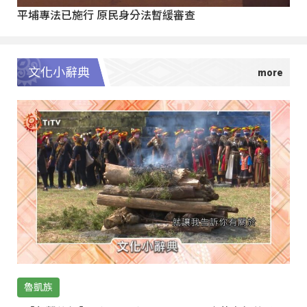
平埔專法已施行 原民身分法暫緩審查
文化小辭典
魯凱族