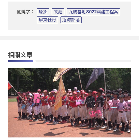
關鍵字：
原鄉
政經
九鵬基地S022興建工程案
屏東牡丹
旭海部落
相關文章