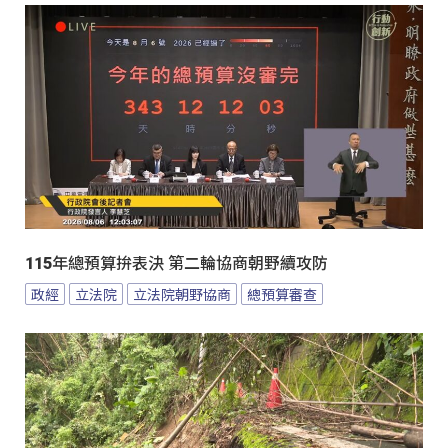
115年總預算拚表決 第二輪協商朝野續攻防
政經
立法院
立法院朝野協商
總預算審查