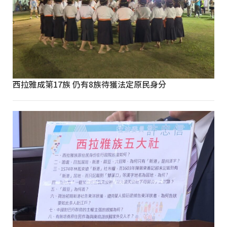
西拉雅成第17族 仍有8族待獲法定原民身分