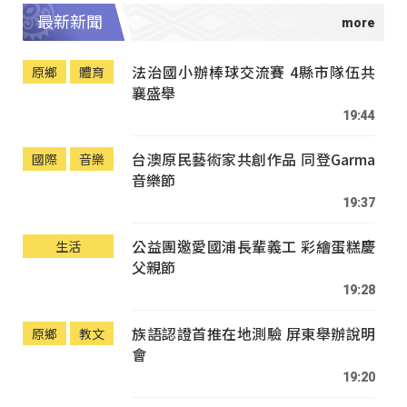
最新新聞
法治國小辦棒球交流賽 4縣市隊伍共
原鄉
體育
襄盛舉
19:44
台澳原民藝術家共創作品 同登Garma
國際
音樂
音樂節
19:37
公益團邀愛國浦長輩義工 彩繪蛋糕慶
生活
父親節
19:28
族語認證首推在地測驗 屏東舉辦說明
原鄉
教文
會
19:20