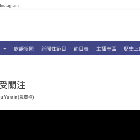
Instagram
族語新聞
新聞性節目
節目表
主播專區
歷史上
收受關注
tu Yumin(戴亞盛)