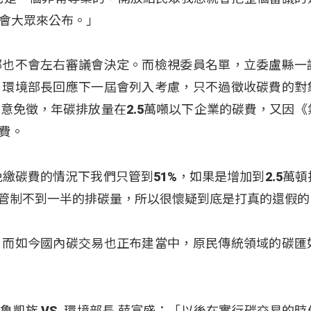
會大眾來公布。」
部也不會左右審議會決定。而檢視委員名單，立委盧縣一
，環境部長回應下一屆會列入考慮，只不過徵收碳費的對
意免徵，年碳排放量在2.5萬噸以下企業的碳費，又因《
費。
繳碳費的情況下我們只管到51%，如果是增加到2.5萬頓
，管制不到一半的排碳量，所以很懷疑到底是打真的還假的
，而如今國內碳交易也正布建當中，原民傳統領域的碳匯
） 魯凱族 VS. 環境部長 薛富盛：「以後在實行碳交易的