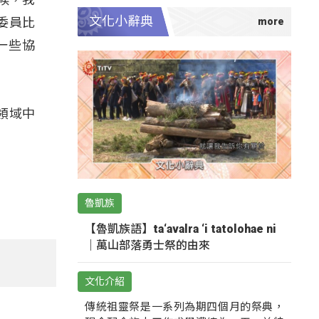
文化小辭典
委員比
一些協
領域中
魯凱族
【魯凱族語】ta‘avalra ‘i tatolohae ni
｜萬山部落勇士祭的由來
文化介紹
傳統祖靈祭是一系列為期四個月的祭典，