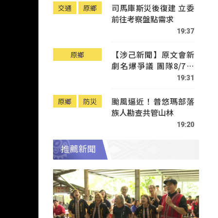
司馬庫斯災後復建 立委
交通
原鄉
前往考察盤點需求
19:37
【涉己新聞】原文會新
原鄉
劇名爆爭議 團隊8/7赴
Tafalong致歉
19:31
颱風逼近！普悠瑪部落
原鄉
防災
族人勘查共管山林
19:20
推薦新聞