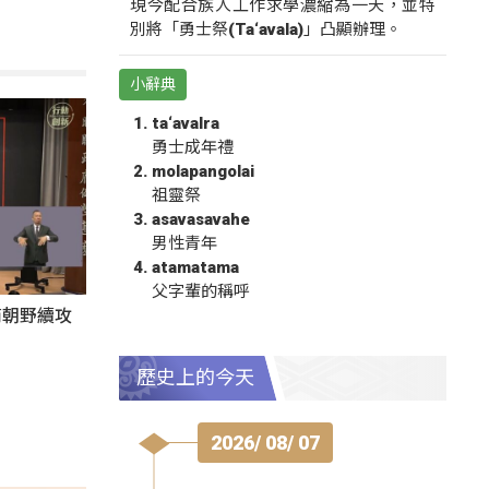
現今配合族人工作求學濃縮為一天，並特
別將「勇士祭(Ta‘avala)」凸顯辦理。
小辭典
ta‘avalra
勇士成年禮
molapangolai
祖靈祭
asavasavahe
男性青年
atamatama
父字輩的稱呼
商朝野續攻
歷史上的今天
2026/ 08/ 07