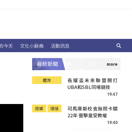
的今天
文化小辭典
活動訊息
最新新聞
長耀盃未來聯盟開打
體育
UBA和SBL同場競技
19:47
司馬庫斯校舍無照卡關
原鄉
環境
22年 衝擊童受教權
19:40