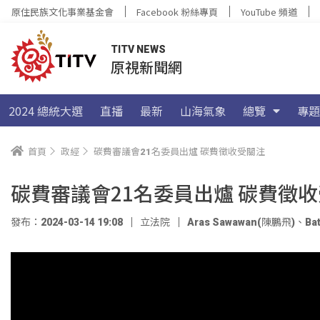
原住民族文化事業基金會
Facebook 粉絲專頁
YouTube 頻道
TITV NEWS
原視新聞網
2024 總統大選
直播
最新
山海氣象
總覽
專題
首頁
政經
碳費審議會21名委員出爐 碳費徵收受關注
碳費審議會21名委員出爐 碳費徵
發布：2024-03-14 19:08
立法院
Aras Sawawan(陳鵬飛)
、
Ba