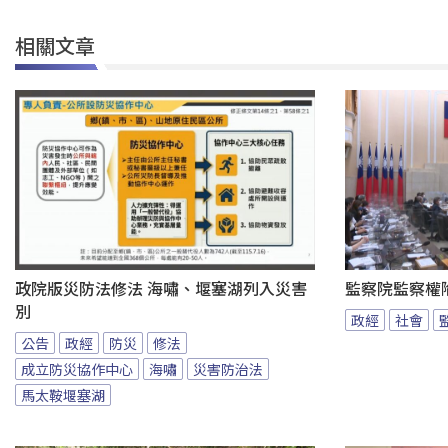
相關文章
政院版災防法修法 海嘯、堰塞湖列入災害
監察院監察權
別
政經
社會
公告
政經
防災
修法
成立防災協作中心
海嘯
災害防治法
馬太鞍堰塞湖