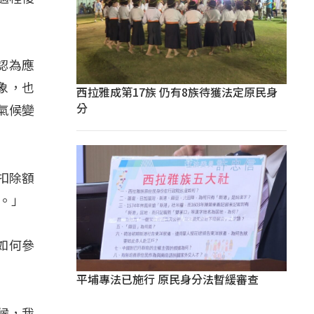
認為應
象，也
西拉雅成第17族 仍有8族待獲法定原民身
分
氣候變
扣除額
。」
如何參
平埔專法已施行 原民身分法暫緩審查
時候，我