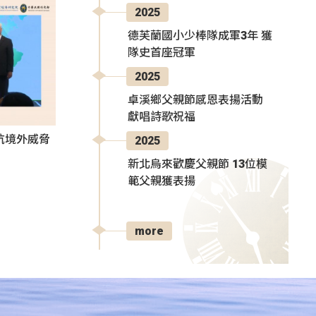
2025
德芙蘭國小少棒隊成軍3年 獲
隊史首座冠軍
2025
卓溪鄉父親節感恩表揚活動
獻唱詩歌祝福
抗境外威脅
2025
新北烏來歡慶父親節 13位模
範父親獲表揚
more