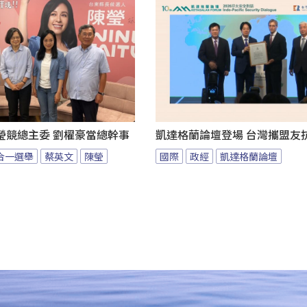
瑩競總主委 劉櫂豪當總幹事
凱達格蘭論壇登場 台灣攜盟友
九合一選舉
蔡英文
陳瑩
國際
政經
凱達格蘭論壇