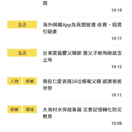
雨
19:19
海外網購App為民間營運 收費、個資
生活
引疑慮
19:17
台東窯藝慶父親節 邀父子做陶碗感念
生活
土地
19:13
南投仁愛表揚16位模範父親 感謝爸爸
人物
原鄉
辛勞
19:11
大鳥村水保故事展 災害記憶轉化防災
原鄉
環境
教育
19:08