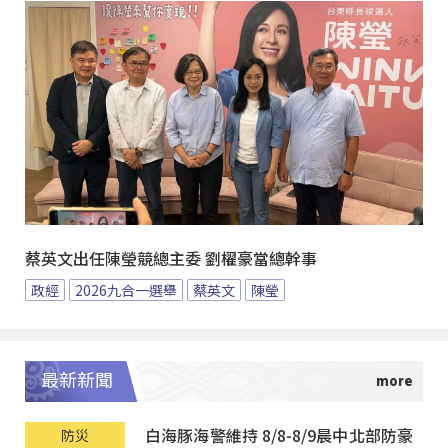
蔡英文出任陳瑩競總主委 劉櫂豪當總幹事
政經
2026九合一選舉
蔡英文
陳瑩
最新新聞
白海豚海警維持 8/8-8/9晨中北部防豪
防災