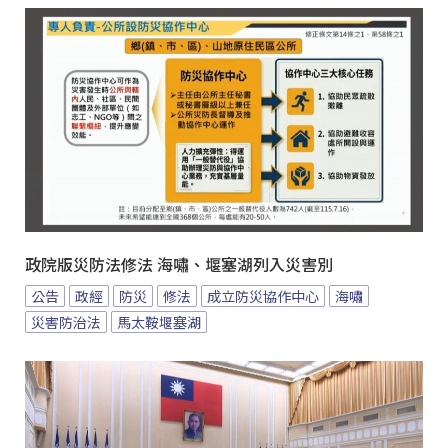
政院版災防法修法 海嘯、堰塞湖列入災害別
公告
政經
防災
修法
成立防災協作中心
海嘯
災害防治法
馬太鞍堰塞湖