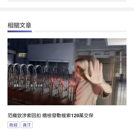
相關文章
范織欽涉索回扣 橋檢發動搜索120萬交保
政經
貪汙