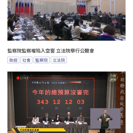
監察院監察權陷入空窗 立法院舉行公聽會
政經
社會
監察院
立法院