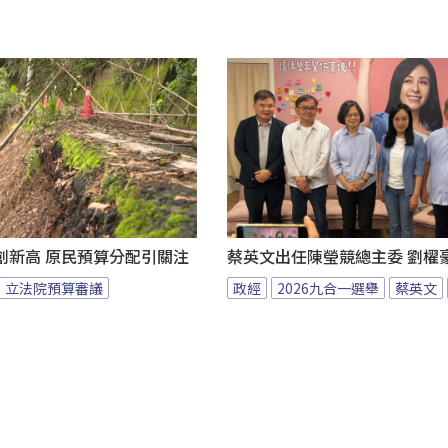
創新高 原民預算分配引關注
蔡英文出任陳瑩競總主委 劉櫂
立法院預算審議
政經
2026九合一選舉
蔡英文