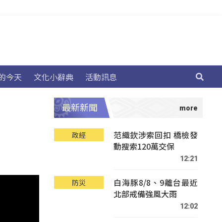
的今天
文化小辭典
活動訊息
最新新聞
范織欽涉索回扣 橋檢發
政經
動搜索120萬交保
12:21
白海豚8/8、9離台最近
防災
北部戒備強風大雨
12:02