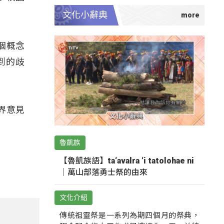
文化小辭典
個概念
到的歧
界意見
魯凱族
【魯凱族語】ta‘avalra ‘i tatolohae ni
｜萬山部落勇士祭的由來
文化介紹
傳統祖靈祭是一系列為期四個月的祭典，