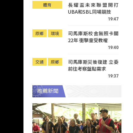
長耀盃未來聯盟開打
體育
UBA和SBL同場競技
19:47
司馬庫斯校舍無照卡關
原鄉
環境
22年 衝擊童受教權
19:40
司馬庫斯災後復建 立委
交通
原鄉
前往考察盤點需求
19:37
推薦新聞