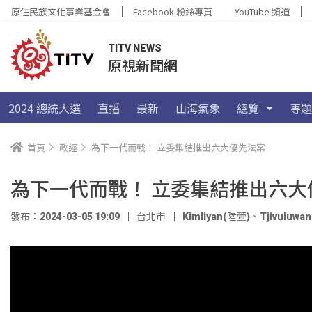
原住民族文化事業基金會
Facebook 粉絲專頁
YouTube 頻道
TITV NEWS
原視新聞網
2024 總統大選
直播
最新
山海氣象
總覽
專題
首頁
政經
為下一代而戰！ 立委集結推出六大優先法案
為下一代而戰！ 立委集結推出六大
發布：2024-03-05 19:09
台北市
Kimliyan(陸萱)
、
Tjivuluwa