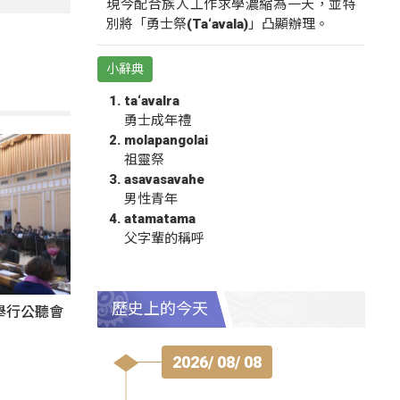
現今配合族人工作求學濃縮為一天，並特
別將「勇士祭(Ta‘avala)」凸顯辦理。
小辭典
ta‘avalra
勇士成年禮
molapangolai
祖靈祭
asavasavahe
男性青年
atamatama
父字輩的稱呼
歷史上的今天
舉行公聽會
2026/ 08/ 08