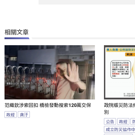
相關文章
范織欽涉索回扣 橋檢發動搜索120萬交保
政院版災防法
別
政經
貪汙
公告
政經
成立防災協作