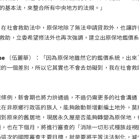
的基本法，來整合所有中央地方的法規。」
，在社會救助法中，原保地除了無法申請貸款外，也讓許
救助，立委希望修法外也再次強調，建立出原保地鑑價
ovecahe （伍麗華）：「因為原保地雖然它的鑑價系統，出
樣的一個差別，所以它其實也不會去妨礙到，我在社會救
保條例，新會期也將力拚通過，不過仍需更多的社會溝通
住在非原鄉行政區的族人，能夠啟動新增劃編土地外，莫
回到原來的舊居地，現居永久屋是否能夠轉變為原保地，
題，也在下個月，將進行審查的「消除一切形式種族歧視
過這次的國際審查主要目標，就是要將平等法法制化，減