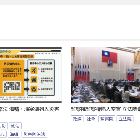
修法 海嘯、堰塞湖列入災害
監察院監察權陷入空窗 立法院
政經
社會
監察院
立法院
防災
修法
中心
海嘯
災害防治法