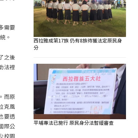
多需要
系統。
西拉雅成第17族 仍有8族待獲法定原民身
分
來了之後
助法裡
。而原
拉克風
也要透
平埔專法已施行 原民身分法暫緩審查
國際公
少校園