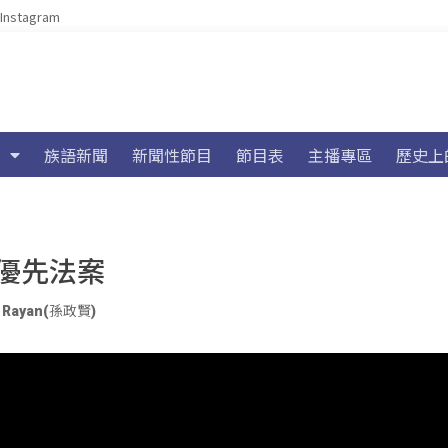
Instagram
族語新聞
新聞性節目
節目表
主播專區
歷史上
優先法案
n Rayan(孫政賢)