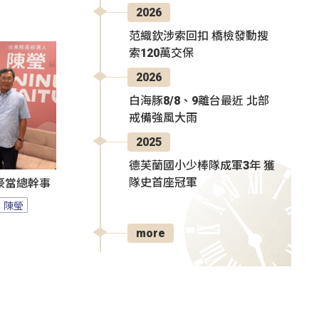
2026
范織欽涉索回扣 橋檢發動搜
索120萬交保
2026
白海豚8/8、9離台最近 北部
戒備強風大雨
2025
德芙蘭國小少棒隊成軍3年 獲
隊史首座冠軍
豪當總幹事
陳瑩
more