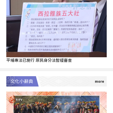
平埔專法已施行 原民身分法暫緩審查
文化小辭典