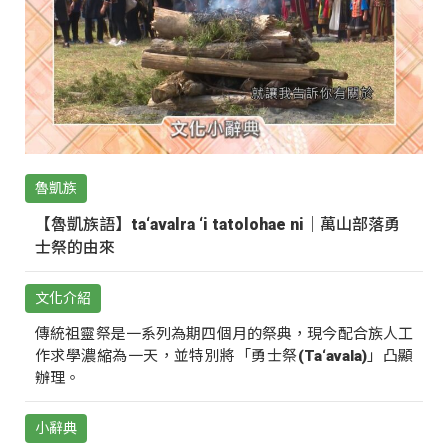
魯凱族
【魯凱族語】ta‘avalra ‘i tatolohae ni｜萬山部落勇
士祭的由來
文化介紹
傳統祖靈祭是一系列為期四個月的祭典，現今配合族人工
作求學濃縮為一天，並特別將「勇士祭(Ta‘avala)」凸顯
辦理。
小辭典