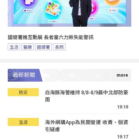
國健署推互動展 長者量六力揪失能警訊
生活
醫療
國健署
長照
最新新聞
白海豚海警維持 8/8-8/9晨中北部防豪
防災
雨
19:19
海外網購App為民間營運 收費、個資
生活
引疑慮
19:17