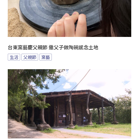
台東窯藝慶父親節 邀父子做陶碗感念土地
生活
父親節
窯藝