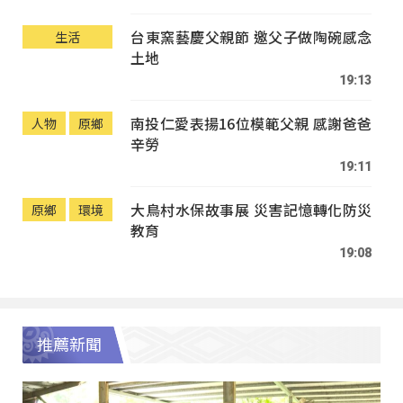
台東窯藝慶父親節 邀父子做陶碗感念
生活
土地
19:13
南投仁愛表揚16位模範父親 感謝爸爸
人物
原鄉
辛勞
19:11
大鳥村水保故事展 災害記憶轉化防災
原鄉
環境
教育
19:08
推薦新聞