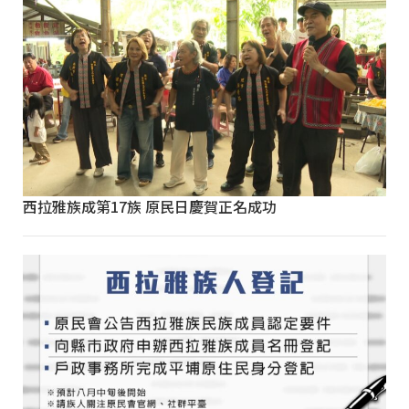
西拉雅族成第17族 原民日慶賀正名成功