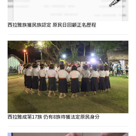
西拉雅族獲民族認定 原民日回顧正名歷程
西拉雅成第17族 仍有8族待獲法定原民身分