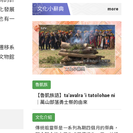
文化小辭典
化發展
也有一
遷移系
文物館
魯凱族
【魯凱族語】ta‘avalra ‘i tatolohae ni
｜萬山部落勇士祭的由來
文化介紹
傳統祖靈祭是一系列為期四個月的祭典，