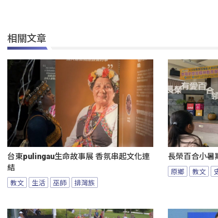
相關文章
台東pulingau生命故事展 香氛串起文化連
長榮百合小暑
結
原鄉
教文
教文
生活
巫師
排灣族