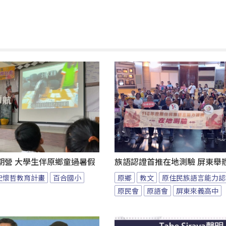
期營 大學生伴原鄉童過暑假
族語認證首推在地測驗 屏東舉
史懷哲教育計畫
百合國小
原鄉
教文
原住民族語言能力認
原民會
原語會
屏東來義高中