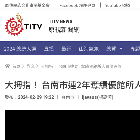
原住民族文化事業基金會
Facebook 粉絲專頁
YouTube 頻道
TITV NEWS
原視新聞網
2024 總統大選
直播
最新
山海氣象
總覽
專題
首頁
教文
大拇指！ 台南市連2年奪績優館所人員優等獎
大拇指！ 台南市連2年奪績優館所
發布：2024-02-29 19:22
台南市
ljavaus(楊高潔)