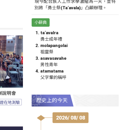
現今配合族人工作求學濃縮為一天，並特
別將「勇士祭(Ta‘avala)」凸顯辦理。
小辭典
ta‘avalra
勇士成年禮
molapangolai
祖靈祭
asavasavahe
男性青年
atamatama
父字輩的稱呼
辦說明會
歷史上的今天
證在地測驗
2026/ 08/ 08