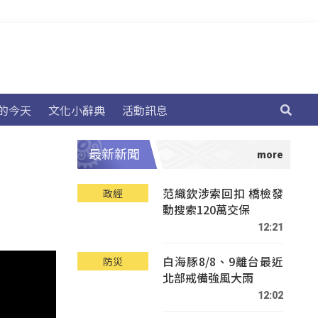
的今天
文化小辭典
活動訊息
最新新聞
范織欽涉索回扣 橋檢發
政經
動搜索120萬交保
12:21
白海豚8/8、9離台最近
防災
北部戒備強風大雨
12:02