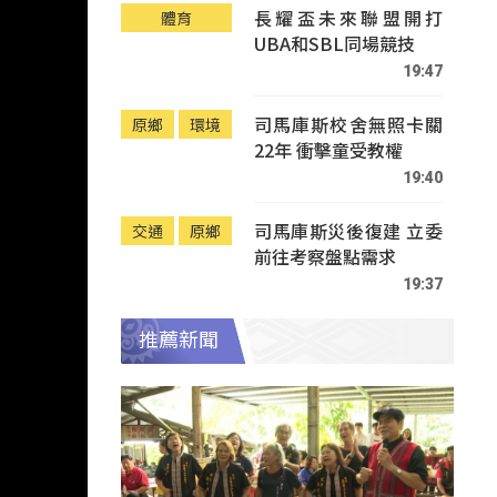
長耀盃未來聯盟開打
體育
UBA和SBL同場競技
19:47
司馬庫斯校舍無照卡關
原鄉
環境
22年 衝擊童受教權
19:40
司馬庫斯災後復建 立委
交通
原鄉
前往考察盤點需求
19:37
推薦新聞