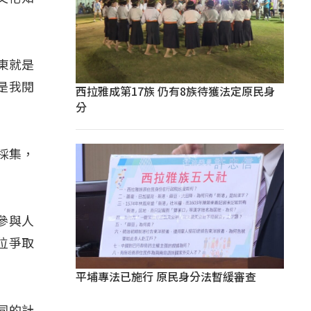
屏東就是
是我閱
西拉雅成第17族 仍有8族待獲法定原民身
分
去採集，
參與人
位爭取
平埔專法已施行 原民身分法暫緩審查
不同的計