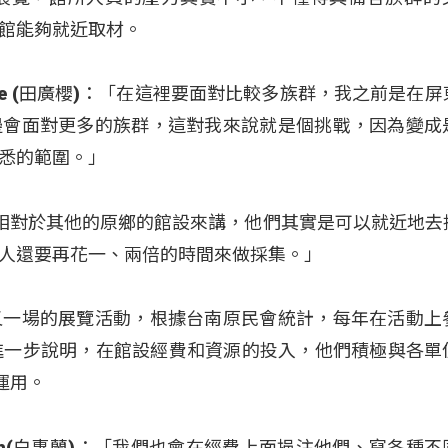
館能夠就近取材。
ljivilje (田廣櫻)：「在這裡要面對比較多族群，我之前是在
邊會面對更多的族群，這對我來說就是個挑戰，因為變成
悉的範圍。」
iw：「相對於其他的原鄉的館設來講，他們其實是可以就近地
人還要再花一、兩倍的時間來做採集。」
又一場的展覽活動，根據台南原民會統計，每年在活動上
進一步說明，在館設經費和資源的投入，他們積極與各單
運用。
imuran(白惠蘭)：「我們也會在經費上面挹注他們、寫各種