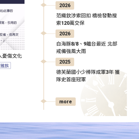
2026
范織欽涉索回扣 橋檢發動搜
索120萬交保
2026
白海豚8/8、9離台最近 北部
戒備強風大雨
人憂傷文化
2025
拉雅族
德芙蘭國小少棒隊成軍3年 獲
隊史首座冠軍
more