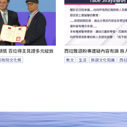
頒獎 百位得主見證多元綻放
西拉雅語粉專遭疑內容有誤 族
行政院文化獎
教文
生活
族語文化知識
西