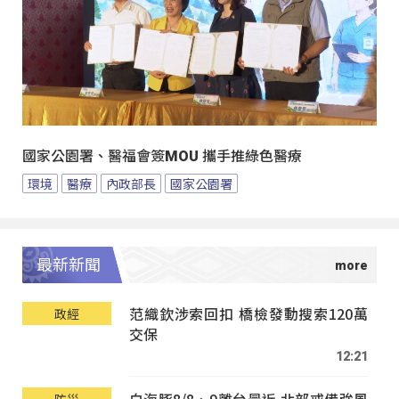
國家公園署、醫福會簽MOU 攜手推綠色醫療
環境
醫療
內政部長
國家公園署
最新新聞
范織欽涉索回扣 橋檢發動搜索120萬
政經
交保
12:21