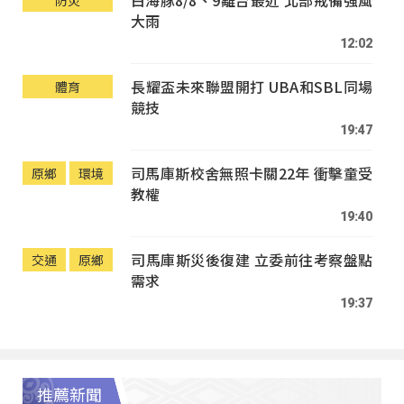
白海豚8/8、9離台最近 北部戒備強風
防災
大雨
12:02
長耀盃未來聯盟開打 UBA和SBL同場
體育
競技
19:47
司馬庫斯校舍無照卡關22年 衝擊童受
原鄉
環境
教權
19:40
司馬庫斯災後復建 立委前往考察盤點
交通
原鄉
需求
19:37
推薦新聞