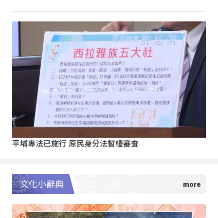
平埔專法已施行 原民身分法暫緩審查
文化小辭典