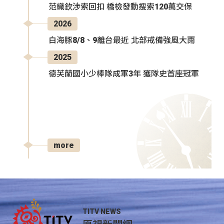
范織欽涉索回扣 橋檢發動搜索120萬交保
2026
白海豚8/8、9離台最近 北部戒備強風大雨
2025
德芙蘭國小少棒隊成軍3年 獲隊史首座冠軍
more
TITV NEWS
原視新聞網