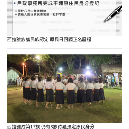
西拉雅族獲民族認定 原民日回顧正名歷程
西拉雅成第17族 仍有8族待獲法定原民身分