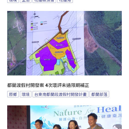
都蘭渡假村開發案 4次環評未過限期補正
原鄉
環境
台東南都蘭段渡假村開發計畫
都蘭部落