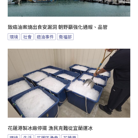
致癌油案燒出食安漏洞 朝野籲強化通報、品管
環境
社會
癌油事件
衛福部
花蓮港製冰廠停擺 漁民克難從宜蘭運冰
環境
生活
花蓮區漁會
花蓮港