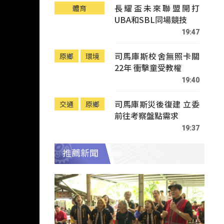
長耀盃未來聯盟開打
體育
UBA和SBL同場競技
19:47
司馬庫斯校舍無照卡關
原鄉
環境
22年 衝擊童受教權
19:40
司馬庫斯災後復建 立委
交通
原鄉
前往考察盤點需求
19:37
推薦新聞