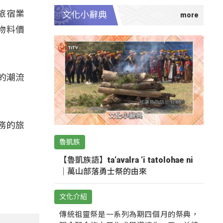
旅宿業
文化小辭典
物料價
的潮流
務的旅
魯凱族
【魯凱族語】ta‘avalra ‘i tatolohae ni
｜萬山部落勇士祭的由來
文化介紹
傳統祖靈祭是一系列為期四個月的祭典，