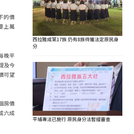
下的價
要上萬
西拉雅成第17族 仍有8族待獲法定原民身
分
每晚平
提及今
價可望
個房價
或六成
平埔專法已施行 原民身分法暫緩審查