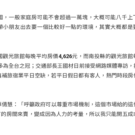
國，一般家庭房可能不會超過一萬塊，大概可能八千上
帶小朋友出去要一個比較好一點的環境，其實大概都是
國觀光旅館每晚平均房價4,626元，而南投縣的觀光旅館
3倍多為全台之冠；交通部長王國材日前接受網路媒體專訪，
望填補旅宿業平日空缺，若平日假日都有客人，熱門時段房
卓倩慧：「呼籲政府可以尊重市場機制，這個市場給的這
有的房間來賣，變成因為人力的考量，所以我只能開五成