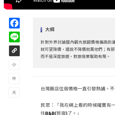
Facebook
大綱
Line
針對外界討論國內觀光旅館價格偏高的議
就可望降價，還說不降價就罵他們；有部
而不是深度旅遊，對旅宿業幫助有限。
A
台灣飯店住宿價格一直引發熱議，不
A
A
民眾：「我在網上看的時候確實有
住B&B(民宿)了。」