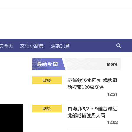
的今天
文化小辭典
活動訊息
最新新聞
范織欽涉索回扣 橋檢發
政經
動搜索120萬交保
12:21
白海豚8/8、9離台最近
防災
北部戒備強風大雨
12:02