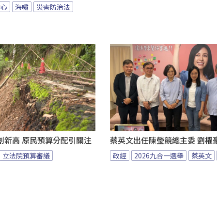
中心
海嘯
災害防治法
創新高 原民預算分配引關注
蔡英文出任陳瑩競總主委 劉櫂
立法院預算審議
政經
2026九合一選舉
蔡英文