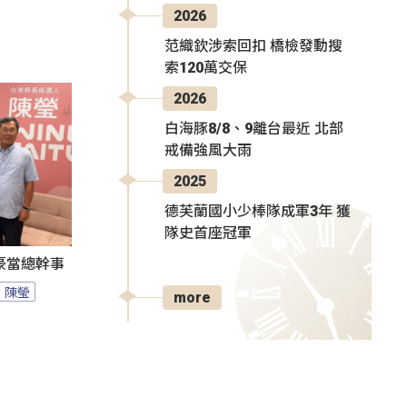
2026
范織欽涉索回扣 橋檢發動搜
索120萬交保
2026
白海豚8/8、9離台最近 北部
戒備強風大雨
2025
德芙蘭國小少棒隊成軍3年 獲
隊史首座冠軍
豪當總幹事
陳瑩
more