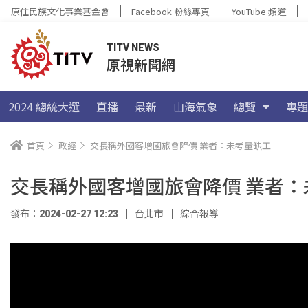
原住民族文化事業基金會
Facebook 粉絲專頁
YouTube 頻道
TITV NEWS
原視新聞網
2024 總統大選
直播
最新
山海氣象
總覽
專題
首頁
政經
交長稱外國客增國旅會降價 業者：未考量缺工
交長稱外國客增國旅會降價 業者：
發布：2024-02-27 12:23
台北市
綜合報導