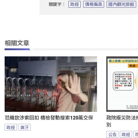
關鍵字：
政經
價格偏高
國內觀光旅館
相關文章
范織欽涉索回扣 橋檢發動搜索120萬交保
政院版災防法
別
政經
貪汙
公告
政經