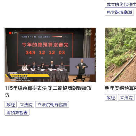
成立防災協作
馬太鞍堰塞湖
115年總預算拚表決 第二輪協商朝野續攻
明年度總預算
防
政經
立法院
政經
立法院
立法院朝野協商
總預算審查