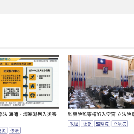
修法 海嘯、堰塞湖列入災害
監察院監察權陷入空窗 立法院
政經
社會
監察院
立法院
防災
修法