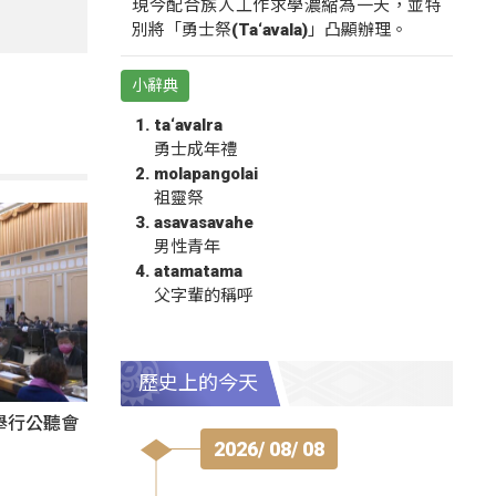
現今配合族人工作求學濃縮為一天，並特
別將「勇士祭(Ta‘avala)」凸顯辦理。
小辭典
ta‘avalra
勇士成年禮
molapangolai
祖靈祭
asavasavahe
男性青年
atamatama
父字輩的稱呼
歷史上的今天
舉行公聽會
2026/ 08/ 08