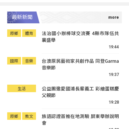
最新新聞
法治國小辦棒球交流賽 4縣市隊伍共
原鄉
體育
襄盛舉
19:44
台澳原民藝術家共創作品 同登Garma
國際
音樂
音樂節
19:37
公益團邀愛國浦長輩義工 彩繪蛋糕慶
生活
父親節
19:28
族語認證首推在地測驗 屏東舉辦說明
原鄉
教文
會