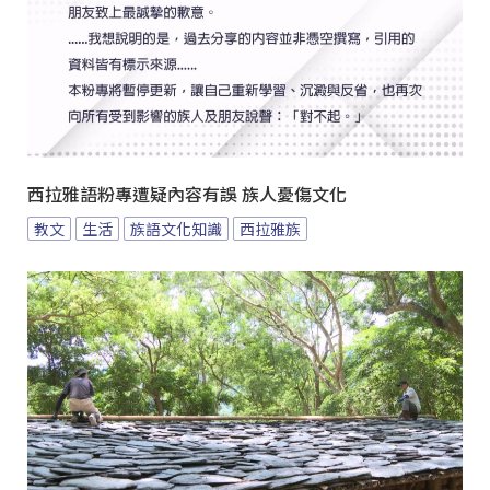
西拉雅語粉專遭疑內容有誤 族人憂傷文化
教文
生活
族語文化知識
西拉雅族