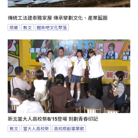
傳統工法建泰雅家屋 傳承擘劃文化、產業藍圖
原鄉
教文
醒來吧文化聚落
新北當大人高校祭8/15登場 刻劃青春印記
教文
當大人高校祭
高校原創畢業歌