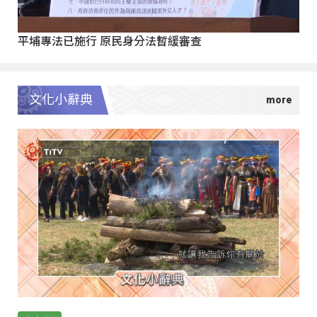
平埔專法已施行 原民身分法暫緩審查
文化小辭典