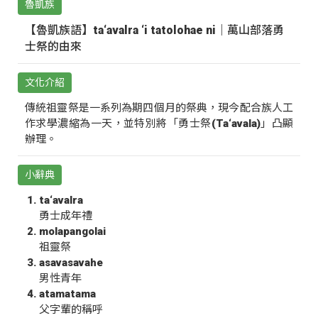
魯凱族
【魯凱族語】ta‘avalra ‘i tatolohae ni｜萬山部落勇
士祭的由來
文化介紹
傳統祖靈祭是一系列為期四個月的祭典，現今配合族人工
作求學濃縮為一天，並特別將「勇士祭(Ta‘avala)」凸顯
辦理。
小辭典
ta‘avalra
勇士成年禮
molapangolai
祖靈祭
asavasavahe
男性青年
atamatama
父字輩的稱呼