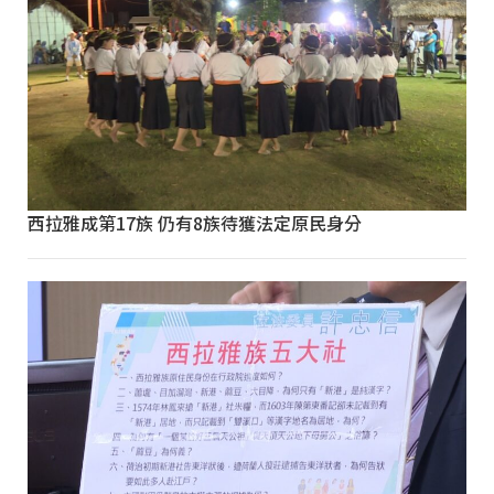
西拉雅成第17族 仍有8族待獲法定原民身分