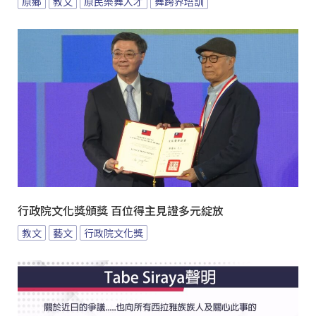
原鄉
教文
原民樂舞人才
舞跨界培訓
行政院文化獎頒獎 百位得主見證多元綻放
教文
藝文
行政院文化獎