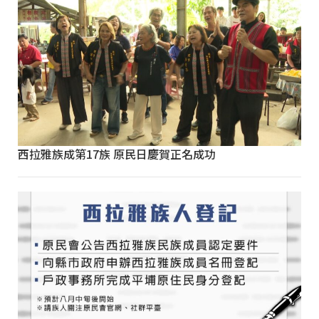
西拉雅族成第17族 原民日慶賀正名成功