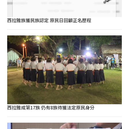
西拉雅族獲民族認定 原民日回顧正名歷程
西拉雅成第17族 仍有8族待獲法定原民身分