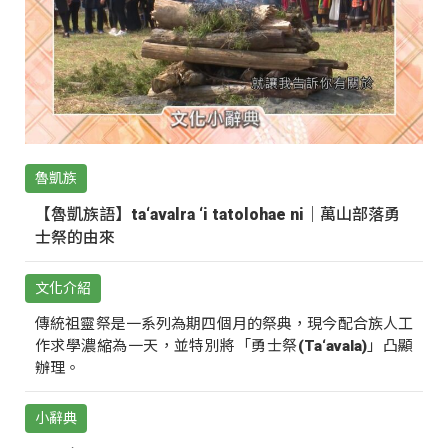
魯凱族
【魯凱族語】ta‘avalra ‘i tatolohae ni｜萬山部落勇
士祭的由來
文化介紹
傳統祖靈祭是一系列為期四個月的祭典，現今配合族人工
作求學濃縮為一天，並特別將「勇士祭(Ta‘avala)」凸顯
辦理。
小辭典