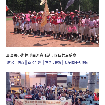
法治國小辦棒球交流賽 4縣市隊伍共襄盛舉
原鄉
體育
南投仁愛
原鄉少棒隊
法治國小少棒隊