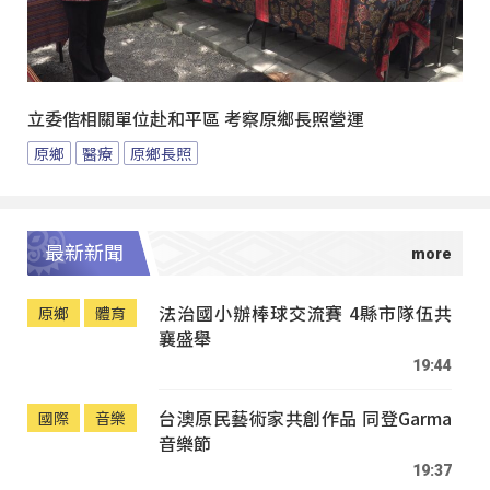
立委偕相關單位赴和平區 考察原鄉長照營運
原鄉
醫療
原鄉長照
最新新聞
法治國小辦棒球交流賽 4縣市隊伍共
原鄉
體育
襄盛舉
19:44
台澳原民藝術家共創作品 同登Garma
國際
音樂
音樂節
19:37