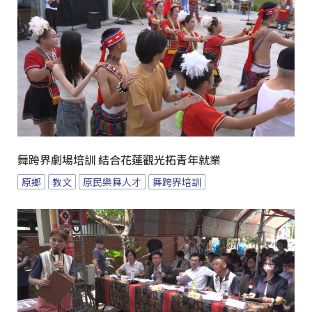
舞跨界劇場培訓 結合花蓮觀光拓青年就業
原鄉
教文
原民樂舞人才
舞跨界培訓