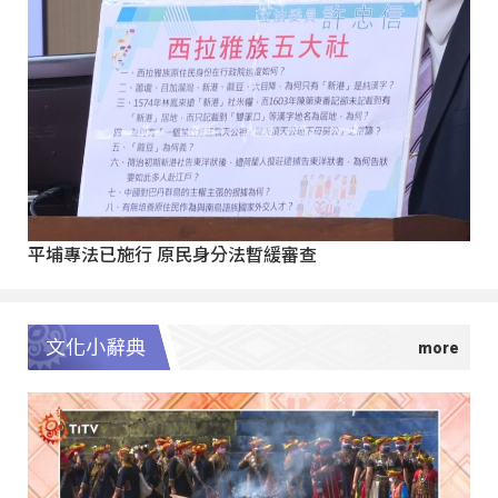
平埔專法已施行 原民身分法暫緩審查
文化小辭典