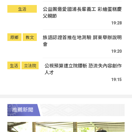
公益團邀愛國浦長輩義工 彩繪蛋糕慶
生活
父親節
19:28
族語認證首推在地測驗 屏東舉辦說明
原鄉
教文
會
19:20
公視預算遭立院腰斬 恐流失內容創作
生活
立法院
人才
19:15
推薦新聞