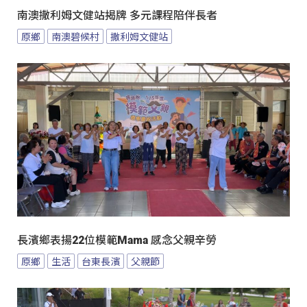
南澳撒利姆文健站揭牌 多元課程陪伴長者
原鄉
南澳碧候村
撒利姆文健站
長濱鄉表揚22位模範Mama 感念父親辛勞
原鄉
生活
台東長濱
父親節