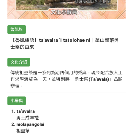
魯凱族
【魯凱族語】ta‘avalra ‘i tatolohae ni｜萬山部落勇
士祭的由來
文化介紹
傳統祖靈祭是一系列為期四個月的祭典，現今配合族人工
作求學濃縮為一天，並特別將「勇士祭(Ta‘avala)」凸顯
辦理。
小辭典
ta‘avalra
勇士成年禮
molapangolai
祖靈祭