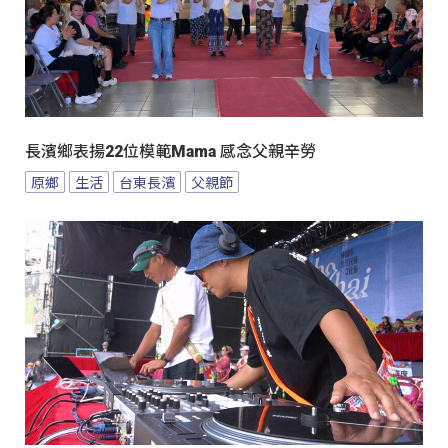
長濱鄉表揚22位模範Mama 感念父親辛勞
原鄉
生活
台東長濱
父親節