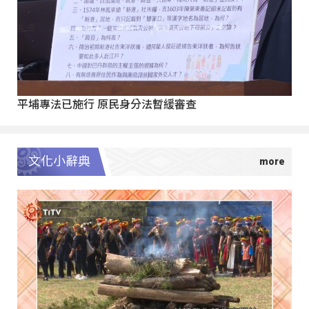
平埔專法已施行 原民身分法暫緩審查
文化小辭典