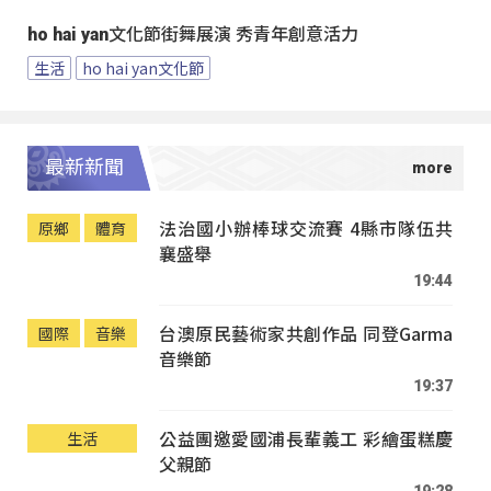
ho hai yan文化節街舞展演 秀青年創意活力
生活
ho hai yan文化節
最新新聞
法治國小辦棒球交流賽 4縣市隊伍共
原鄉
體育
襄盛舉
19:44
台澳原民藝術家共創作品 同登Garma
國際
音樂
音樂節
19:37
公益團邀愛國浦長輩義工 彩繪蛋糕慶
生活
父親節
19:28