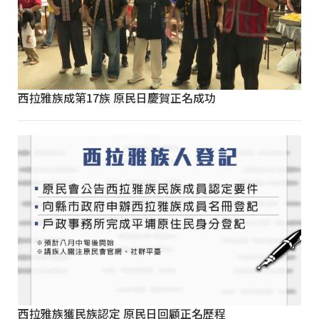
西拉雅族成第17族 原民日慶賀正名成功
西拉雅族獲民族認定 原民日回顧正名歷程