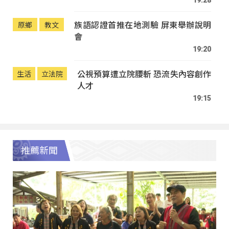
族語認證首推在地測驗 屏東舉辦說明
原鄉
教文
會
19:20
公視預算遭立院腰斬 恐流失內容創作
生活
立法院
人才
19:15
推薦新聞