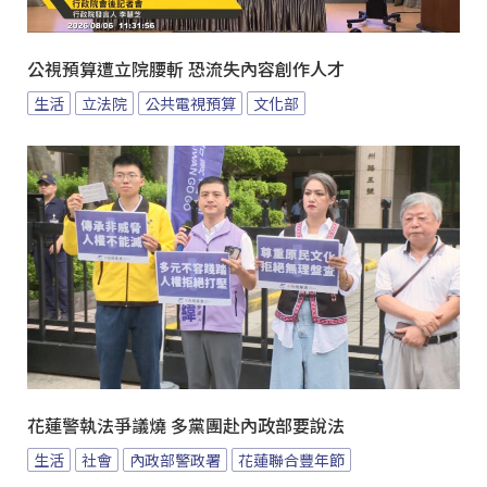
公視預算遭立院腰斬 恐流失內容創作人才
生活
立法院
公共電視預算
文化部
花蓮警執法爭議燒 多黨團赴內政部要說法
生活
社會
內政部警政署
花蓮聯合豐年節