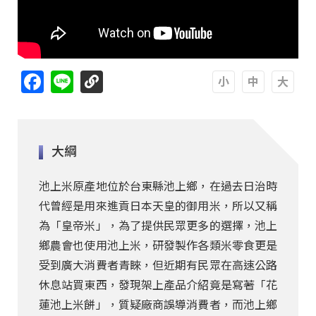
Facebook
Line
A
A
A
大綱
池上米原產地位於台東縣池上鄉，在過去日治時
代曾經是用來進貢日本天皇的御用米，所以又稱
為「皇帝米」，為了提供民眾更多的選擇，池上
鄉農會也使用池上米，研發製作各類米零食更是
受到廣大消費者青睞，但近期有民眾在高速公路
休息站買東西，發現架上產品介紹竟是寫著「花
蓮池上米餅」，質疑廠商誤導消費者，而池上鄉