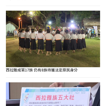
西拉雅成第17族 仍有8族待獲法定原民身分