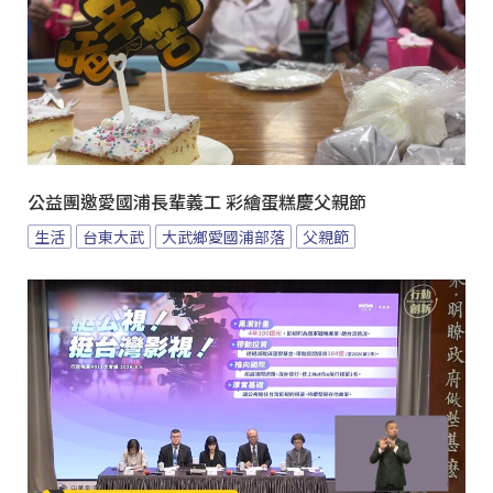
公益團邀愛國浦長輩義工 彩繪蛋糕慶父親節
生活
台東大武
大武鄉愛國浦部落
父親節