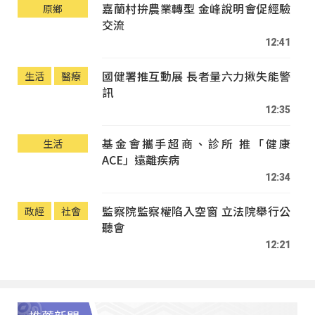
嘉蘭村拚農業轉型 金峰說明會促經驗
原鄉
交流
12:41
國健署推互動展 長者量六力揪失能警
生活
醫療
訊
12:35
基金會攜手超商、診所 推「健康
生活
ACE」遠離疾病
12:34
監察院監察權陷入空窗 立法院舉行公
政經
社會
聽會
12:21