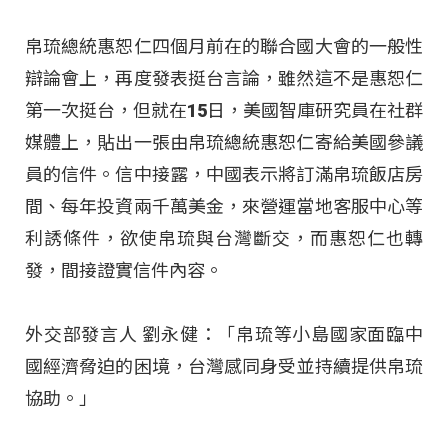
帛琉總統惠恕仁四個月前在的聯合國大會的一般性
辯論會上，再度發表挺台言論，雖然這不是惠恕仁
第一次挺台，但就在15日，美國智庫研究員在社群
媒體上，貼出一張由帛琉總統惠恕仁寄給美國參議
員的信件。信中接露，中國表示將訂滿帛琉飯店房
間、每年投資兩千萬美金，來營運當地客服中心等
利誘條件，欲使帛琉與台灣斷交，而惠恕仁也轉
發，間接證實信件內容。
外交部發言人 劉永健：「帛琉等小島國家面臨中
國經濟脅迫的困境，台灣感同身受並持續提供帛琉
協助。」