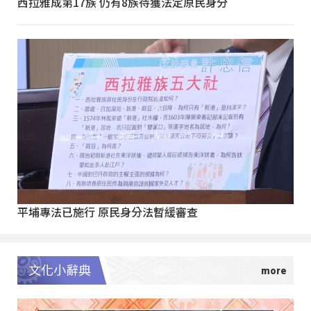
西拉雅成第17族 仍有8族待獲法定原民身分
平埔專法已施行 原民身分法暫緩審查
文化小辭典