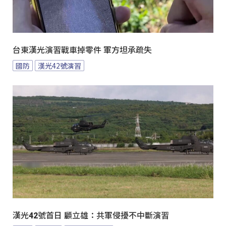
台東漢光演習戰車掉零件 軍方坦承疏失
國防
漢光42號演習
漢光42號首日 顧立雄：共軍侵擾不中斷演習