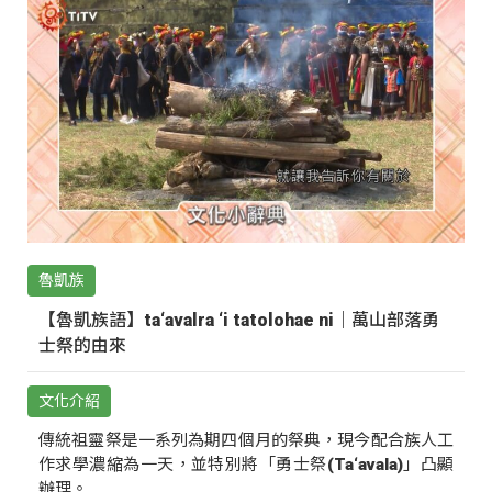
魯凱族
【魯凱族語】ta‘avalra ‘i tatolohae ni｜萬山部落勇
士祭的由來
文化介紹
傳統祖靈祭是一系列為期四個月的祭典，現今配合族人工
作求學濃縮為一天，並特別將「勇士祭(Ta‘avala)」凸顯
辦理。