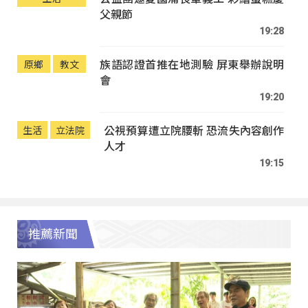
父親節
19:28
族語認證首推在地測驗 屏東舉辦說明
原鄉
教文
會
19:20
公視預算遭立院腰斬 恐流失內容創作
生活
立法院
人才
19:15
推薦新聞