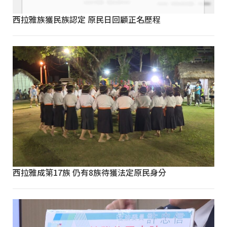
西拉雅族獲民族認定 原民日回顧正名歷程
西拉雅成第17族 仍有8族待獲法定原民身分