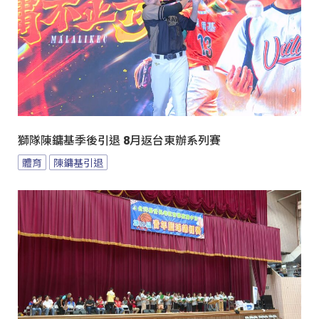
獅隊陳鏞基季後引退 8月返台東辦系列賽
體育
陳鏞基引退