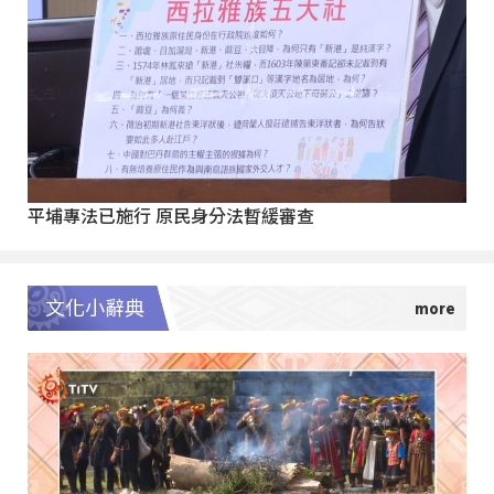
平埔專法已施行 原民身分法暫緩審查
文化小辭典