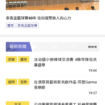
泰青盃籃球賽40年 信仰凝聚族人向心力
體育
泰青盃籃球賽
最新新聞
法治國小辦棒球交流賽 4縣市隊伍共
原鄉
體育
襄盛舉
19:44
台澳原民藝術家共創作品 同登Garma
國際
音樂
音樂節
19:37
公益團邀愛國浦長輩義工 彩繪蛋糕慶
生活