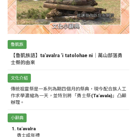
魯凱族
【魯凱族語】ta‘avalra ‘i tatolohae ni｜萬山部落勇
士祭的由來
文化介紹
傳統祖靈祭是一系列為期四個月的祭典，現今配合族人工
作求學濃縮為一天，並特別將「勇士祭(Ta‘avala)」凸顯
辦理。
小辭典
ta‘avalra
勇士成年禮