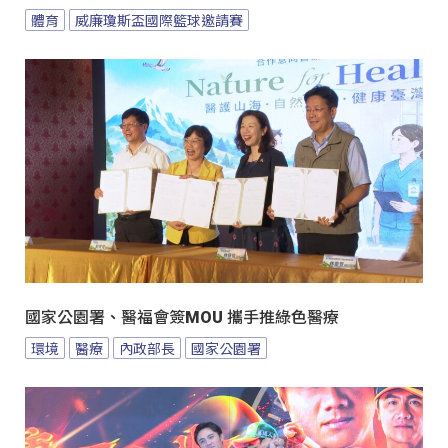
體育
威廉瓊斯盃國際籃球邀請賽
國家公園署、醫福會簽MOU 攜手推綠色醫療
環境
醫療
內政部長
國家公園署