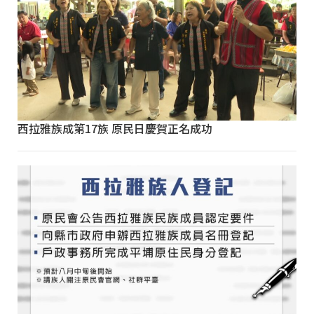
西拉雅族成第17族 原民日慶賀正名成功