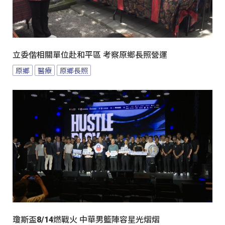
立委偕相關單位赴和平區 考察原鄉長照營運
原鄉
醫療
原鄉長照
瓊斯盃8/14燃戰火 中華男籃陣容星光熠熠