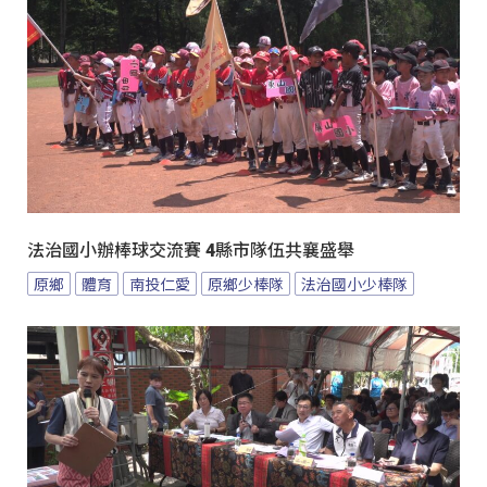
法治國小辦棒球交流賽 4縣市隊伍共襄盛舉
原鄉
體育
南投仁愛
原鄉少棒隊
法治國小少棒隊