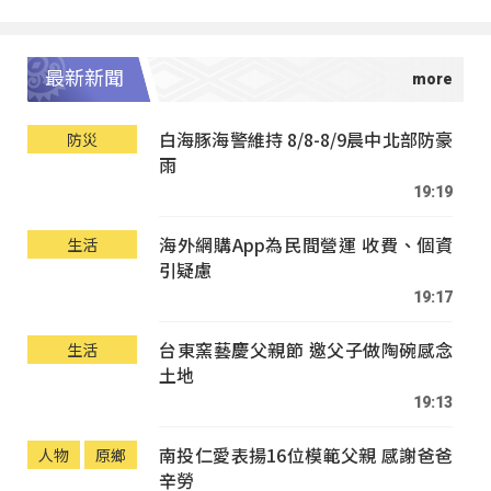
最新新聞
白海豚海警維持 8/8-8/9晨中北部防豪
防災
雨
19:19
海外網購App為民間營運 收費、個資
生活
引疑慮
19:17
台東窯藝慶父親節 邀父子做陶碗感念
生活
土地
19:13
南投仁愛表揚16位模範父親 感謝爸爸
人物
原鄉
辛勞