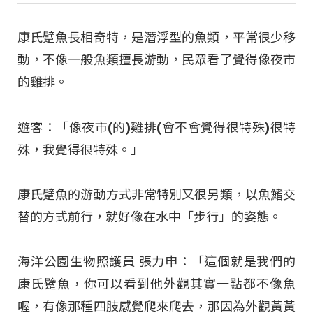
康氏躄魚長相奇特，是潛浮型的魚類，平常很少移
動，不像一般魚類擅長游動，民眾看了覺得像夜市
的雞排。
遊客：「像夜市(的)雞排(會不會覺得很特殊)很特
殊，我覺得很特殊。」
康氏躄魚的游動方式非常特別又很另類，以魚鰭交
替的方式前行，就好像在水中「步行」的姿態。
海洋公園生物照護員 張力申：「這個就是我們的
康氏躄魚，你可以看到他外觀其實一點都不像魚
喔，有像那種四肢感覺爬來爬去，那因為外觀黃黃