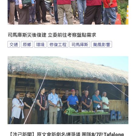
司馬庫斯災後復建 立委前往考察盤點需求
交通
原鄉
環境
修復工程
司馬庫斯
颱風影響
【涉己新聞】原文會新劇名爆爭議 團隊8/7赴Tafalong