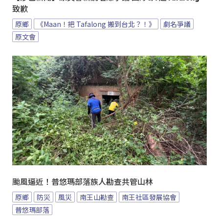
致歉
原鄉
《Maan！把 Tafalong 搬到台北？！》
劇名爭議
原文會
颱風逼近！普悠瑪部落族人勘查共管山林
原鄉
防災
風災
南王山勘查
南王社區發展協會
普悠瑪部落