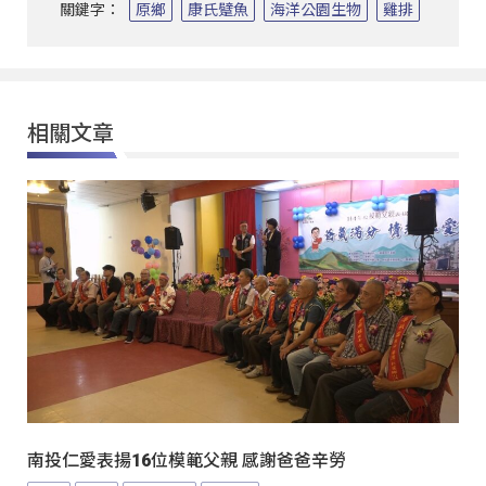
關鍵字：
原鄉
康氏躄魚
海洋公園生物
雞排
相關文章
南投仁愛表揚16位模範父親 感謝爸爸辛勞