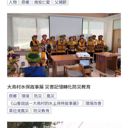
人物
原鄉
南投仁愛
父親節
大鳥村水保故事展 災害記憶轉化防災教育
原鄉
環境
防災
風災
《山會說話－大鳥村的水土保持故事展》
環境改善
莫拉克風災
防災教育