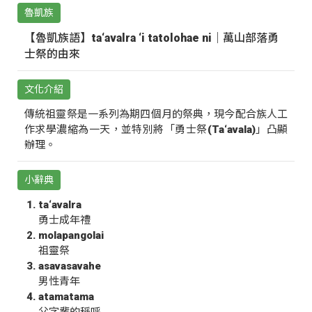
魯凱族
【魯凱族語】ta‘avalra ‘i tatolohae ni｜萬山部落勇
士祭的由來
文化介紹
傳統祖靈祭是一系列為期四個月的祭典，現今配合族人工
作求學濃縮為一天，並特別將「勇士祭(Ta‘avala)」凸顯
辦理。
小辭典
ta‘avalra
勇士成年禮
molapangolai
祖靈祭
asavasavahe
男性青年
atamatama