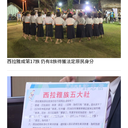
西拉雅成第17族 仍有8族待獲法定原民身分