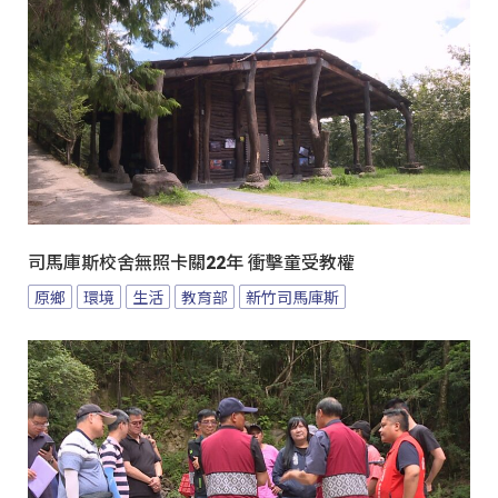
司馬庫斯校舍無照卡關22年 衝擊童受教權
原鄉
環境
生活
教育部
新竹司馬庫斯