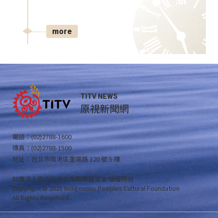
more
TITV NEWS
原視新聞網
電話：(02)2788-1600
傳真：(02)2788-1500
地址：台北市南港區重陽路 120 號 5 樓
財團法人原住民族文化事業基金會 版權所有
Copyright © 2021 Indigenous Peoples Cultural Foundation
All Rights Reserved .