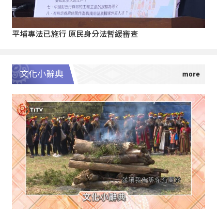
平埔專法已施行 原民身分法暫緩審查
文化小辭典