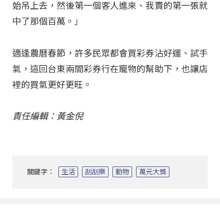
始吊上去，然後第一個客人進來、我賣的第一張就
中了那個百萬。」
適逢農曆春節，許多民眾都會買彩券沾好運、試手
氣，這回台東兩間彩券行在寵物的幫助下，也讓店
裡的買氣更好更旺。
責任編輯：黃金倪
關鍵字：
生活
刮刮樂
動物
萬元大獎