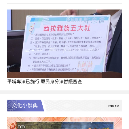
平埔專法已施行 原民身分法暫緩審查
文化小辭典