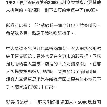
1萬2，買了6張散號的2000元刮刮樂並指定要其他
人挑剩的，沒想到一刮下去真的幸運中了100萬。
彩券行店長：「他就給我一個小紅包，然後叫我、
希望我多買一點瓜子給牠吃這樣子。」
中大獎還不忘包紅包幫鸚鵡加菜，客人把功勞都歸
給了這隻鸚鵡；另外也是在台東市的彩券行，同樣
是動物給客人靈感，店裡的「招財貓樂樂」，在客
人苦惱要挑哪張刮刮樂時，突然發出了喵喵叫聲，
讓客人直覺這是樂樂在給提示因此更有信心地買下
手，結果還真的刮中百萬。
彩券行業者：「那天剛好批貨回來，2000塊就開