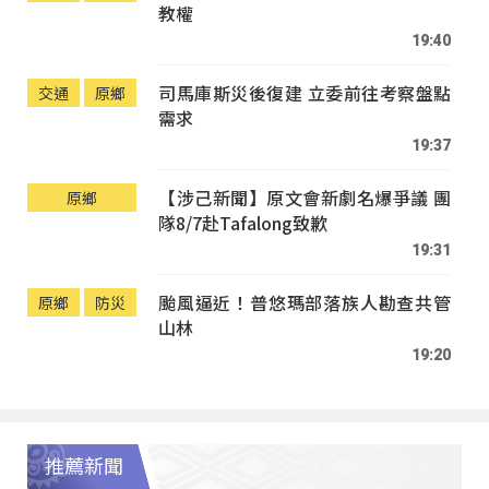
教權
19:40
司馬庫斯災後復建 立委前往考察盤點
交通
原鄉
需求
19:37
【涉己新聞】原文會新劇名爆爭議 團
原鄉
隊8/7赴Tafalong致歉
19:31
颱風逼近！普悠瑪部落族人勘查共管
原鄉
防災
山林
19:20
推薦新聞