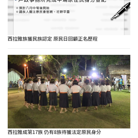
西拉雅族獲民族認定 原民日回顧正名歷程
西拉雅成第17族 仍有8族待獲法定原民身分