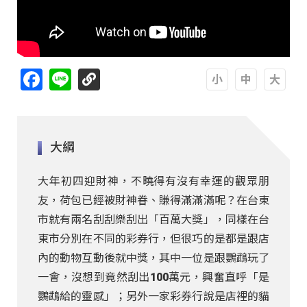
Facebook
Line
A
A
A
大綱
大年初四迎財神，不曉得有沒有幸運的觀眾朋
友，荷包已經被財神眷、賺得滿滿滿呢？在台東
市就有兩名刮刮樂刮出「百萬大獎」，同樣在台
東市分別在不同的彩券行，但很巧的是都是跟店
內的動物互動後就中獎，其中一位是跟鸚鵡玩了
一會，沒想到竟然刮出100萬元，興奮直呼「是
鸚鵡給的靈感」；另外一家彩券行說是店裡的貓