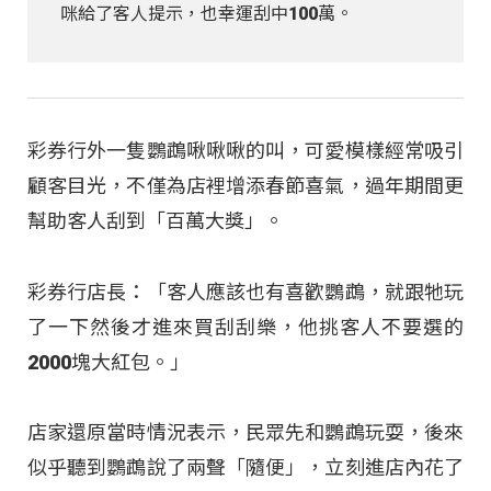
咪給了客人提示，也幸運刮中100萬。
彩券行外一隻鸚鵡啾啾啾的叫，可愛模樣經常吸引
顧客目光，不僅為店裡增添春節喜氣，過年期間更
幫助客人刮到「百萬大獎」。
彩券行店長：「客人應該也有喜歡鸚鵡，就跟牠玩
了一下然後才進來買刮刮樂，他挑客人不要選的
2000塊大紅包。」
店家還原當時情況表示，民眾先和鸚鵡玩耍，後來
似乎聽到鸚鵡說了兩聲「隨便」，立刻進店內花了