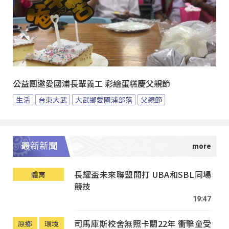
公益團邀愛國浦長輩義工 彩繪蛋糕慶父親節
生活
台東大武
大武鄉愛國浦部落
父親節
最新新聞
長耀盃未來聯盟開打 UBA和SBL同場
體育
競技
19:47
司馬庫斯校舍無照卡關22年 衝擊童受
原鄉
環境