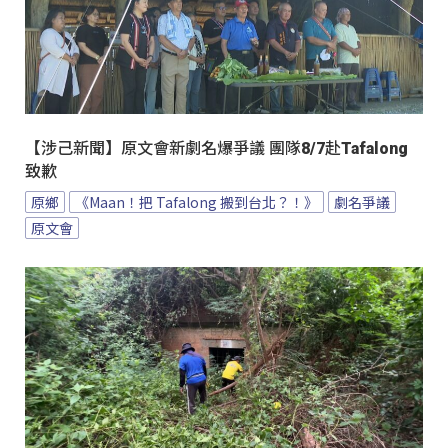
【涉己新聞】原文會新劇名爆爭議 團隊8/7赴Tafalong
致歉
原鄉
《Maan！把 Tafalong 搬到台北？！》
劇名爭議
原文會