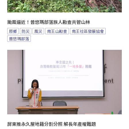
颱風逼近！普悠瑪部落族人勘查共管山林
原鄉
防災
風災
南王山勘查
南王社區發展協會
普悠瑪部落
屏東推永久屋地籍分割分照 解長年產權難題