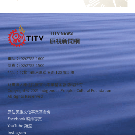
TITV NEWS
原視新聞網
電話：(02)2788-1600
傳真：(02)2788-1500
地址：台北市南港區重陽路 120 號 5 樓
財團法人原住民族文化事業基金會 版權所有
Copyright © 2021 Indigenous Peoples Cultural Foundation
All Rights Reserved .
原住民族文化事業基金會
Facebook 粉絲專頁
YouTube 頻道
Instagram