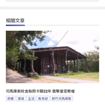
相關文章
司馬庫斯校舍無照卡關22年 衝擊童受教權
原鄉
環境
生活
教育部
新竹司馬庫斯