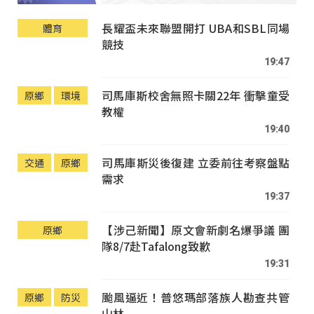
長耀盃未來聯盟開打 UBA和SBL同場
體育
競技
19:47
司馬庫斯校舍無照卡關22年 衝擊童受
原鄉
環境
教權
19:40
司馬庫斯災後復建 立委前往考察盤點
交通
原鄉
需求
19:37
【涉己新聞】原文會新劇名爆爭議 團
原鄉
隊8/7赴Tafalong致歉
19:31
颱風逼近！普悠瑪部落族人勘查共管
原鄉
防災
山林