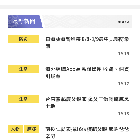
最新新聞
白海豚海警維持 8/8-8/9晨中北部防豪
防災
雨
19:19
海外網購App為民間營運 收費、個資
生活
引疑慮
19:17
台東窯藝慶父親節 邀父子做陶碗感念
生活
土地
19:13
南投仁愛表揚16位模範父親 感謝爸爸
人物
原鄉
辛勞