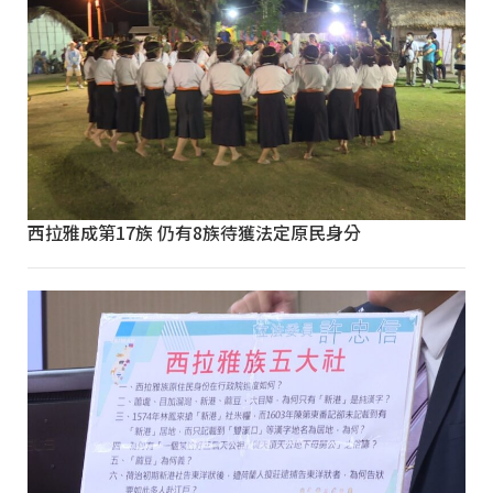
西拉雅成第17族 仍有8族待獲法定原民身分