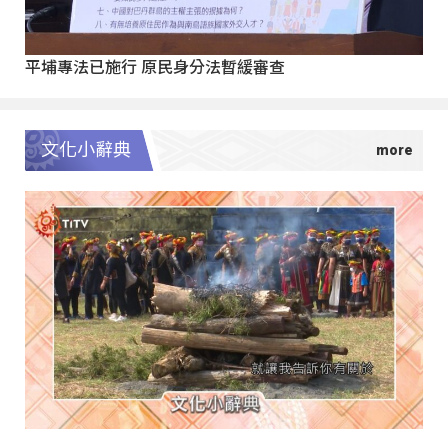
平埔專法已施行 原民身分法暫緩審查
文化小辭典