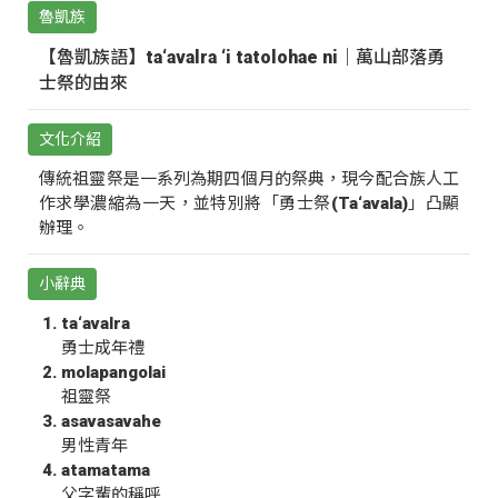
魯凱族
【魯凱族語】ta‘avalra ‘i tatolohae ni｜萬山部落勇
士祭的由來
文化介紹
傳統祖靈祭是一系列為期四個月的祭典，現今配合族人工
作求學濃縮為一天，並特別將「勇士祭(Ta‘avala)」凸顯
辦理。
小辭典
ta‘avalra
勇士成年禮
molapangolai
祖靈祭
asavasavahe
男性青年
atamatama
父字輩的稱呼