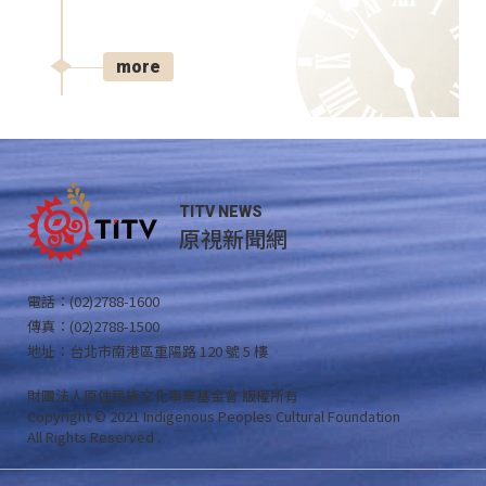
more
TITV NEWS
原視新聞網
電話：(02)2788-1600
傳真：(02)2788-1500
地址：台北市南港區重陽路 120 號 5 樓
財團法人原住民族文化事業基金會 版權所有
Copyright © 2021 Indigenous Peoples Cultural Foundation
All Rights Reserved .