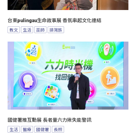
台東pulingau生命故事展 香氛串起文化連結
教文
生活
巫師
排灣族
國健署推互動展 長者量六力揪失能警訊
生活
醫療
國健署
長照