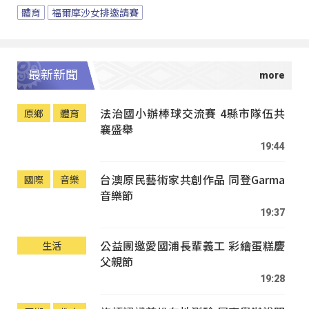
體育
福爾摩沙女排邀請賽
最新新聞
法治國小辦棒球交流賽 4縣市隊伍共
原鄉
體育
襄盛舉
19:44
台澳原民藝術家共創作品 同登Garma
國際
音樂
音樂節
19:37
公益團邀愛國浦長輩義工 彩繪蛋糕慶
生活
父親節
19:28