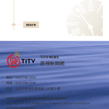
more
TITV NEWS
原視新聞網
電話：(02)2788-1600
傳真：(02)2788-1500
地址：台北市南港區重陽路 120 號 5 樓
財團法人原住民族文化事業基金會 版權所有
Copyright © 2021 Indigenous Peoples Cultural Foundation
All Rights Reserved .