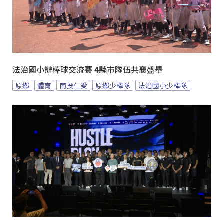
法治國小辦棒球交流賽 4縣市隊伍共襄盛舉
原鄉
體育
南投仁愛
原鄉少棒隊
法治國小少棒隊