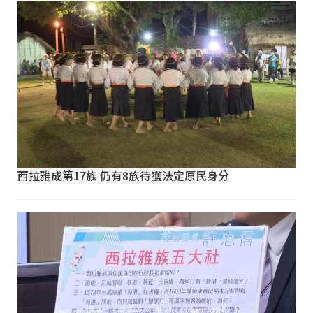
西拉雅成第17族 仍有8族待獲法定原民身分