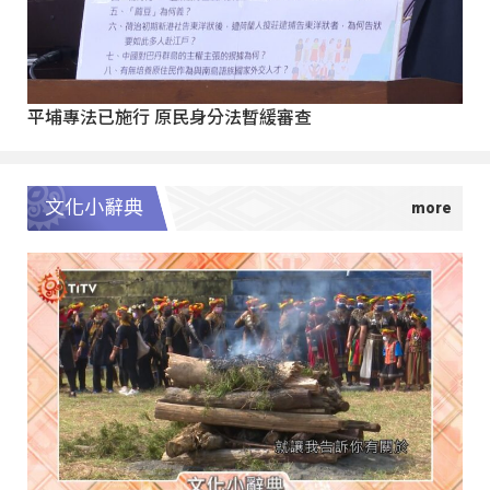
平埔專法已施行 原民身分法暫緩審查
文化小辭典