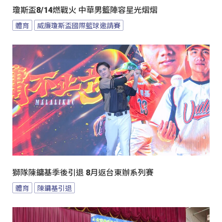
瓊斯盃8/14燃戰火 中華男籃陣容星光熠熠
體育
威廉瓊斯盃國際籃球邀請賽
獅隊陳鏞基季後引退 8月返台東辦系列賽
體育
陳鏞基引退