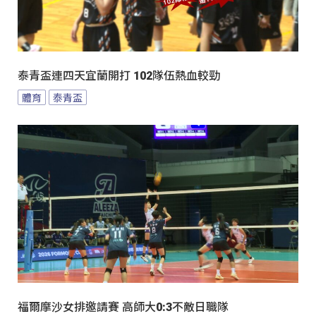
泰青盃連四天宜蘭開打 102隊伍熱血較勁
體育
泰青盃
福爾摩沙女排邀請賽 高師大0:3不敵日職隊