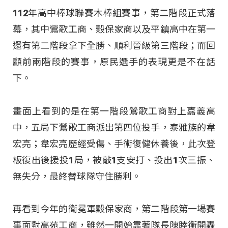
112年高中棒球聯賽木棒組賽事，第二階段正式落
幕，其中鶯歌工商、穀保家商以及平鎮高中在第一
還有第二階段拿下全勝、順利晉級第三階段；而回
顧前兩階段的賽事，原民選手的表現更是不在話
下。
畫面上看到的是在第一階段鶯歌工商對上嘉義高
中，五局下鶯歌工商派出第四位投手，泰雅族的韋
宏亮；韋宏亮歷經受傷、手術復健休養後，此次登
板復出後援投1局，被敲1支安打、投出1次三振、
無失分，最終替球隊守住勝利。
再看到今年的衛冕軍穀保家商，第二階段第一場賽
事面對高苑工商，雖然一開始靠著隊長陳睦衡開轟