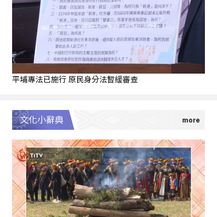
平埔專法已施行 原民身分法暫緩審查
文化小辭典