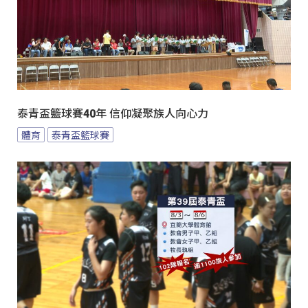
泰青盃籃球賽40年 信仰凝聚族人向心力
體育
泰青盃籃球賽