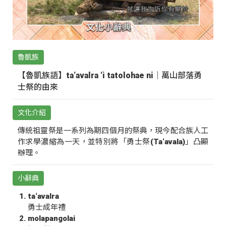
魯凱族
【魯凱族語】ta‘avalra ‘i tatolohae ni｜萬山部落勇
士祭的由來
文化介紹
傳統祖靈祭是一系列為期四個月的祭典，現今配合族人工
作求學濃縮為一天，並特別將「勇士祭(Ta‘avala)」凸顯
辦理。
小辭典
ta‘avalra
勇士成年禮
molapangolai