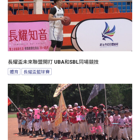
長耀盃未來聯盟開打 UBA和SBL同場競技
體育
長耀盃籃球賽