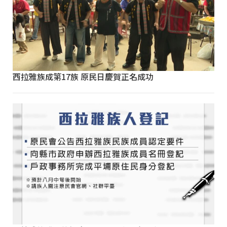
西拉雅族成第17族 原民日慶賀正名成功