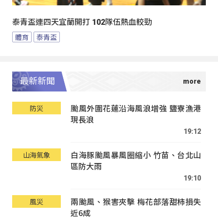
泰青盃連四天宜蘭開打 102隊伍熱血較勁
體育
泰青盃
最新新聞
颱風外圍花蓮沿海風浪增強 鹽寮漁港
防災
現長浪
19:12
白海豚颱風暴風圈縮小 竹苗、台北山
山海氣象
區防大雨
19:10
兩颱風、猴害夾擊 梅花部落甜柿損失
風災
近6成