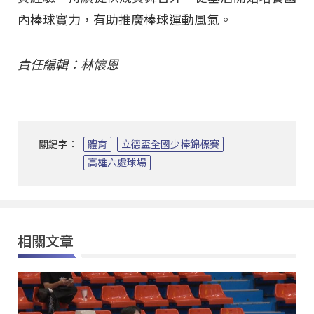
內棒球實力，有助推廣棒球運動風氣。
責任編輯：林懷恩
關鍵字：
體育
立德盃全國少棒錦標賽
高雄六處球場
相關文章