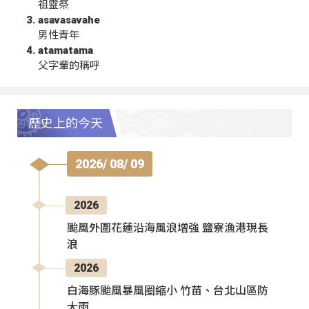
祖靈祭
asavasavahe
男性青年
atamatama
父字輩的稱呼
歷史上的今天
2026/ 08/ 09
2026
颱風外圍花蓮沿海風浪增強 鹽寮漁港現長
浪
2026
白海豚颱風暴風圈縮小 竹苗、台北山區防
大雨