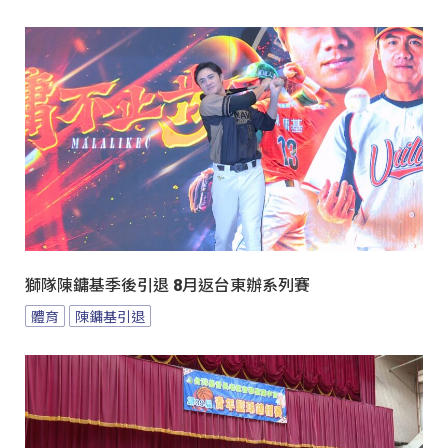
獅隊陳鏞基季後引退 8月返台東辦系列賽
體育
陳鏞基引退