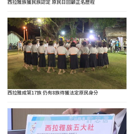
西拉雅族獲民族認定 原民日回顧正名歷程
西拉雅成第17族 仍有8族待獲法定原民身分