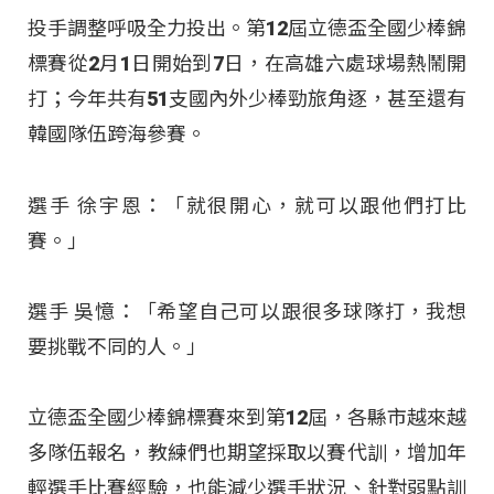
投手調整呼吸全力投出。第12屆立德盃全國少棒錦
標賽從2月1日開始到7日，在高雄六處球場熱鬧開
打；今年共有51支國內外少棒勁旅角逐，甚至還有
韓國隊伍跨海參賽。
選手 徐宇恩：「就很開心，就可以跟他們打比
賽。」
選手 吳憶：「希望自己可以跟很多球隊打，我想
要挑戰不同的人。」
立德盃全國少棒錦標賽來到第12屆，各縣市越來越
多隊伍報名，教練們也期望採取以賽代訓，增加年
輕選手比賽經驗，也能減少選手狀況、針對弱點訓