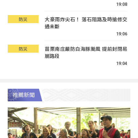
19:08
大豪雨炸尖石！ 落石阻路及時搶修交
防災
通未斷
19:06
苗栗南庄嚴防白海豚颱風 提前封閉易
防災
崩路段
19:04
推薦新聞