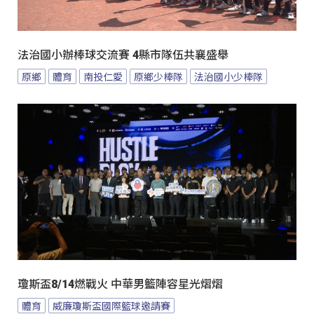
法治國小辦棒球交流賽 4縣市隊伍共襄盛舉
原鄉
體育
南投仁愛
原鄉少棒隊
法治國小少棒隊
瓊斯盃8/14燃戰火 中華男籃陣容星光熠熠
體育
威廉瓊斯盃國際籃球邀請賽