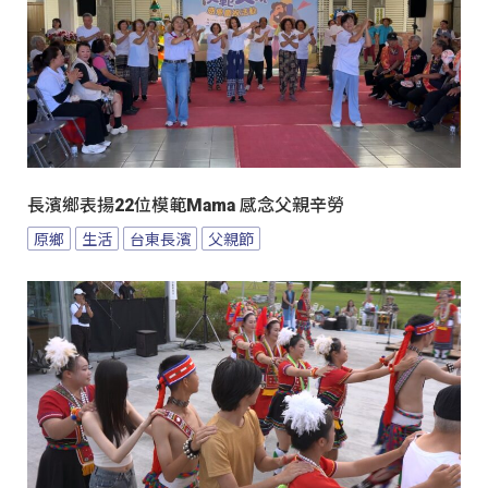
長濱鄉表揚22位模範Mama 感念父親辛勞
原鄉
生活
台東長濱
父親節