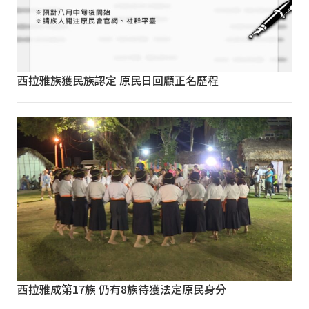
西拉雅族獲民族認定 原民日回顧正名歷程
西拉雅成第17族 仍有8族待獲法定原民身分