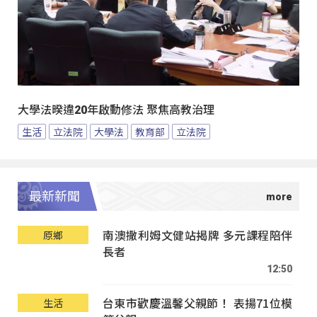
大學法暌違20年啟動修法 聚焦高教治理
生活
立法院
大學法
教育部
立法院
最新新聞
南澳撒利姆文健站揭牌 多元課程陪伴
原鄉
長者
12:50
台東市歡慶溫馨父親節！ 表揚71位模
生活