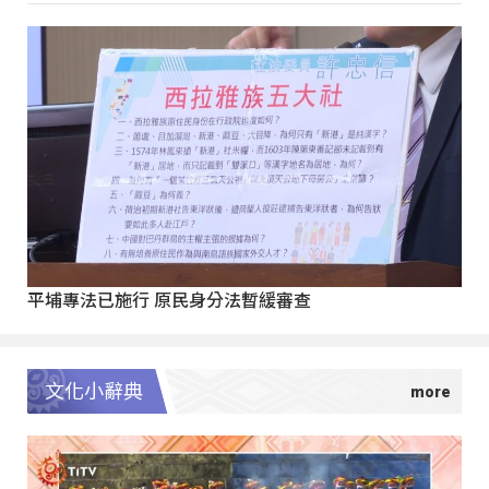
平埔專法已施行 原民身分法暫緩審查
文化小辭典