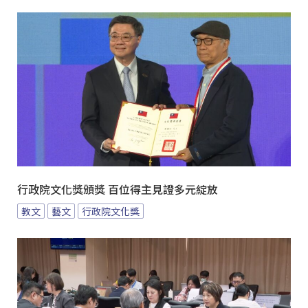
行政院文化獎頒獎 百位得主見證多元綻放
教文
藝文
行政院文化獎