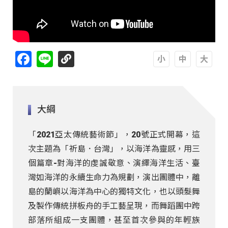
Facebook
Line
A
A
A
大綱
「2021亞太傳統藝術節」，20號正式開幕，這
次主題為「祈島．台灣」，以海洋為靈感，用三
個篇章-對海洋的虔誠敬意、演繹海洋生活、臺
灣如海洋的永續生命力為規劃，演出團體中，離
島的蘭嶼以海洋為中心的獨特文化，也以頭髮舞
及製作傳統拼板舟的手工藝呈現，而舞蹈團中跨
部落所組成一支團體，甚至首次參與的年輕族