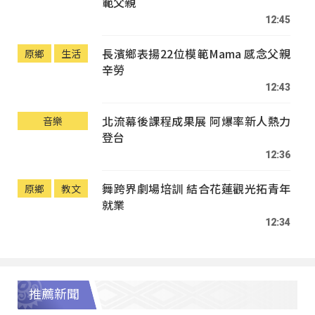
範父親
12:45
長濱鄉表揚22位模範Mama 感念父親
原鄉
生活
辛勞
12:43
北流幕後課程成果展 阿爆率新人熱力
音樂
登台
12:36
舞跨界劇場培訓 結合花蓮觀光拓青年
原鄉
教文
就業
12:34
推薦新聞