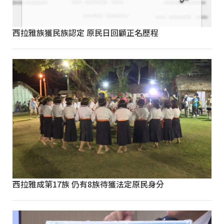
西拉雅族獲民族認定 原民日回顧正名歷程
西拉雅成第17族 仍有8族待獲法定原民身分