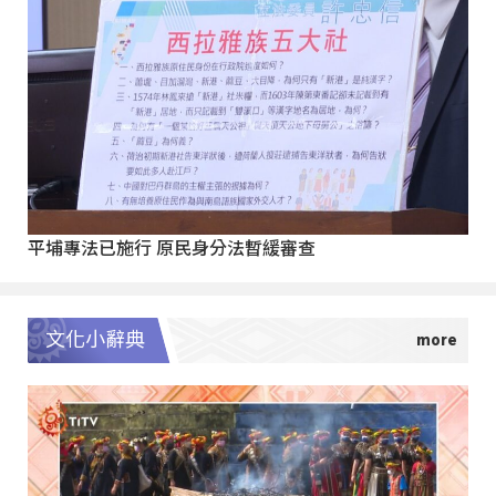
平埔專法已施行 原民身分法暫緩審查
文化小辭典