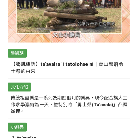
魯凱族
【魯凱族語】ta‘avalra ‘i tatolohae ni｜萬山部落勇
士祭的由來
文化介紹
傳統祖靈祭是一系列為期四個月的祭典，現今配合族人工
作求學濃縮為一天，並特別將「勇士祭(Ta‘avala)」凸顯
辦理。
小辭典