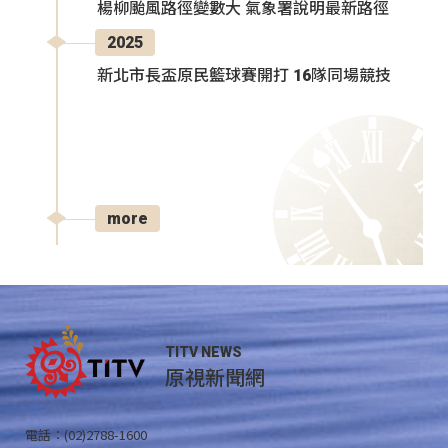
楊柳颱風路徑變數大 氣象署說明最新路徑
2025
新北市長盃原民籃球賽開打 16隊同場競技
more
TITV NEWS
原視新聞網
電話：(02)2788-1600