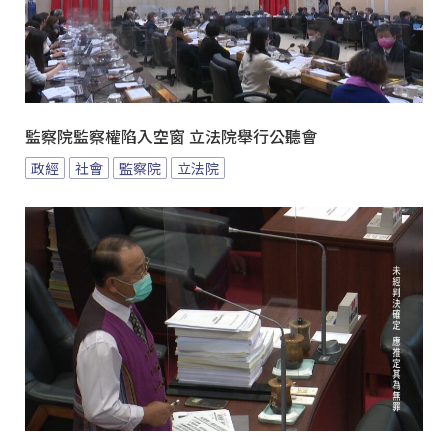
監察院監察權陷入空窗 立法院舉行公聽會
政經
社會
監察院
立法院