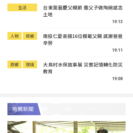
台東窯藝慶父親節 邀父子做陶碗感念
生活
土地
19:13
南投仁愛表揚16位模範父親 感謝爸爸
人物
原鄉
辛勞
19:11
大鳥村水保故事展 災害記憶轉化防災
原鄉
環境
教育
19:08
推薦新聞