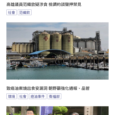
高雄議員范織欽疑涉貪 檢調約談聲押禁見
社會
范織欽
致癌油案燒出食安漏洞 朝野籲強化通報、品管
環境
社會
癌油事件
衛福部