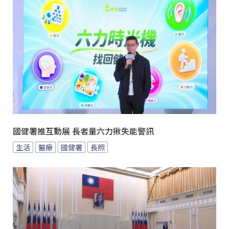
國健署推互動展 長者量六力揪失能警訊
生活
醫療
國健署
長照