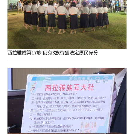
西拉雅成第17族 仍有8族待獲法定原民身分