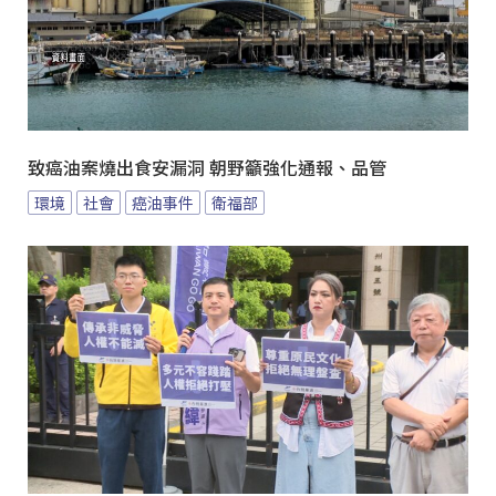
致癌油案燒出食安漏洞 朝野籲強化通報、品管
環境
社會
癌油事件
衛福部