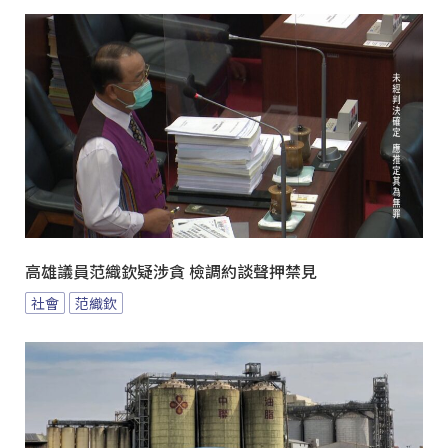
高雄議員范織欽疑涉貪 檢調約談聲押禁見
社會
范織欽