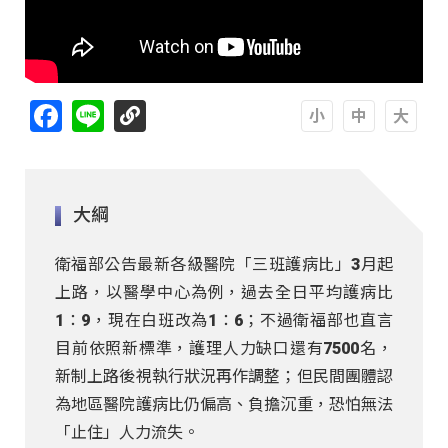
Facebook
Line
A
A
A
大綱
衛福部公告最新各級醫院「三班護病比」3月起
上路，以醫學中心為例，過去全日平均護病比
1：9，現在白班改為1：6；不過衛福部也直言
目前依照新標準，護理人力缺口還有7500名，
新制上路後視執行狀況再作調整；但民間團體認
為地區醫院護病比仍偏高、負擔沉重，恐怕無法
「止住」人力流失。