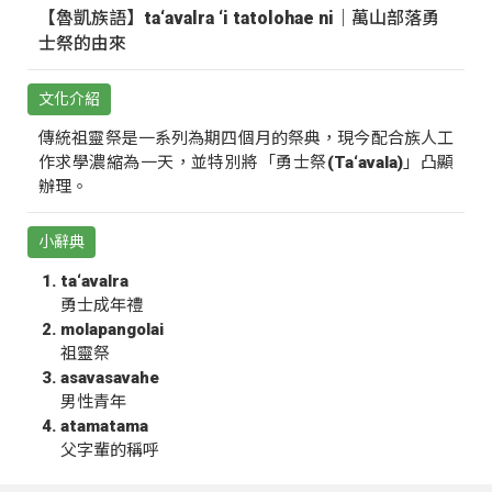
【魯凱族語】ta‘avalra ‘i tatolohae ni｜萬山部落勇
士祭的由來
文化介紹
傳統祖靈祭是一系列為期四個月的祭典，現今配合族人工
作求學濃縮為一天，並特別將「勇士祭(Ta‘avala)」凸顯
辦理。
小辭典
ta‘avalra
勇士成年禮
molapangolai
祖靈祭
asavasavahe
男性青年
atamatama
父字輩的稱呼