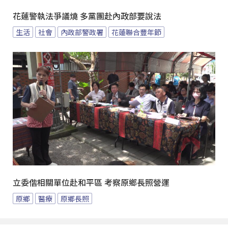
花蓮警執法爭議燒 多黨團赴內政部要說法
生活
社會
內政部警政署
花蓮聯合豐年節
立委偕相關單位赴和平區 考察原鄉長照營運
原鄉
醫療
原鄉長照