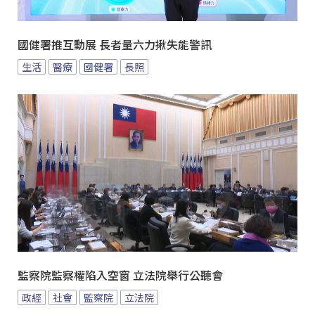
國健署推互動展 長者量六力揪失能警訊
生活
醫療
國健署
長照
監察院監察權陷入空窗 立法院舉行公聽會
政經
社會
監察院
立法院