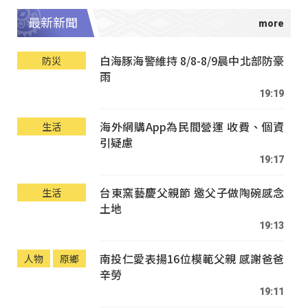
最新新聞
白海豚海警維持 8/8-8/9晨中北部防豪
防災
雨
19:19
海外網購App為民間營運 收費、個資
生活
引疑慮
19:17
台東窯藝慶父親節 邀父子做陶碗感念
生活
土地
19:13
南投仁愛表揚16位模範父親 感謝爸爸
人物
原鄉
辛勞
19:11