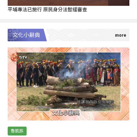
平埔專法已施行 原民身分法暫緩審查
文化小辭典
魯凱族