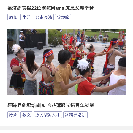
長濱鄉表揚22位模範Mama 感念父親辛勞
原鄉
生活
台東長濱
父親節
舞跨界劇場培訓 結合花蓮觀光拓青年就業
原鄉
教文
原民樂舞人才
舞跨界培訓