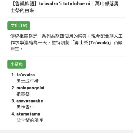
【魯凱族語】ta‘avalra ‘i tatolohae ni｜萬山部落勇
士祭的由來
文化介紹
傳統祖靈祭是一系列為期四個月的祭典，現今配合族人工
作求學濃縮為一天，並特別將「勇士祭(Ta‘avala)」凸顯
辦理。
小辭典
ta‘avalra
勇士成年禮
molapangolai
祖靈祭
asavasavahe
男性青年
atamatama
父字輩的稱呼