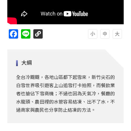
Facebook
Line
A
A
A
大綱
全台冷颼颼，各地山區都下起雪來，新竹尖石的
白雪世界吸引遊客上山追雪打卡拍照，而餐飲業
者也搶佔下雪商機；不過也因為天氣冷，餐廳的
水龍頭、農田裡的水管容易結凍、出不了水，不
過商家與農民也分享防止結凍的方法。