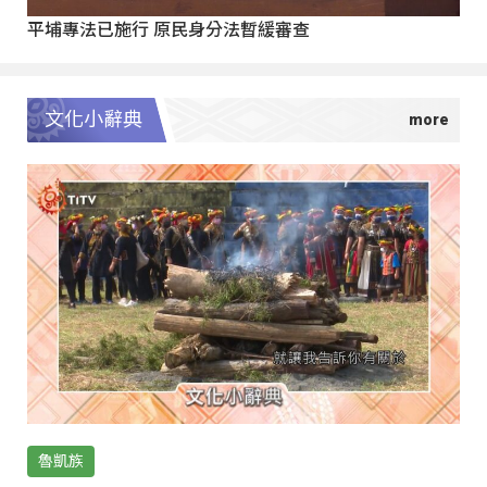
平埔專法已施行 原民身分法暫緩審查
文化小辭典
魯凱族