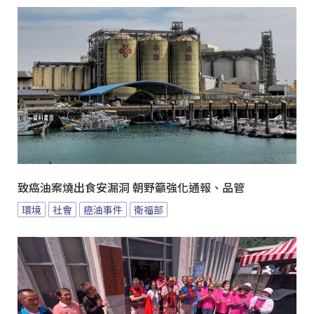
致癌油案燒出食安漏洞 朝野籲強化通報、品管
環境
社會
癌油事件
衛福部