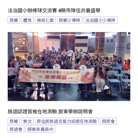
法治國小辦棒球交流賽 4縣市隊伍共襄盛舉
原鄉
體育
南投仁愛
原鄉少棒隊
法治國小少棒隊
族語認證首推在地測驗 屏東舉辦說明會
原鄉
教文
原住民族語言能力認證在地測驗
原民會
原語會
屏東來義高中