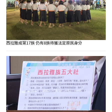
西拉雅成第17族 仍有8族待獲法定原民身分