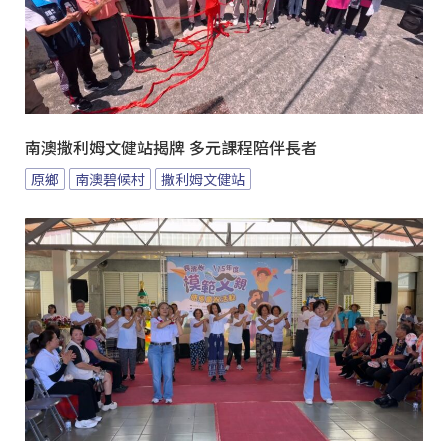
南澳撒利姆文健站揭牌 多元課程陪伴長者
原鄉
南澳碧候村
撒利姆文健站