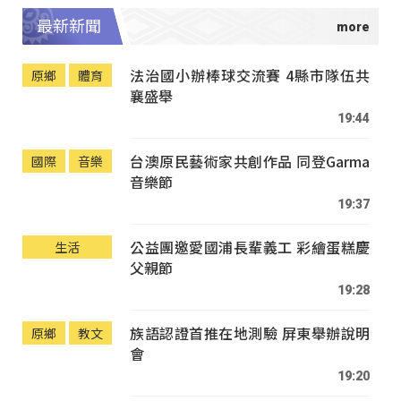
最新新聞
法治國小辦棒球交流賽 4縣市隊伍共
原鄉
體育
襄盛舉
19:44
台澳原民藝術家共創作品 同登Garma
國際
音樂
音樂節
19:37
公益團邀愛國浦長輩義工 彩繪蛋糕慶
生活
父親節
19:28
族語認證首推在地測驗 屏東舉辦說明
原鄉
教文
會
19:20