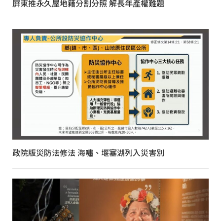
屏東推永久屋地籍分割分照 解長年產權難題
政院版災防法修法 海嘯、堰塞湖列入災害別