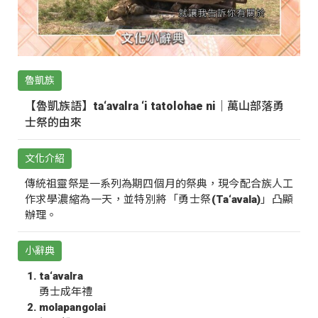
魯凱族
【魯凱族語】ta‘avalra ‘i tatolohae ni｜萬山部落勇
士祭的由來
文化介紹
傳統祖靈祭是一系列為期四個月的祭典，現今配合族人工
作求學濃縮為一天，並特別將「勇士祭(Ta‘avala)」凸顯
辦理。
小辭典
ta‘avalra
勇士成年禮
molapangolai