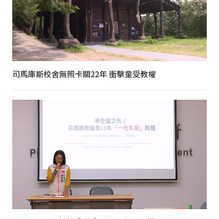
司馬庫斯校舍無照卡關22年 衝擊童受教權