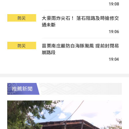
19:08
大豪雨炸尖石！ 落石阻路及時搶修交
防災
通未斷
19:06
苗栗南庄嚴防白海豚颱風 提前封閉易
防災
崩路段
19:04
推薦新聞