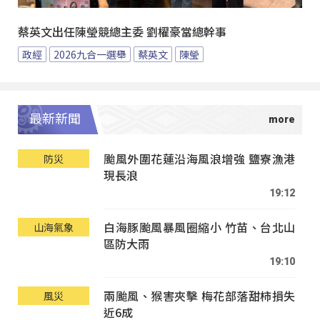
蔡英文出任陳瑩競總主委 劉櫂豪當總幹事
政經
2026九合一選舉
蔡英文
陳瑩
最新新聞
颱風外圍花蓮沿海風浪增強 鹽寮漁港
防災
現長浪
19:12
白海豚颱風暴風圈縮小 竹苗、台北山
山海氣象
區防大雨
19:10
兩颱風、猴害夾擊 梅花部落甜柿損失
風災
近6成