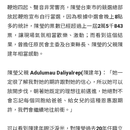
鞭炮四起、聲音非常響亮，陳瑩台東市的競選總部
放起鞭炮宣布自行當選，因為根據中選會晚上8點
多的統計，陳瑩的票數已經超過上一屆2萬5千843
票，讓現場氣氛相當歡樂、激動；而看到這個結
果，曾擔任原民會主委及台東縣長、陳瑩的父親陳
建年相當感動。
陳瑩父親 Adulumau Daliyalrep(陳建年)：「她一
定很了解我對她的期許跟對她的信心，所以她可以
放開步伐，朝著她既定的理想往前邁進，她絕對不
會忘記每個同胞給爸爸、給女兒的這種恩惠跟期
許，我們會繼續地往前衝。」
可以看到陳建年眼泛淚光，對陳瑩過去20年任職立