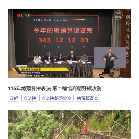
115年總預算拚表決 第二輪協商朝野續攻防
政經
立法院
立法院朝野協商
總預算審查