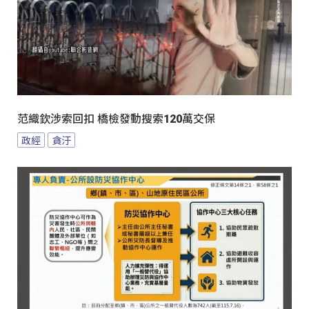
范織欽涉索回扣 橋檢發動搜索120萬交保
政經
貪汙