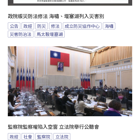
政院版災防法修法 海嘯、堰塞湖列入災害別
公告
政經
防災
修法
成立防災協作中心
海嘯
災害防治法
馬太鞍堰塞湖
監察院監察權陷入空窗 立法院舉行公聽會
政經
社會
監察院
立法院