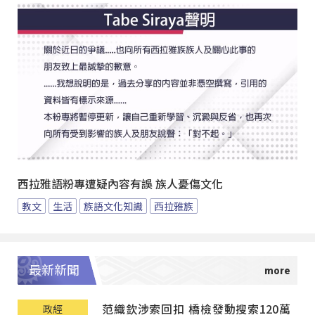
西拉雅語粉專遭疑內容有誤 族人憂傷文化
教文
生活
族語文化知識
西拉雅族
最新新聞
范織欽涉索回扣 橋檢發動搜索120萬
政經