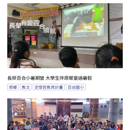
長榮百合小暑期營 大學生伴原鄉童過暑假
原鄉
教文
史懷哲教育計畫
百合國小