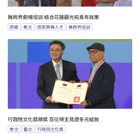
舞跨界劇場培訓 結合花蓮觀光拓青年就業
原鄉
教文
原民樂舞人才
舞跨界培訓
行政院文化獎頒獎 百位得主見證多元綻放
教文
藝文
行政院文化獎