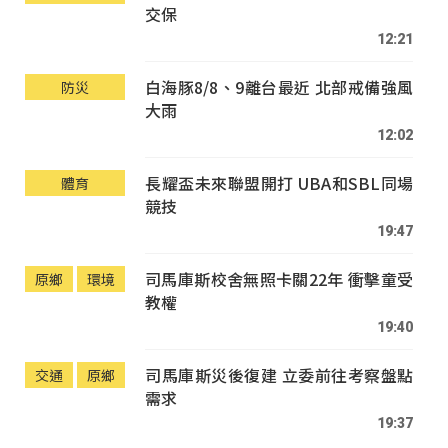
交保
12:21
白海豚8/8、9離台最近 北部戒備強風
防災
大雨
12:02
長耀盃未來聯盟開打 UBA和SBL同場
體育
競技
19:47
司馬庫斯校舍無照卡關22年 衝擊童受
原鄉
環境
教權
19:40
司馬庫斯災後復建 立委前往考察盤點
交通
原鄉
需求
19:37