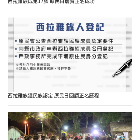
西拉雅族成第17族 原民日慶賀正名成功
西拉雅族獲民族認定 原民日回顧正名歷程