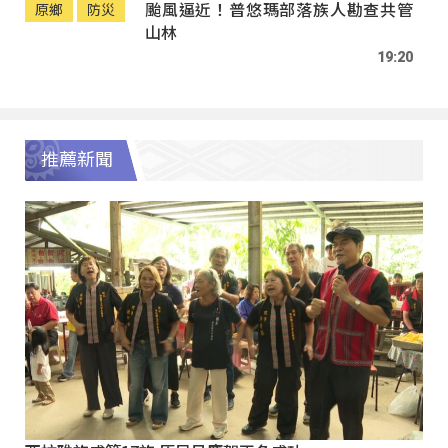
颱風逼近！普悠瑪部落族人勘查共管
原鄉
防災
山林
19:20
推薦新聞