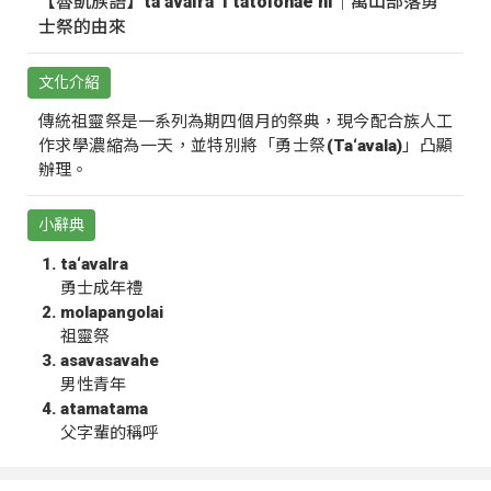
【魯凱族語】ta‘avalra ‘i tatolohae ni｜萬山部落勇
士祭的由來
文化介紹
傳統祖靈祭是一系列為期四個月的祭典，現今配合族人工
作求學濃縮為一天，並特別將「勇士祭(Ta‘avala)」凸顯
辦理。
小辭典
ta‘avalra
勇士成年禮
molapangolai
祖靈祭
asavasavahe
男性青年
atamatama
父字輩的稱呼