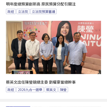
明年度總預算創新高 原民預算分配引關注
政經
立法院
立法院預算審議
蔡英文出任陳瑩競總主委 劉櫂豪當總幹事
政經
2026九合一選舉
蔡英文
陳瑩