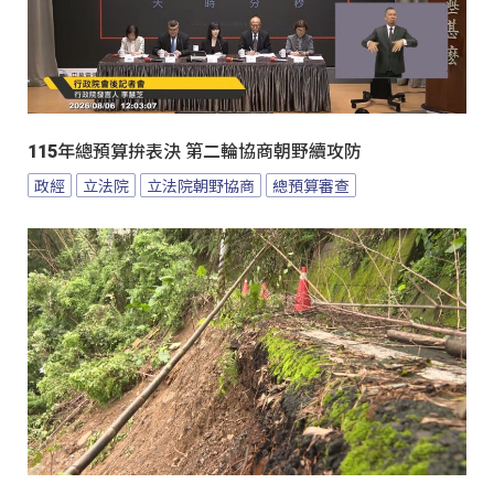
115年總預算拚表決 第二輪協商朝野續攻防
政經
立法院
立法院朝野協商
總預算審查