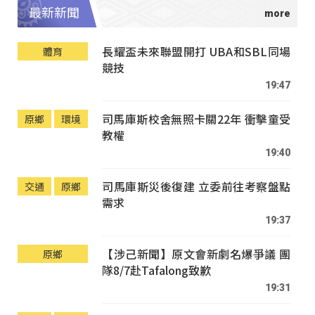
最新新聞
長耀盃未來聯盟開打 UBA和SBL同場
體育
競技
19:47
司馬庫斯校舍無照卡關22年 衝擊童受
原鄉
環境
教權
19:40
司馬庫斯災後復建 立委前往考察盤點
交通
原鄉
需求
19:37
【涉己新聞】原文會新劇名爆爭議 團
原鄉
隊8/7赴Tafalong致歉
19:31