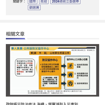
關鍵字：
國際
政經
2024總統立委選舉
觀選團
相關文章
政院版災防法修法 海嘯、堰塞湖列入災害別