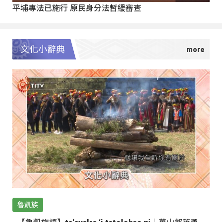
平埔專法已施行 原民身分法暫緩審查
文化小辭典
魯凱族