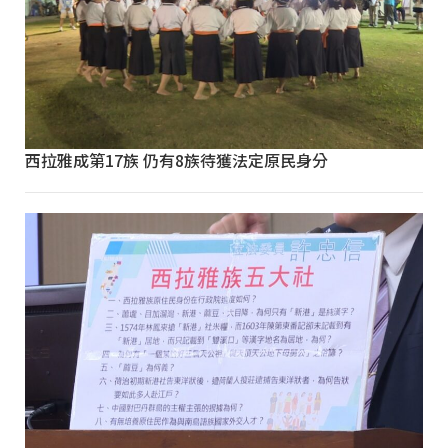
西拉雅成第17族 仍有8族待獲法定原民身分