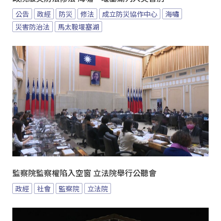
公告
政經
防災
修法
成立防災協作中心
海嘯
災害防治法
馬太鞍堰塞湖
監察院監察權陷入空窗 立法院舉行公聽會
政經
社會
監察院
立法院