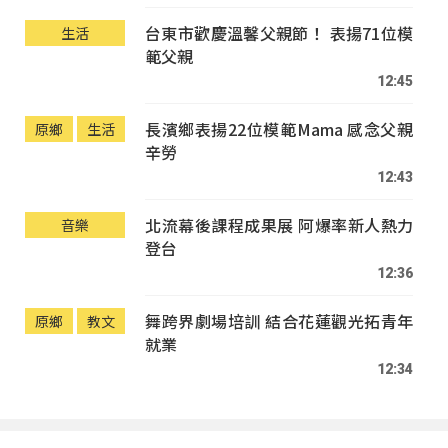
台東市歡慶溫馨父親節！ 表揚71位模
生活
範父親
12:45
長濱鄉表揚22位模範Mama 感念父親
原鄉
生活
辛勞
12:43
北流幕後課程成果展 阿爆率新人熱力
音樂
登台
12:36
舞跨界劇場培訓 結合花蓮觀光拓青年
原鄉
教文
就業
12:34