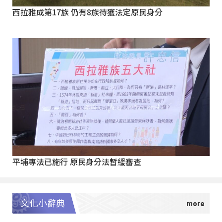
西拉雅成第17族 仍有8族待獲法定原民身分
平埔專法已施行 原民身分法暫緩審查
文化小辭典