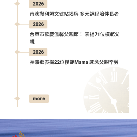
2026
南澳撒利姆文健站揭牌 多元課程陪伴長者
2026
台東市歡慶溫馨父親節！ 表揚71位模範父
親
2026
長濱鄉表揚22位模範Mama 感念父親辛勞
more