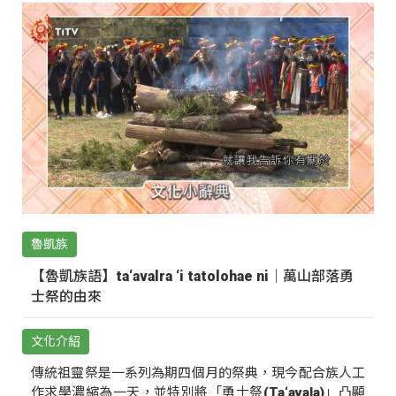
魯凱族
【魯凱族語】ta‘avalra ‘i tatolohae ni｜萬山部落勇
士祭的由來
文化介紹
傳統祖靈祭是一系列為期四個月的祭典，現今配合族人工
作求學濃縮為一天，並特別將「勇士祭(Ta‘avala)」凸顯