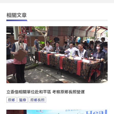
相關文章
立委偕相關單位赴和平區 考察原鄉長照營運
原鄉
醫療
原鄉長照