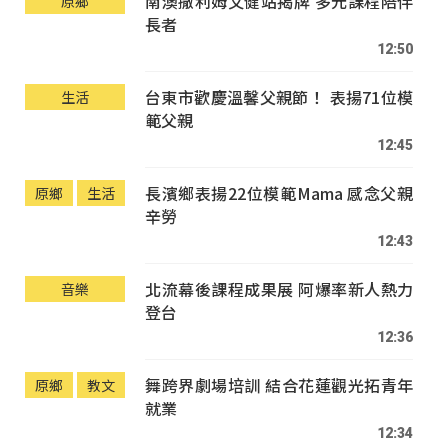
南澳撒利姆文健站揭牌 多元課程陪伴
原鄉
長者
12:50
台東市歡慶溫馨父親節！ 表揚71位模
生活
範父親
12:45
長濱鄉表揚22位模範Mama 感念父親
原鄉
生活
辛勞
12:43
北流幕後課程成果展 阿爆率新人熱力
音樂
登台
12:36
舞跨界劇場培訓 結合花蓮觀光拓青年
原鄉
教文
就業
12:34