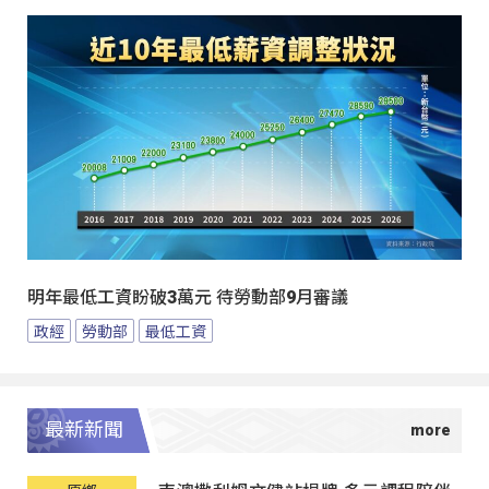
明年最低工資盼破3萬元 待勞動部9月審議
政經
勞動部
最低工資
最新新聞