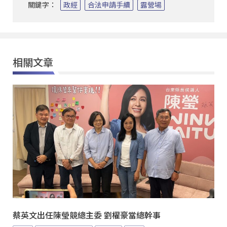
關鍵字：
政經
合法申請手續
露營場
相關文章
蔡英文出任陳瑩競總主委 劉櫂豪當總幹事