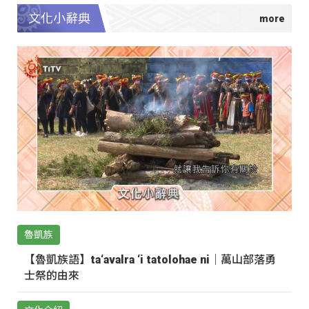
文化小辭典
魯凱族
【魯凱族語】ta‘avalra ‘i tatolohae ni｜萬山部落勇
士祭的由來