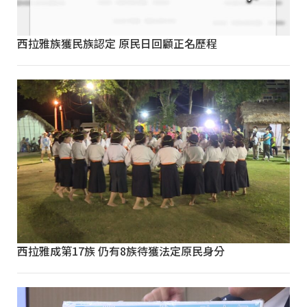
西拉雅族獲民族認定 原民日回顧正名歷程
西拉雅成第17族 仍有8族待獲法定原民身分