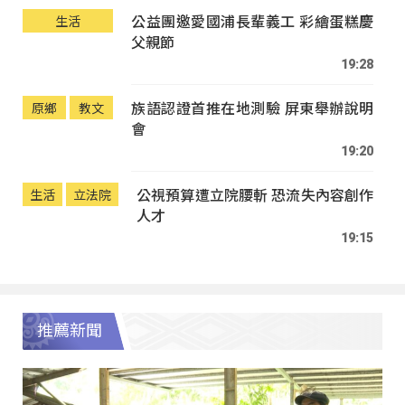
公益團邀愛國浦長輩義工 彩繪蛋糕慶
生活
父親節
19:28
族語認證首推在地測驗 屏東舉辦說明
原鄉
教文
會
19:20
公視預算遭立院腰斬 恐流失內容創作
生活
立法院
人才
19:15
推薦新聞