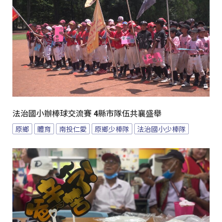
法治國小辦棒球交流賽 4縣市隊伍共襄盛舉
原鄉
體育
南投仁愛
原鄉少棒隊
法治國小少棒隊