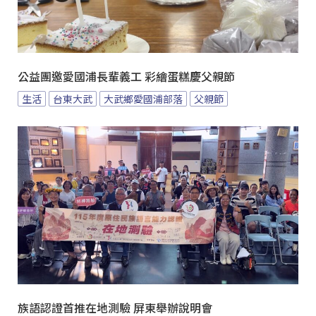
公益團邀愛國浦長輩義工 彩繪蛋糕慶父親節
生活
台東大武
大武鄉愛國浦部落
父親節
族語認證首推在地測驗 屏東舉辦說明會