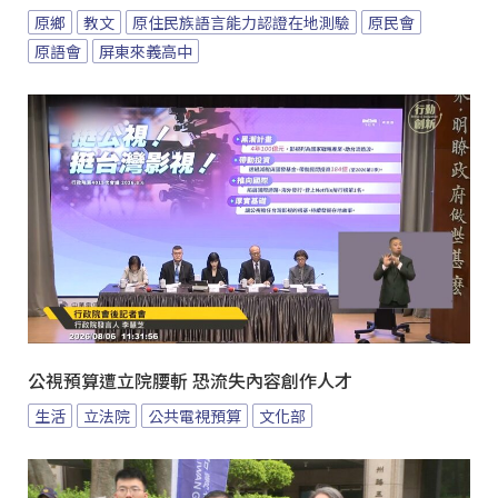
原鄉
教文
原住民族語言能力認證在地測驗
原民會
原語會
屏東來義高中
公視預算遭立院腰斬 恐流失內容創作人才
生活
立法院
公共電視預算
文化部