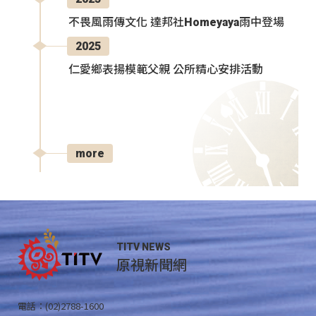
不畏風雨傳文化 達邦社Homeyaya雨中登場
2025
仁愛鄉表揚模範父親 公所精心安排活動
more
TITV NEWS
原視新聞網
電話：(02)2788-1600