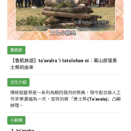
魯凱族
【魯凱族語】ta‘avalra ‘i tatolohae ni｜萬山部落勇
士祭的由來
文化介紹
傳統祖靈祭是一系列為期四個月的祭典，現今配合族人工
作求學濃縮為一天，並特別將「勇士祭(Ta‘avala)」凸顯
辦理。
小辭典
ta‘avalra