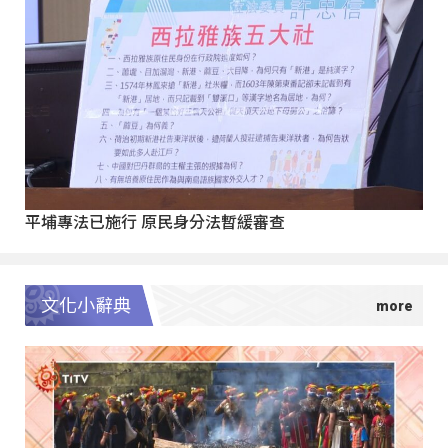
平埔專法已施行 原民身分法暫緩審查
文化小辭典