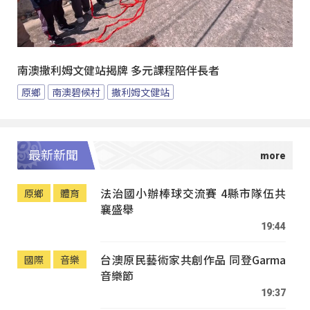
南澳撒利姆文健站揭牌 多元課程陪伴長者
原鄉
南澳碧候村
撒利姆文健站
最新新聞
法治國小辦棒球交流賽 4縣市隊伍共
原鄉
體育
襄盛舉
19:44
台澳原民藝術家共創作品 同登Garma
國際
音樂
音樂節
19:37