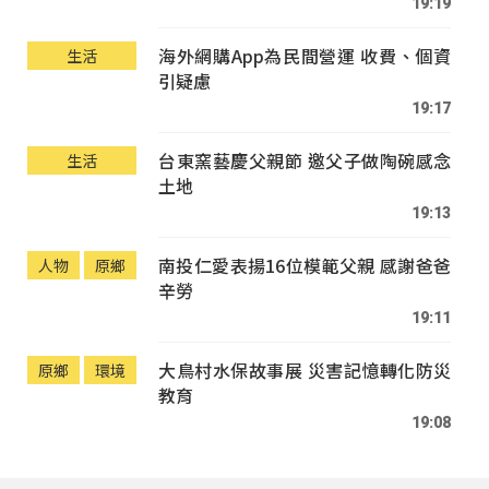
19:19
海外網購App為民間營運 收費、個資
生活
引疑慮
19:17
台東窯藝慶父親節 邀父子做陶碗感念
生活
土地
19:13
南投仁愛表揚16位模範父親 感謝爸爸
人物
原鄉
辛勞
19:11
大鳥村水保故事展 災害記憶轉化防災
原鄉
環境
教育
19:08