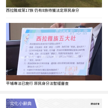
西拉雅成第17族 仍有8族待獲法定原民身分
平埔專法已施行 原民身分法暫緩審查
文化小辭典