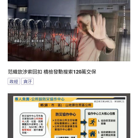
范織欽涉索回扣 橋檢發動搜索120萬交保
政經
貪汙