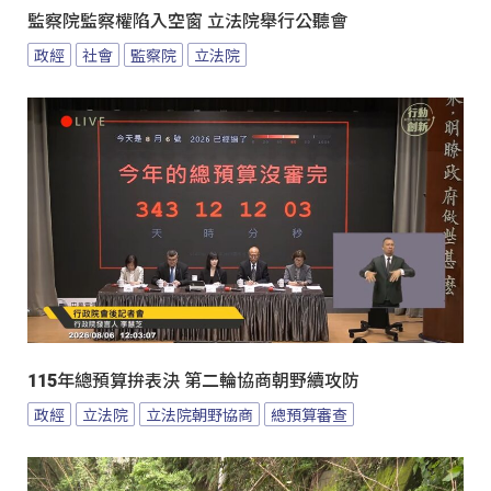
監察院監察權陷入空窗 立法院舉行公聽會
政經
社會
監察院
立法院
115年總預算拚表決 第二輪協商朝野續攻防
政經
立法院
立法院朝野協商
總預算審查