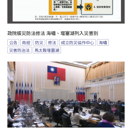
政院版災防法修法 海嘯、堰塞湖列入災害別
公告
政經
防災
修法
成立防災協作中心
海嘯
災害防治法
馬太鞍堰塞湖