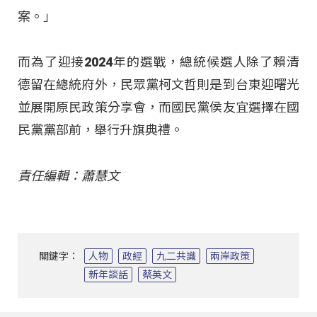
案。」
而為了迎接2024年的選戰，總統候選人除了賴清
德留在總統府外，民眾黨柯文哲則是到台東迎曙光
並展開原民政策分享會，而國民黨侯友宜選擇在國
民黨黨部前，舉行升旗典禮。
責任編輯：蕭慧文
關鍵字：
人物
政經
九二共識
兩岸政策
新年談話
蔡英文