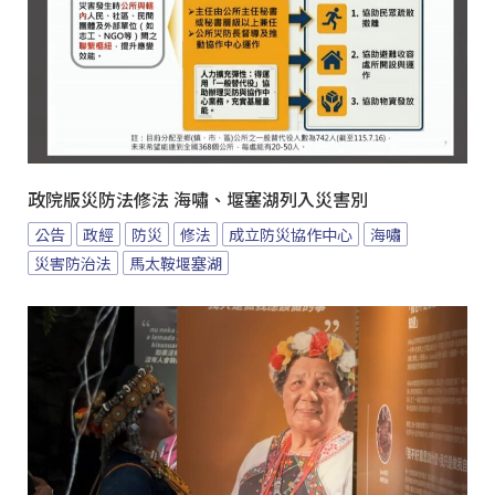
政院版災防法修法 海嘯、堰塞湖列入災害別
公告
政經
防災
修法
成立防災協作中心
海嘯
災害防治法
馬太鞍堰塞湖