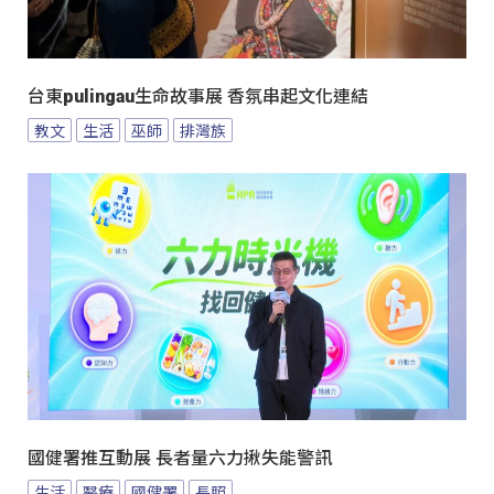
台東pulingau生命故事展 香氛串起文化連結
教文
生活
巫師
排灣族
國健署推互動展 長者量六力揪失能警訊
生活
醫療
國健署
長照