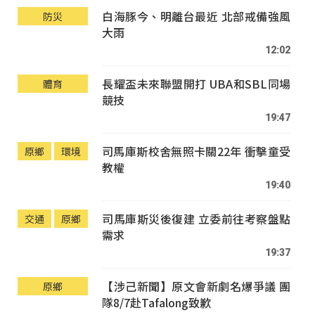
白海豚今、明離台最近 北部戒備強風
防災
大雨
12:02
長耀盃未來聯盟開打 UBA和SBL同場
體育
競技
19:47
司馬庫斯校舍無照卡關22年 衝擊童受
原鄉
環境
教權
19:40
司馬庫斯災後復建 立委前往考察盤點
交通
原鄉
需求
19:37
【涉己新聞】原文會新劇名爆爭議 團
原鄉
隊8/7赴Tafalong致歉