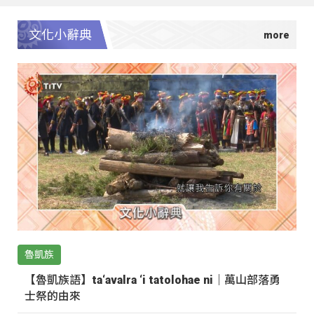
文化小辭典
魯凱族
【魯凱族語】ta‘avalra ‘i tatolohae ni｜萬山部落勇
士祭的由來