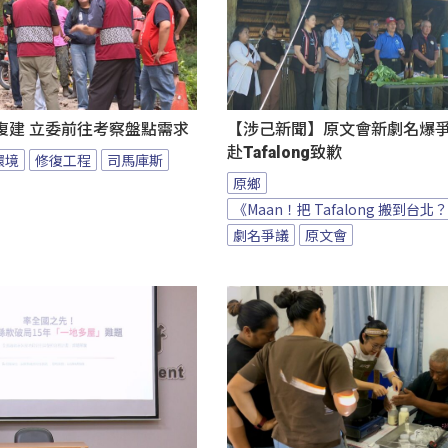
復建 立委前往考察盤點需求
【涉己新聞】原文會新劇名爆爭議
赴Tafalong致歉
環境
修復工程
司馬庫斯
原鄉
《Maan！把 Tafalong 搬到台北
劇名爭議
原文會