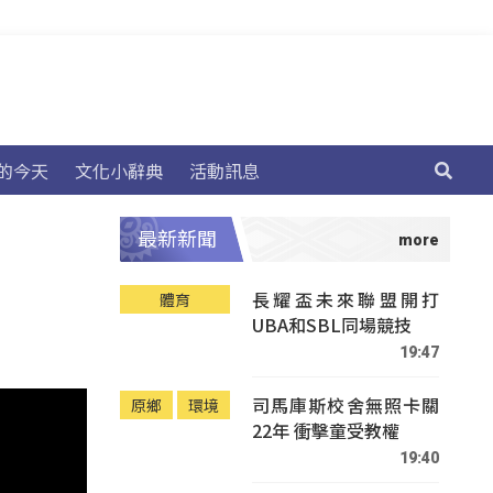
的今天
文化小辭典
活動訊息
最新新聞
長耀盃未來聯盟開打
體育
UBA和SBL同場競技
19:47
司馬庫斯校舍無照卡關
原鄉
環境
22年 衝擊童受教權
19:40