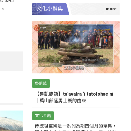
文化小辭典
務。
魯凱族
【魯凱族語】ta‘avalra ‘i tatolohae ni
｜萬山部落勇士祭的由來
文化介紹
傳統祖靈祭是一系列為期四個月的祭典，