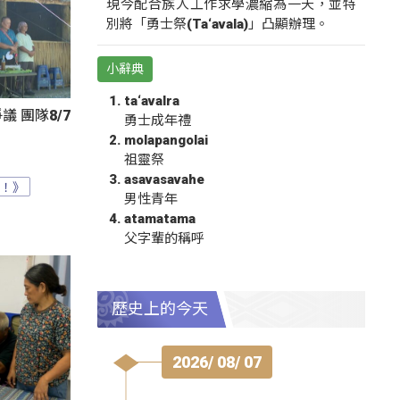
現今配合族人工作求學濃縮為一天，並特
別將「勇士祭(Ta‘avala)」凸顯辦理。
小辭典
ta‘avalra
 團隊8/7
勇士成年禮
molapangolai
祖靈祭
asavasavahe
？！》
男性青年
atamatama
父字輩的稱呼
歷史上的今天
2026/ 08/ 07