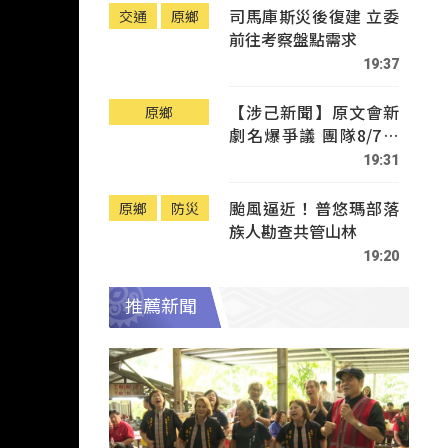
司馬庫斯災後復建 立委
交通
原鄉
前往考察盤點需求
19:37
【涉己新聞】原文會新
原鄉
劇名爆爭議 團隊8/7赴
Tafalong致歉
19:31
颱風逼近！普悠瑪部落
原鄉
防災
族人勘查共管山林
19:20
推薦新聞