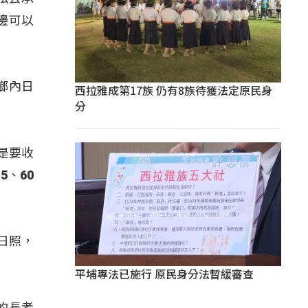
邊可以
鄉內日
西拉雅成第17族 仍有8族待獲法定原民身
分
是要收
、60
日照，
平埔專法已施行 原民身分法暫緩審查
的長者