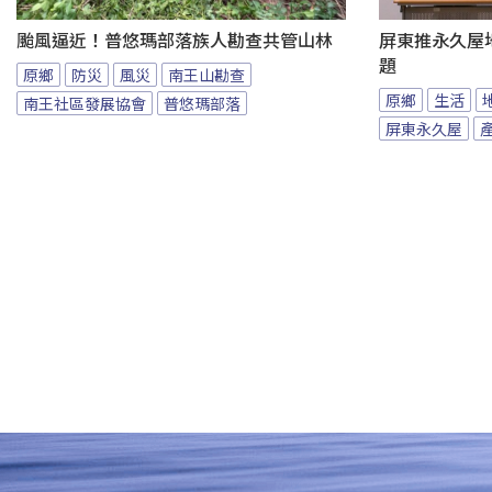
颱風逼近！普悠瑪部落族人勘查共管山林
屏東推永久屋
題
原鄉
防災
風災
南王山勘查
原鄉
生活
南王社區發展協會
普悠瑪部落
屏東永久屋