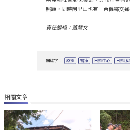
照顧，同時阿里山也有一台偏鄉交通
責任編輯：蕭慧文
關鍵字：
原鄉
醫療
日照中心
日照服
相關文章