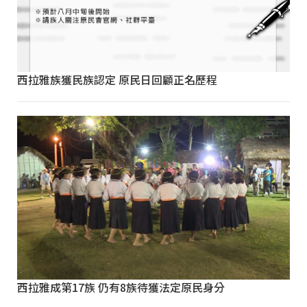
西拉雅族獲民族認定 原民日回顧正名歷程
西拉雅成第17族 仍有8族待獲法定原民身分