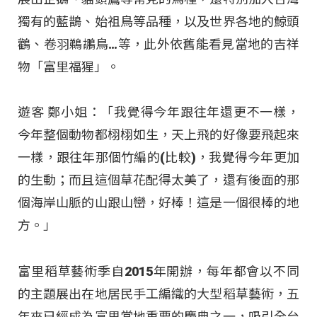
獨有的藍鵲、始祖鳥等品種，以及世界各地的鯨頭
鸛、卷羽鵜鶘鳥…等，此外依舊能看見當地的吉祥
物「富里福猩」。
遊客 鄭小姐：「我覺得今年跟往年還更不一樣，
今年整個動物都栩栩如生，天上飛的好像要飛起來
一樣，跟往年那個竹編的(比較)，我覺得今年更加
的生動；而且這個草花配得太美了，還有後面的那
個海岸山脈的山跟山巒，好棒！這是一個很棒的地
方。」
富里稻草藝術季自2015年開辦，每年都會以不同
的主題展出在地居民手工編織的大型稻草藝術，五
年來已經成為富里當地重要的慶典之一，吸引全台