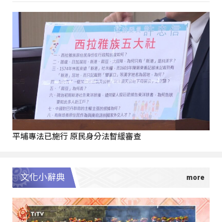
平埔專法已施行 原民身分法暫緩審查
文化小辭典