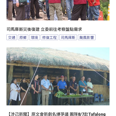
司馬庫斯災後復建 立委前往考察盤點需求
交通
原鄉
環境
修復工程
司馬庫斯
颱風影響
【涉己新聞】原文會新劇名爆爭議 團隊8/7赴Tafalong