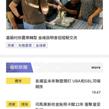
嘉蘭村拚農業轉型 金峰說明會促經驗交流
原鄉
有機農業
金峰鄉
最新新聞
長耀盃未來聯盟開打 UBA和SBL同場
體育
競技
19:47
司馬庫斯校舍無照卡關22年 衝擊童受
原鄉
環境