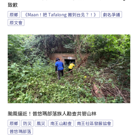
致歉
原鄉
《Maan！把 Tafalong 搬到台北？！》
劇名爭議
原文會
颱風逼近！普悠瑪部落族人勘查共管山林
原鄉
防災
風災
南王山勘查
南王社區發展協會
普悠瑪部落