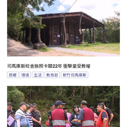
司馬庫斯校舍無照卡關22年 衝擊童受教權
原鄉
環境
生活
教育部
新竹司馬庫斯