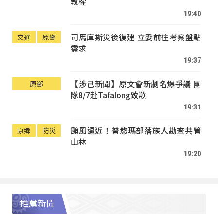
教權
19:40
司馬庫斯災後復建 立委前往考察盤點
交通
原鄉
需求
19:37
【涉己新聞】原文會新劇名爆爭議 團
原鄉
隊8/7赴Tafalong致歉
19:31
颱風逼近！普悠瑪部落族人勘查共管
原鄉
防災
山林
19:20
推薦新聞