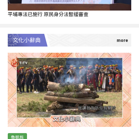
平埔專法已施行 原民身分法暫緩審查
文化小辭典
魯凱族