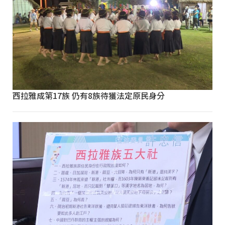
西拉雅成第17族 仍有8族待獲法定原民身分