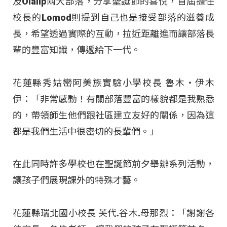
及Olalip兩大部落，分享聖誕節的喜悅，首屆擔任
校長的Lomod則提到自己也是接受部落的滋養成
長，希望透過實際的互動，拉近距離進而讓部落長
輩的豐富知識，傳遞給下一代。
花蓮縣秀姑巒阿美族實驗小學校長 魯木‧伊木
伊：「非常感動！有關部落豐富的樣貌都是我熟悉
的，帶領師生他們跟社區建立友好的關係，因為這
都是我們生活中很密切的長輩們。」
在此同時許多學校也在聖誕節前夕舉辦系列活動，
讓孩子們展現課外的特殊才藝。
花蓮縣瑞北國小校長 芙代.谷木.母那烈：「謝謝各