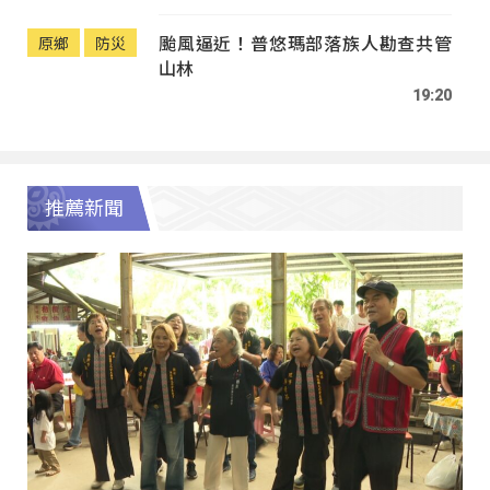
颱風逼近！普悠瑪部落族人勘查共管
原鄉
防災
山林
19:20
推薦新聞