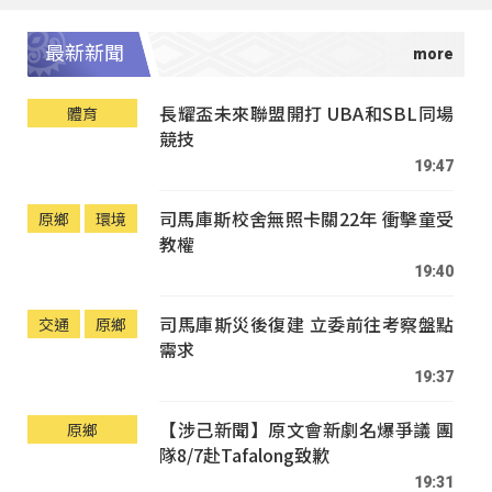
最新新聞
長耀盃未來聯盟開打 UBA和SBL同場
體育
競技
19:47
司馬庫斯校舍無照卡關22年 衝擊童受
原鄉
環境
教權
19:40
司馬庫斯災後復建 立委前往考察盤點
交通
原鄉
需求
19:37
【涉己新聞】原文會新劇名爆爭議 團
原鄉
隊8/7赴Tafalong致歉
19:31