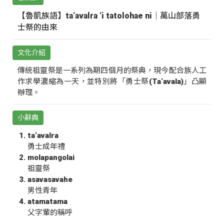
【魯凱族語】ta‘avalra ‘i tatolohae ni｜萬山部落勇
士祭的由來
文化介紹
傳統祖靈祭是一系列為期四個月的祭典，現今配合族人工
作求學濃縮為一天，並特別將「勇士祭(Ta‘avala)」凸顯
辦理。
小辭典
ta‘avalra
勇士成年禮
molapangolai
祖靈祭
asavasavahe
男性青年
atamatama
父字輩的稱呼