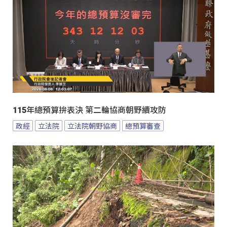
115年總預算拚表決 第二輪協商朝野續攻防
政經
立法院
立法院朝野協商
總預算審查