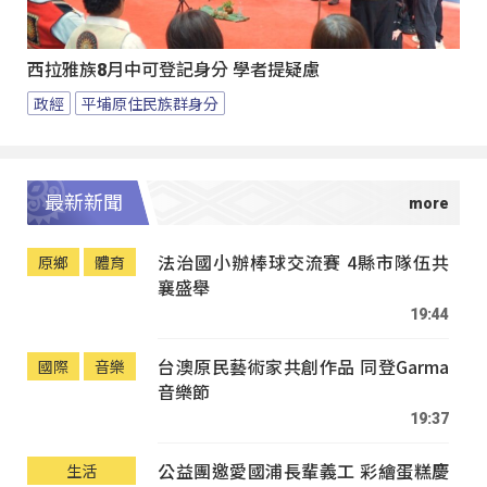
西拉雅族8月中可登記身分 學者提疑慮
政經
平埔原住民族群身分
最新新聞
法治國小辦棒球交流賽 4縣市隊伍共
原鄉
體育
襄盛舉
19:44
台澳原民藝術家共創作品 同登Garma
國際
音樂
音樂節
19:37
公益團邀愛國浦長輩義工 彩繪蛋糕慶
生活