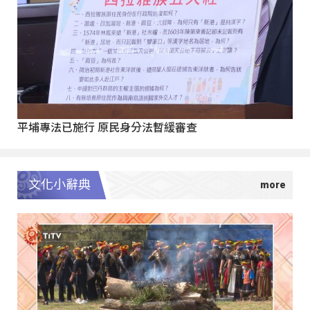
平埔專法已施行 原民身分法暫緩審查
文化小辭典