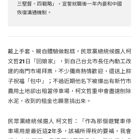
三堅督、四戰略」，宣誓就職後一年內要和中國
恢復溝通機制。
戴上手套、親自體驗做鬆糕，民眾黨總統候選人柯
文哲21日「回娘家」，到自己台北市長任內動工改
建的南門市場拜票，不少攤商熱情歡迎，還送上粽
子祝福「包中」；不過近期他名下被爆出有新竹市
農用土地卻出租當停車場，柯文哲重申會盡速刨除
水泥，收到的租金也願意捐出來。
民眾黨總統候選人 柯文哲：「作為那個遊覽車停
車場用是最近這2年多，該補所得稅的要補，我會