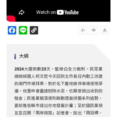
Facebook
Line
A
A
A
大綱
2024大選倒數23天，藍綠白全力衝刺。民眾黨
總統候選人柯文哲今天回到北市長任內動工改建
的南門市場拜票，對於名下農地做停車場使用爭
議，他重申會盡速刨除水泥，也願意捐出收到的
租金；民進黨賴清德則啟動環島拼圖系列造勢，
要前進各縣市提出在地發展計畫；至於國民黨侯
友宜召開「兩岸政策」記者會，拋出「兩目標、