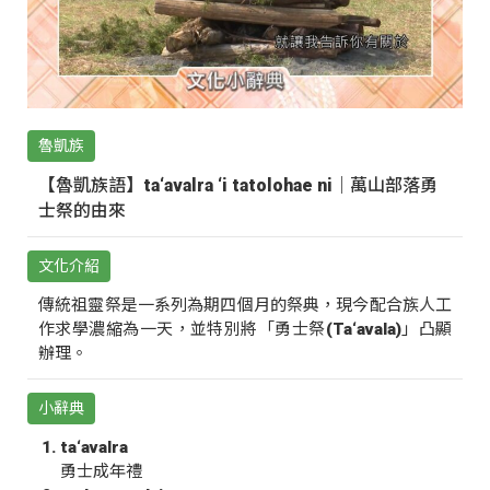
魯凱族
【魯凱族語】ta‘avalra ‘i tatolohae ni｜萬山部落勇
士祭的由來
文化介紹
傳統祖靈祭是一系列為期四個月的祭典，現今配合族人工
作求學濃縮為一天，並特別將「勇士祭(Ta‘avala)」凸顯
辦理。
小辭典
ta‘avalra
勇士成年禮