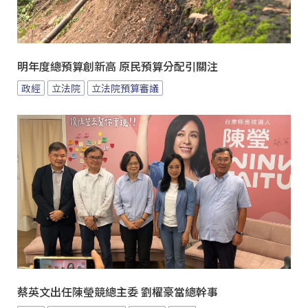
明年度總預算創新高 原民預算分配引關注
政經
立法院
立法院預算審議
蔡英文出任陳瑩競總主委 劉櫂豪當總幹事