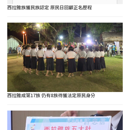
西拉雅族獲民族認定 原民日回顧正名歷程
西拉雅成第17族 仍有8族待獲法定原民身分