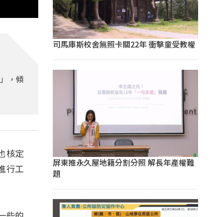
司馬庫斯校舍無照卡關22年 衝擊童受教權
會」，傾
也核定
屏東推永久屋地籍分割分照 解長年產權難
進行工
題
一些的