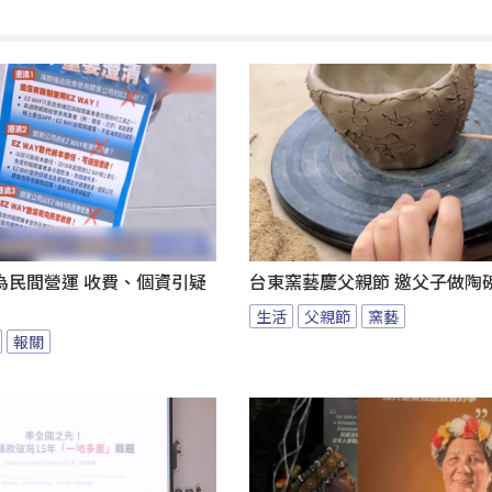
為民間營運 收費、個資引疑
台東窯藝慶父親節 邀父子做陶
生活
父親節
窯藝
報關