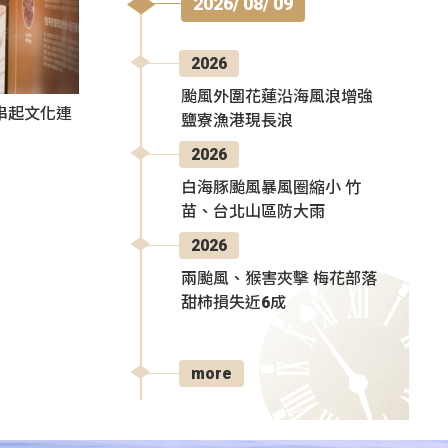
2026/ 08/ 09
2026
颱風外圍花蓮沿海風浪增強
氛串起文化連
鹽寮漁港現長浪
2026
白海豚颱風暴風圈縮小 竹
苗、台北山區防大雨
2026
兩颱風、猴害夾擊 梅花部落
甜柿損失近6成
more