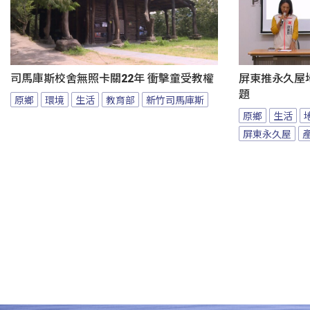
司馬庫斯校舍無照卡關22年 衝擊童受教權
屏東推永久屋
題
原鄉
環境
生活
教育部
新竹司馬庫斯
原鄉
生活
屏東永久屋