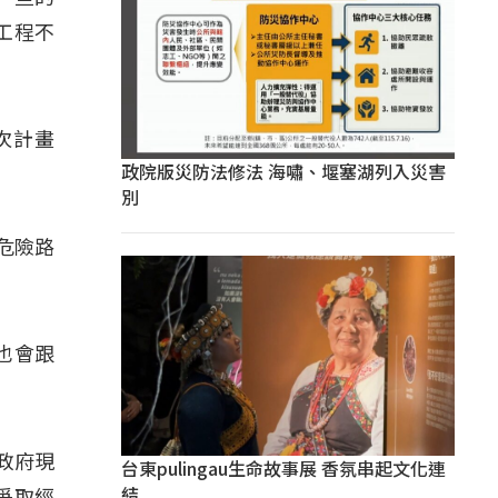
工程不
次計畫
政院版災防法修法 海嘯、堰塞湖列入災害
別
危險路
也會跟
政府現
台東pulingau生命故事展 香氛串起文化連
結
爭取經