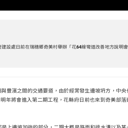
府建設處日前在瑞穗鄉奇美村舉辦「花64線彎道改善地方說明
穗與豐濱之間的交通要道，由於經常發生邊坡坍方，中央
程，明年將會進入第二期工程，花縣府日前也來到奇美部落
都是上邊坡加強的部分，二期大概是路面和排水溝以及某