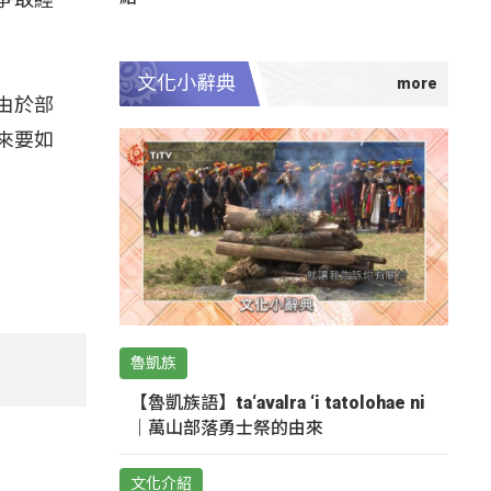
文化小辭典
由於部
來要如
魯凱族
【魯凱族語】ta‘avalra ‘i tatolohae ni
｜萬山部落勇士祭的由來
文化介紹