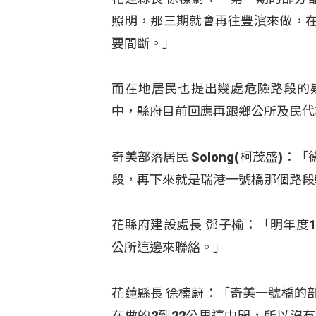
照明，那三期就會再往豐濱來做，
要間斷。」
而在地居民也提出幾處危險路段的
中，縣府目前回應再跟鄉公所及民代
奇美部落居民 Solong(柯茂盛
段，再下來就是瑞港一號橋那個路段
花縣府建設處長 鄧子榆：「明年度
公所這邊來聯絡。」
花蓮縣長 徐榛蔚：「奇美一號橋的
在做的2到22公里這中間，所以沒