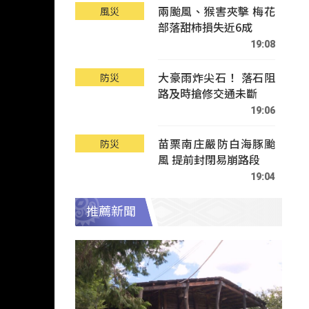
兩颱風、猴害夾擊 梅花
風災
部落甜柿損失近6成
19:08
大豪雨炸尖石！ 落石阻
防災
路及時搶修交通未斷
19:06
苗栗南庄嚴防白海豚颱
防災
風 提前封閉易崩路段
19:04
推薦新聞