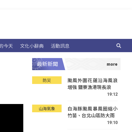
的今天
文化小辭典
活動訊息
最新新聞
颱風外圍花蓮沿海風浪
防災
增強 鹽寮漁港現長浪
19:12
白海豚颱風暴風圈縮小
山海氣象
竹苗、台北山區防大雨
19:10