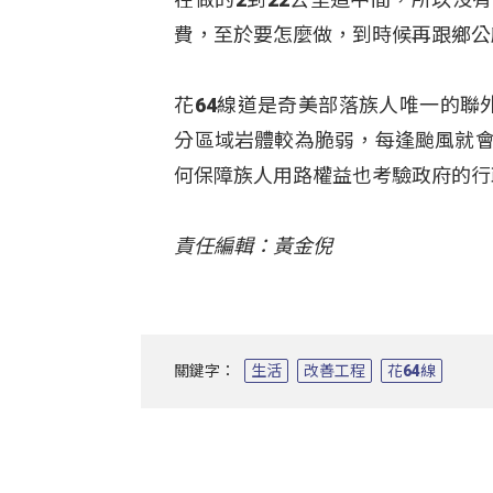
費，至於要怎麼做，到時候再跟鄉公
花64線道是奇美部落族人唯一的聯
分區域岩體較為脆弱，每逢颱風就會
何保障族人用路權益也考驗政府的行
責任編輯：黃金倪
關鍵字：
生活
改善工程
花64線