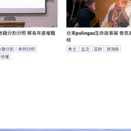
地籍分割分照 解長年產權難
台東pulingau生命故事展 香
結
地籍分割
執照分照
教文
生活
巫師
排灣族
產地權