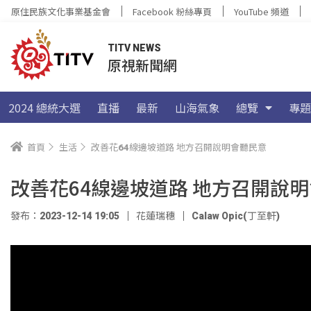
原住民族文化事業基金會
Facebook 粉絲專頁
YouTube 頻道
TITV NEWS
原視新聞網
2024 總統大選
直播
最新
山海氣象
總覽
專題
首頁
生活
改善花64線邊坡道路 地方召開說明會聽民意
改善花64線邊坡道路 地方召開說
發布：2023-12-14 19:05
花蓮瑞穗
Calaw Opic(丁至軒)