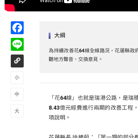
Facebook
大綱
Line
為持續改善花64線全線路況，花蓮縣政
聽地方聲音、交換意見。
A
「花64線」也就是瑞港公路，是瑞
A
8.43億元經費進行兩期的改善工
項說明。
A
花蓮縣長 徐榛蔚：「第一期的部分