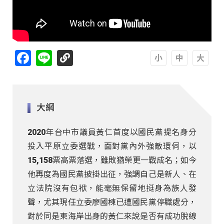
Facebook
Line
A
A
A
大綱
2020年台中市議員黃仁首度以國民黨提名身分
投入平原立委選戰，面對黨內外強敵環伺，以
15,158票高票落選，雖敗猶榮更一戰成名；如今
他再度為國民黨披掛出征，強調自己是新人、在
立法院沒有包袱，能毫無保留地挺身為族人發
聲，尤其現任立委廖國棟已遭國民黨停職處分，
對於同是東海岸出身的黃仁來說是否有成功脫線