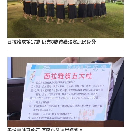
西拉雅成第17族 仍有8族待獲法定原民身分
平埔專法已施行 原民身分法暫緩審查