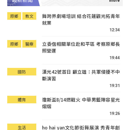
最新新聞
舞跨界劇場培訓 結合花蓮觀光拓青年
原鄉
教文
就業
12:34
立委偕相關單位赴和平區 考察原鄉長
原鄉
醫療
照營運
19:44
漢光42號首日 顧立雄：共軍侵擾不中
國防
斷演習
19:31
瓊斯盃8/14燃戰火 中華男籃陣容星光
體育
熠熠
19:26
ho hai yan文化節街舞展演 秀青年創
生活