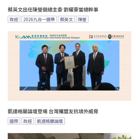
蔡英文出任陳瑩競總主委 劉櫂豪當總幹事
政經
2026九合一選舉
蔡英文
陳瑩
凱達格蘭論壇登場 台灣攜盟友抗境外威脅
國際
政經
凱達格蘭論壇