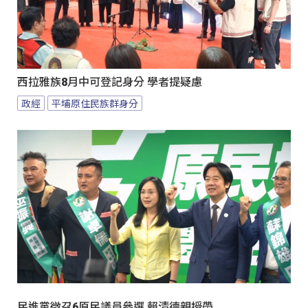
西拉雅族8月中可登記身分 學者提疑慮
政經
平埔原住民族群身分
民進黨徵召6原民議員參選 賴清德親授帶