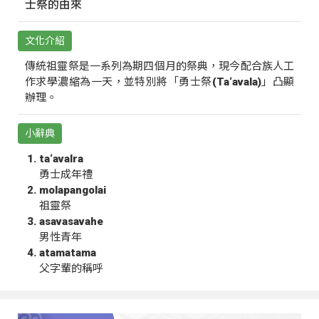
士祭的由來
文化介紹
傳統祖靈祭是一系列為期四個月的祭典，現今配合族人工
作求學濃縮為一天，並特別將「勇士祭(Ta‘avala)」凸顯
辦理。
小辭典
ta‘avalra
勇士成年禮
molapangolai
祖靈祭
asavasavahe
男性青年
atamatama
父字輩的稱呼