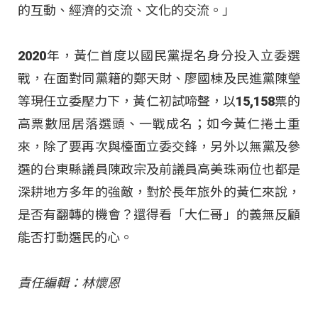
的互動、經濟的交流、文化的交流。」
2020年，黃仁首度以國民黨提名身分投入立委選
戰，在面對同黨籍的鄭天財、廖國棟及民進黨陳瑩
等現任立委壓力下，黃仁初試啼聲，以15,158票的
高票數屈居落選頭、一戰成名；如今黃仁捲土重
來，除了要再次與檯面立委交鋒，另外以無黨及參
選的台東縣議員陳政宗及前議員高美珠兩位也都是
深耕地方多年的強敵，對於長年旅外的黃仁來說，
是否有翻轉的機會？還得看「大仁哥」的義無反顧
能否打動選民的心。
責任編輯：林懷恩