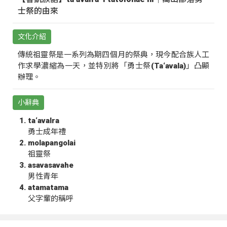
士祭的由來
文化介紹
傳統祖靈祭是一系列為期四個月的祭典，現今配合族人工
作求學濃縮為一天，並特別將「勇士祭(Ta‘avala)」凸顯
辦理。
小辭典
ta‘avalra
勇士成年禮
molapangolai
祖靈祭
asavasavahe
男性青年
atamatama
父字輩的稱呼