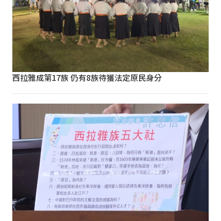
西拉雅成第17族 仍有8族待獲法定原民身分