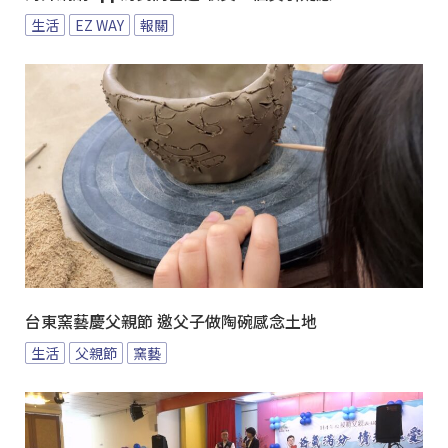
生活
EZ WAY
報關
台東窯藝慶父親節 邀父子做陶碗感念土地
生活
父親節
窯藝