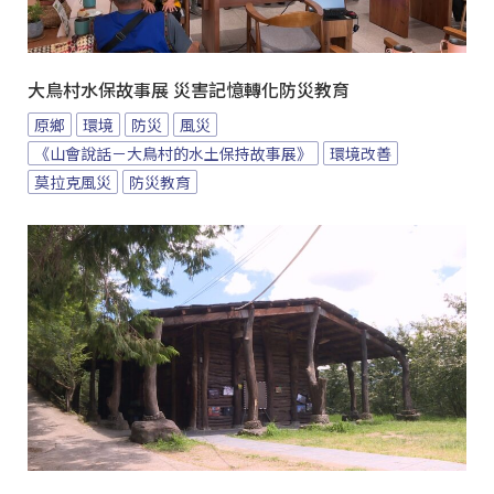
大鳥村水保故事展 災害記憶轉化防災教育
原鄉
環境
防災
風災
《山會說話－大鳥村的水土保持故事展》
環境改善
莫拉克風災
防災教育