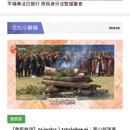
平埔專法已施行 原民身分法暫緩審查
文化小辭典
魯凱族
【魯凱族語】ta‘avalra ‘i tatolohae ni｜萬山部落勇