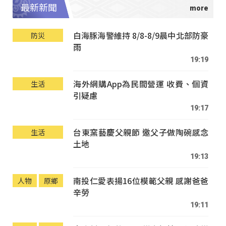
最新新聞
白海豚海警維持 8/8-8/9晨中北部防豪
防災
雨
19:19
海外網購App為民間營運 收費、個資
生活
引疑慮
19:17
台東窯藝慶父親節 邀父子做陶碗感念
生活
土地
19:13
南投仁愛表揚16位模範父親 感謝爸爸
人物
原鄉
辛勞
19:11