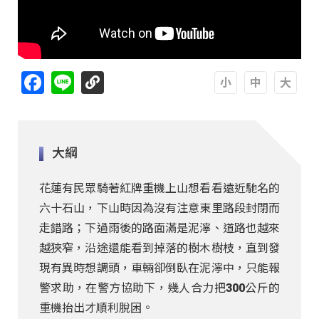
Facebook
Line
A
A
A
大綱
花蓮有民眾騎著紅牌重機上山想看看遠近馳名的
六十石山，下山時因為沒有注意東里路段封閉而
走錯路；下過雨後的路面滿是泥濘、道路也越來
越狹窄，沿途還能看到掉落的樹木樹枝，直到發
現有異時想調頭，車輛卻倒臥在泥濘中，只能報
警求助，在警方協助下，幾人合力把300公斤的
重機抬出才順利脫困。