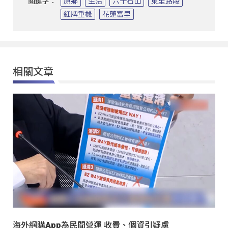
關鍵字：
原鄉
生活
六十石山
東里路段
紅牌重機
花蓮富里
相關文章
海外網購App為民間營運 收費、個資引疑慮