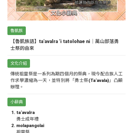
魯凱族
【魯凱族語】ta‘avalra ‘i tatolohae ni｜萬山部落勇
士祭的由來
文化介紹
傳統祖靈祭是一系列為期四個月的祭典，現今配合族人工
作求學濃縮為一天，並特別將「勇士祭(Ta‘avala)」凸顯
辦理。
小辭典
ta‘avalra
勇士成年禮
molapangolai
祖靈祭