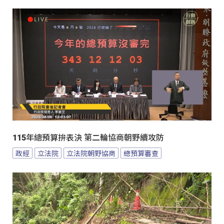
115年總預算拚表決 第二輪協商朝野續攻防
政經
立法院
立法院朝野協商
總預算審查