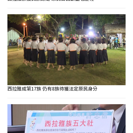
西拉雅成第17族 仍有8族待獲法定原民身分