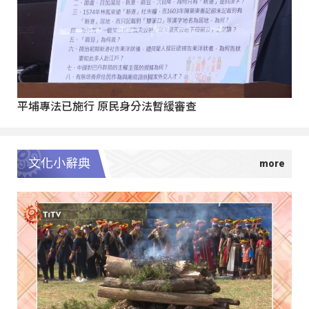
平埔專法已施行 原民身分法暫緩審查
文化小辭典