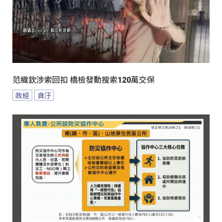
范織欽涉索回扣 橋檢發動搜索120萬交保
政經
貪汙