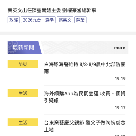
蔡英文出任陳瑩競總主委 劉櫂豪當總幹事
政經
2026九合一選舉
蔡英文
陳瑩
最新新聞
白海豚海警維持 8/8-8/9晨中北部防豪
防災
雨
19:19
海外網購App為民間營運 收費、個資
生活
引疑慮
19:17
台東窯藝慶父親節 邀父子做陶碗感念
生活
土地