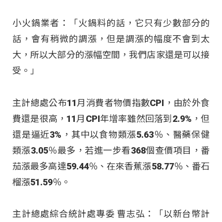
小火鍋業者：「火鍋料的話，它只有少數部分的
話，會有稍微的調漲，但是調漲的幅度不會到太
大，所以大部分的漲幅空間，我們店家還是可以接
受。」
主計總處公布11月消費者物價指數CPI，由於外食
費還是很高，11月CPI年增率雖然回落到2.9%，但
還是逼近3%，其中以食物類漲5.63％、醫藥保健
類漲3.05％最多，若進一步看368個查價項目，番
茄漲最多高達59.44％、在來香蕉漲58.77％、番石
榴漲51.59％。
主計總處綜合統計處專委 曹志弘：「以新台幣計