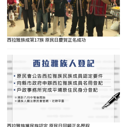
西拉雅族成第17族 原民日慶賀正名成功
西拉雅族獲民族認定 原民日回顧正名歷程