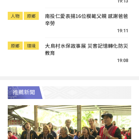
19:13
南投仁愛表揚16位模範父親 感謝爸爸
人物
原鄉
辛勞
19:11
大鳥村水保故事展 災害記憶轉化防災
原鄉
環境
教育
19:08
推薦新聞