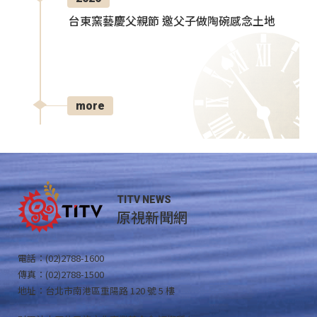
台東窯藝慶父親節 邀父子做陶碗感念土地
more
TITV NEWS
原視新聞網
電話：(02)2788-1600
傳真：(02)2788-1500
地址：台北市南港區重陽路 120 號 5 樓