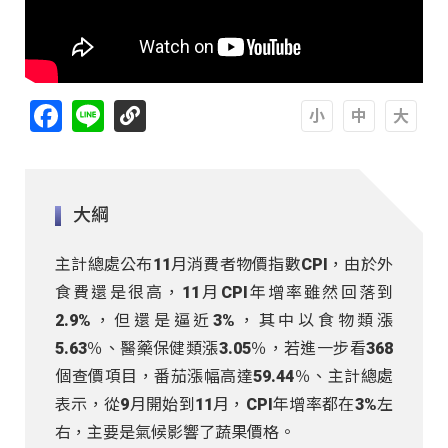
Facebook
Line
A
A
A
大綱
主計總處公布11月消費者物價指數CPI，由於外
食費還是很高，11月CPI年增率雖然回落到
2.9%，但還是逼近3%，其中以食物類漲
5.63％、醫藥保健類漲3.05％，若進一步看368
個查價項目，番茄漲幅高達59.44％、主計總處
表示，從9月開始到11月，CPI年增率都在3%左
右，主要是氣候影響了蔬果價格。