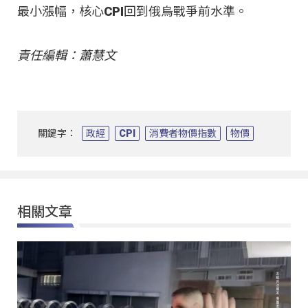
最小漲幅，核心CPI回到俄烏戰爭前水準。
責任編輯：蕭慧文
關鍵字：
政經
CPI
消費者物價指數
物價
相關文章