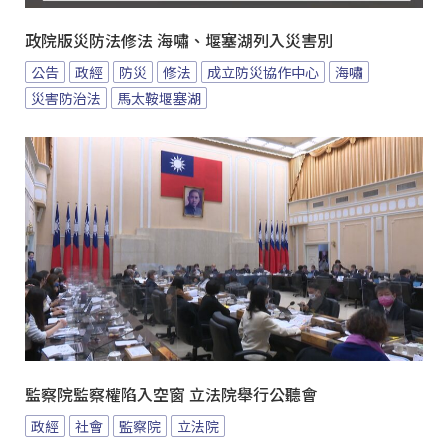
政院版災防法修法 海嘯、堰塞湖列入災害別
公告
政經
防災
修法
成立防災協作中心
海嘯
災害防治法
馬太鞍堰塞湖
監察院監察權陷入空窗 立法院舉行公聽會
政經
社會
監察院
立法院