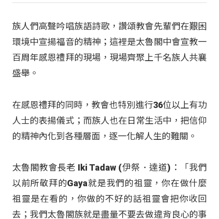
族人們高聲吟唱族語詩歌，讚頌教會先輩們在艱困
環境中宣揚福音的精神；這裡是太魯閣中會宣教一
百周年感恩禮拜的現場，現場齊聚上千名族人共襄
盛舉。
在感恩禮拜的同時，教會也特別進行36位以上有功
人士的表揚儀式；而族人也在日常生活中，把信仰
的精神內化到各種層面，逐一化解人生的難關。
太魯閣教會長老 Iki Tadaw (伊祭．達道)：「我們
以前所敬拜的Gaya就是我們的祖靈，你在做什麼
祖靈是在看的，你做的不好的話祖靈會把你收回
去；我們太魯閣族就是盡量不要去做違背良心的事