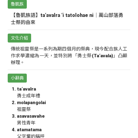
魯凱族
【魯凱族語】ta‘avalra ‘i tatolohae ni｜萬山部落勇
士祭的由來
文化介紹
傳統祖靈祭是一系列為期四個月的祭典，現今配合族人工
作求學濃縮為一天，並特別將「勇士祭(Ta‘avala)」凸顯
辦理。
小辭典
ta‘avalra
勇士成年禮
molapangolai
祖靈祭
asavasavahe
男性青年
atamatama
父字輩的稱呼