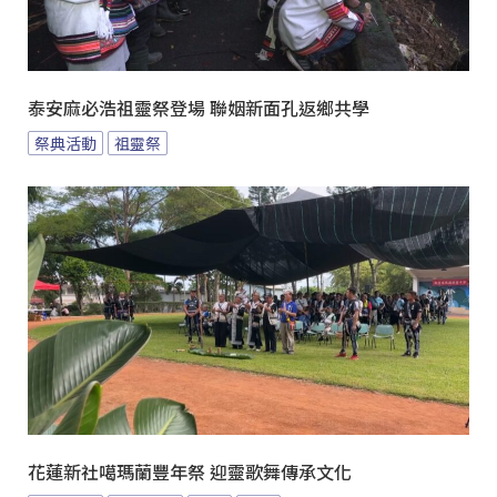
泰安麻必浩祖靈祭登場 聯姻新面孔返鄉共學
祭典活動
祖靈祭
花蓮新社噶瑪蘭豐年祭 迎靈歌舞傳承文化