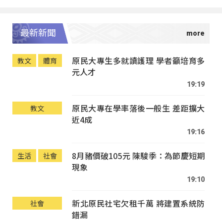
最新新聞
原民大專生多就讀護理 學者籲培育多
教文
體育
元人才
19:19
原民大專在學率落後一般生 差距擴大
教文
近4成
19:16
8月豬價破105元 陳駿季：為節慶短期
生活
社會
現象
19:10
新北原民社宅欠租千萬 將建置系統防
社會
錯漏