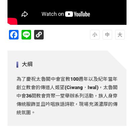
Facebook
Line
A
A
A
大綱
為了慶祝太魯閣中會宣教100週年以及紀年當年
創立教會的傳道人姬望(Ciwang．Iwal)，太魯閣
中會36間教會齊聚一堂舉辦系列活動，族人身穿
傳統服飾並且吟唱族語詩歌，現場充滿濃厚的傳
統氛圍。