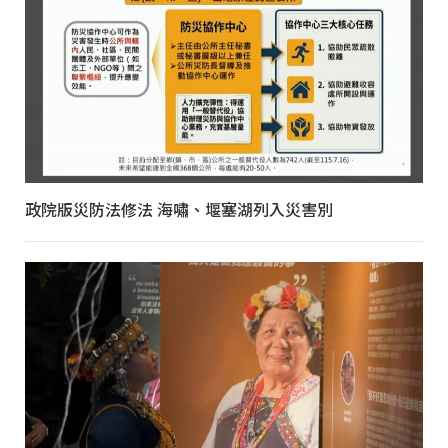
政院版災防法修法 海嘯、堰塞湖列入災害別