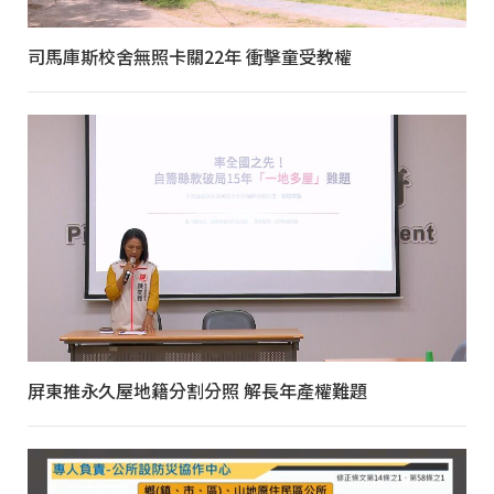
司馬庫斯校舍無照卡關22年 衝擊童受教權
屏東推永久屋地籍分割分照 解長年產權難題