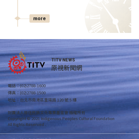
more
TITV NEWS
原視新聞網
電話：(02)2788-1600
傳真：(02)2788-1500
地址：台北市南港區重陽路 120 號 5 樓
財團法人原住民族文化事業基金會 版權所有
Copyright © 2021 Indigenous Peoples Cultural Foundation
All Rights Reserved .