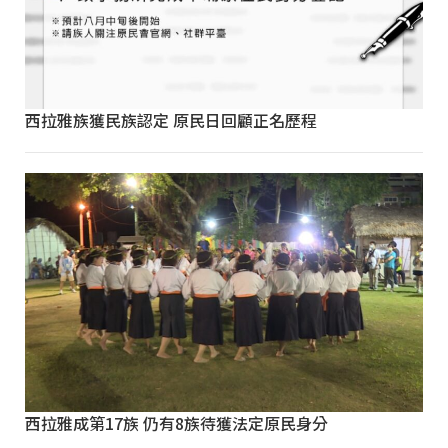
西拉雅族獲民族認定 原民日回顧正名歷程
西拉雅成第17族 仍有8族待獲法定原民身分