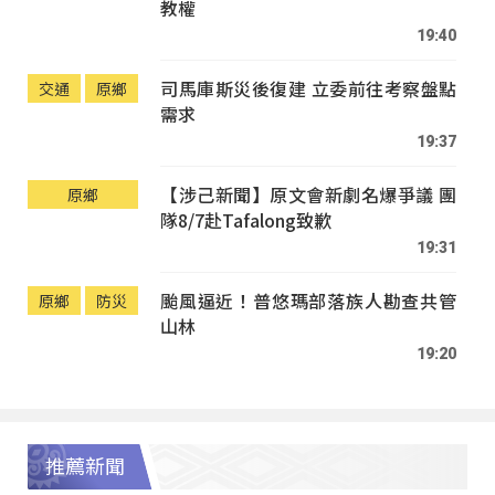
教權
19:40
司馬庫斯災後復建 立委前往考察盤點
交通
原鄉
需求
19:37
【涉己新聞】原文會新劇名爆爭議 團
原鄉
隊8/7赴Tafalong致歉
19:31
颱風逼近！普悠瑪部落族人勘查共管
原鄉
防災
山林
19:20
推薦新聞