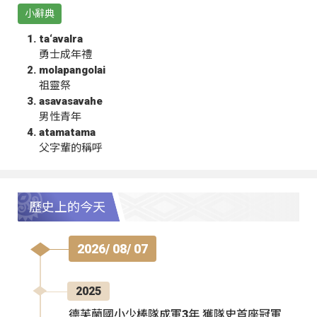
小辭典
ta‘avalra
勇士成年禮
molapangolai
祖靈祭
asavasavahe
男性青年
atamatama
父字輩的稱呼
歷史上的今天
2026/ 08/ 07
2025
德芙蘭國小少棒隊成軍3年 獲隊史首座冠軍