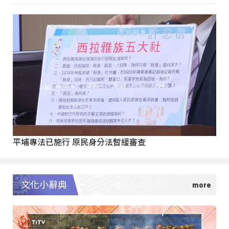
平埔專法已施行 原民身分法暫緩審查
文化小辭典