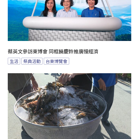
蔡英文參訪東博會 同框饒慶鈴推廣慢經濟
生活
祭典活動
台東博覽會