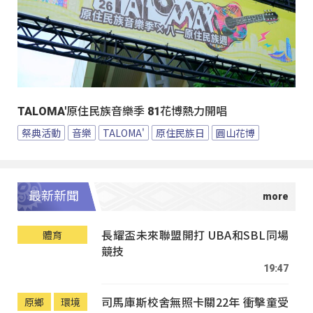
TALOMA'原住民族音樂季 81花博熱力開唱
祭典活動
音樂
TALOMA'
原住民族日
圓山花博
最新新聞
長耀盃未來聯盟開打 UBA和SBL同場
體育
競技
19:47
司馬庫斯校舍無照卡關22年 衝擊童受
原鄉
環境